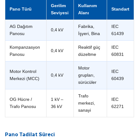
Gerilim
Kullanım
Pano Türü
Standart
Seviyesi
Alanı
AG Dağıtım
Fabrika,
IEC
0,4 kV
Panosu
İşyeri, Bina
61439
Kompanzasyon
Reaktif güç
IEC
0,4 kV
Panosu
düzeltme
60831
Motor
Motor Kontrol
IEC
0,4 kV
grupları,
Merkezi (MCC)
60439
sürücüler
Trafo
OG Hücre /
1 kV –
IEC
merkezi,
Trafo Panosu
36 kV
62271
sanayi
Pano Tadilat Süreci