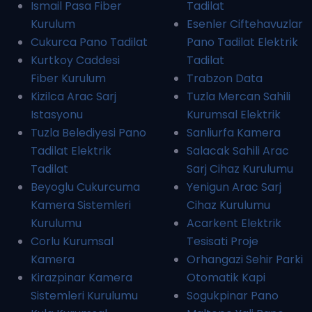
Ismail Pasa Fiber
Tadilat
Kurulum
Esenler Ciftehavuzlar
Cukurca Pano Tadilat
Pano Tadilat Elektrik
Kurtkoy Caddesi
Tadilat
Fiber Kurulum
Trabzon Data
Kizilca Arac Sarj
Tuzla Mercan Sahili
Istasyonu
Kurumsal Elektrik
Tuzla Belediyesi Pano
Sanliurfa Kamera
Tadilat Elektrik
Salacak Sahili Arac
Tadilat
Sarj Cihaz Kurulumu
Beyoglu Cukurcuma
Yenigun Arac Sarj
Kamera Sistemleri
Cihaz Kurulumu
Kurulumu
Acarkent Elektrik
Corlu Kurumsal
Tesisati Proje
Kamera
Orhangazi Sehir Parki
Kirazpinar Kamera
Otomatik Kapi
Sistemleri Kurulumu
Sogukpinar Pano