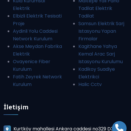
Kula Kurumsal
Maltepe Yali Pano
Elektrik
Tadilat Elektrik
Elbizli Elektrik Tesisati
Tadilat
Proje
Samsun Elektrik Sarj
Aydinli Yolu Caddesi
Istasyonu Yapan
Network Kurulum
Firmalar
Akse Meydan Fabrika
Kagithane Yahya
Elektrik
Kemal Arac Sarj
Ovayenice Fiber
Istasyonu Kurulumu
Kurulum
Kadikoy Suadiye
Fatih Zeyrek Network
Elektrikci
Kurulum
Halic Cctv
İletişim
Kurtköy mahallesi Ankara caddesi no329 D3