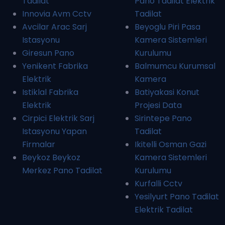
Tadilat
Pano Tadilat Elektrik
Innovia Avm Cctv
Tadilat
Avcilar Arac Sarj
Beyoglu Piri Pasa
Istasyonu
Kamera Sistemleri
Giresun Pano
Kurulumu
Yenikent Fabrika
Balmumcu Kurumsal
Elektrik
Kamera
Istiklal Fabrika
Batiyakasi Konut
Elektrik
Projesi Data
Cirpici Elektrik Sarj
Sirintepe Pano
Istasyonu Yapan
Tadilat
Firmalar
Ikitelli Osman Gazi
Beykoz Beykoz
Kamera Sistemleri
Merkez Pano Tadilat
Kurulumu
Kurfalli Cctv
Yesilyurt Pano Tadilat
Elektrik Tadilat