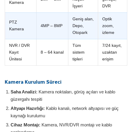
Kamera
İşyeri
DVR
Geniş alan,
Optik
PTZ
4MP – 8MP
Depo,
zoom,
Kamera
Otopark
izleme
NVR / DVR
Tüm
7/24 kayıt,
Kayıt
8 – 64 kanal
sistem
uzaktan
Ünitesi
tipleri
erişim
Kamera Kurulum Süreci
Saha Analizi:
Kamera noktaları, görüş açıları ve kablo
güzergahı tespiti
Altyapı Hazırlığı:
Kablo kanalı, network altyapısı ve güç
kaynağı kurulumu
Cihaz Montajı:
Kamera, NVR/DVR montajı ve kablo