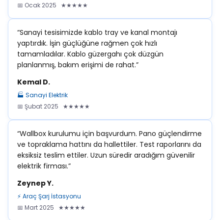
📅 Ocak 2025 ★★★★★
“Sanayi tesisimizde kablo tray ve kanal montajı
yaptırdık. İşin güçlüğüne rağmen çok hızlı
tamamladılar. Kablo güzergahı çok düzgün
planlanmış, bakım erişimi de rahat.”
Kemal D.
🏭 Sanayi Elektrik
📅 Şubat 2025 ★★★★★
“Wallbox kurulumu için başvurdum. Pano güçlendirme
ve topraklama hattını da hallettiler. Test raporlarını da
eksiksiz teslim ettiler. Uzun süredir aradığım güvenilir
elektrik firması.”
Zeynep Y.
⚡ Araç Şarj İstasyonu
📅 Mart 2025 ★★★★★