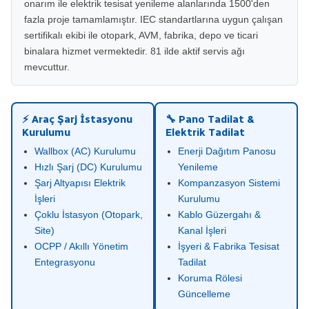
onarım ile elektrik tesisat yenileme alanlarında 1500'den
fazla proje tamamlamıştır. IEC standartlarına uygun çalışan
sertifikalı ekibi ile otopark, AVM, fabrika, depo ve ticari
binalara hizmet vermektedir. 81 ilde aktif servis ağı
mevcuttur.
⚡ Araç Şarj İstasyonu
🔧 Pano Tadilat &
Kurulumu
Elektrik Tadilat
Wallbox (AC) Kurulumu
Enerji Dağıtım Panosu
Hızlı Şarj (DC) Kurulumu
Yenileme
Şarj Altyapısı Elektrik
Kompanzasyon Sistemi
İşleri
Kurulumu
Çoklu İstasyon (Otopark,
Kablo Güzergahı &
Site)
Kanal İşleri
OCPP / Akıllı Yönetim
İşyeri & Fabrika Tesisat
Entegrasyonu
Tadilat
Koruma Rölesi
Güncelleme