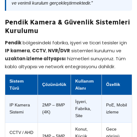
ve verimli kurulum gerçekleştirmektedir.”
Pendik Kamera & Güvenlik Sistemleri
Kurulumu
Pendik
bölgesindeki fabrika, işyeri ve ticari tesisler için
IP kamera
,
CCTV
,
NVR/DVR
sistemleri kurulumu ve
uzaktan izleme altyapısı
hizmetleri sunuyoruz. Tüm
kablo altyapısı ve network entegrasyonu dahildir.
Sistem
Kullanım
Çözünürlük
Özellik
Türü
Alanı
İşyeri,
IP Kamera
2MP – 8MP
PoE, Mobil
Fabrika,
Sistemi
(4K)
izleme
Site
Konut,
Gece
CCTV / AHD
2MP – 5MP
Küçük
görüşü,