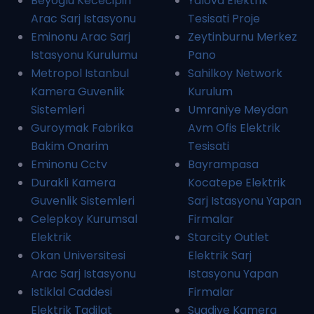
Beyoglu Kececipiri
Yalova Elektrik
Arac Sarj Istasyonu
Tesisati Proje
Eminonu Arac Sarj
Zeytinburnu Merkez
Istasyonu Kurulumu
Pano
Metropol Istanbul
Sahilkoy Network
Kamera Guvenlik
Kurulum
Sistemleri
Umraniye Meydan
Guroymak Fabrika
Avm Ofis Elektrik
Bakim Onarim
Tesisati
Eminonu Cctv
Bayrampasa
Durakli Kamera
Kocatepe Elektrik
Guvenlik Sistemleri
Sarj Istasyonu Yapan
Celepkoy Kurumsal
Firmalar
Elektrik
Starcity Outlet
Okan Universitesi
Elektrik Sarj
Arac Sarj Istasyonu
Istasyonu Yapan
Istiklal Caddesi
Firmalar
Elektrik Tadilat
Suadiye Kamera