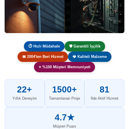
⏱ Hızlı Müdahale
🛡️ Garantili İşçilik
📅 2004'ten Beri Hizmet
💎 Kaliteli Malzeme
⭐ %100 Müşteri Memnuniyeti
22+
1500+
81
Yıllık Deneyim
Tamamlanan Proje
İlde Aktif Hizmet
4.7★
Müşteri Puanı