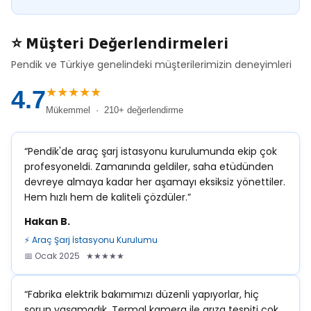
⭐ Müşteri Değerlendirmeleri
Pendik ve Türkiye genelindeki müşterilerimizin deneyimleri
★★★★★
4.7
Mükemmel · 210+ değerlendirme
“Pendik'de araç şarj istasyonu kurulumunda ekip çok
profesyoneldi. Zamanında geldiler, saha etüdünden
devreye almaya kadar her aşamayı eksiksiz yönettiler.
Hem hızlı hem de kaliteli çözdüler.”
Hakan B.
⚡ Araç Şarj İstasyonu Kurulumu
📅 Ocak 2025 ★★★★★
“Fabrika elektrik bakımımızı düzenli yapıyorlar, hiç
sorun yaşamadık. Termal kamera ile arıza tespiti çok