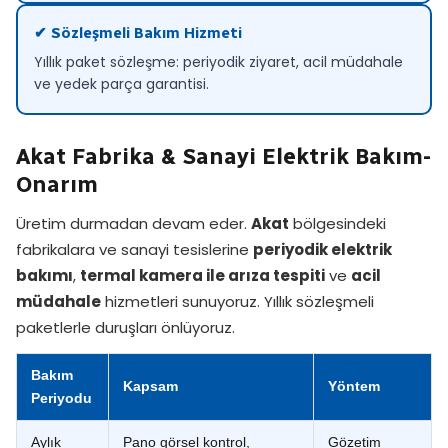
✔ Sözleşmeli Bakım Hizmeti
Yıllık paket sözleşme: periyodik ziyaret, acil müdahale
ve yedek parça garantisi.
Akat Fabrika & Sanayi Elektrik Bakım-
Onarım
Üretim durmadan devam eder.
Akat
bölgesindeki
fabrikalara ve sanayi tesislerine
periyodik elektrik
bakımı
,
termal kamera ile arıza tespiti
ve
acil
müdahale
hizmetleri sunuyoruz. Yıllık sözleşmeli
paketlerle duruşları önlüyoruz.
Bakım
Kapsam
Yöntem
Periyodu
Aylık
Pano görsel kontrol,
Gözetim