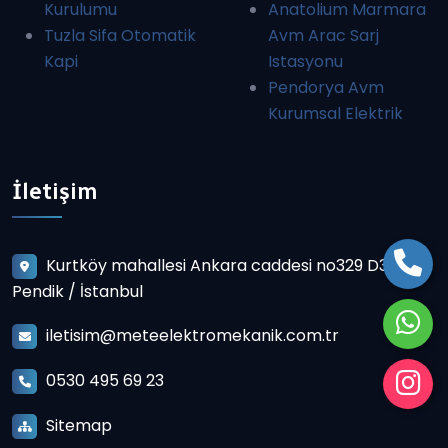
Kurulumu
Anatolium Marmara
Tuzla Sifa Otomatik
Avm Arac Sarj
Kapi
Istasyonu
Pendorya Avm
Kurumsal Elektrik
İletişim
Kurtköy mahallesi Ankara caddesi no329 D3
Pendik / İstanbul
iletisim@meteelektromekanik.com.tr
0530 495 69 23
Sitemap