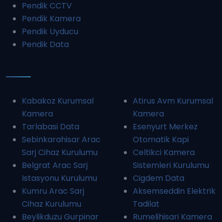
Pendik CCTV
Pendik Kamera
Pendik Uyducu
Pendik Data
Kabakoz Kurumsal
Atirus Avm Kurumsal
Kamera
Kamera
Tarlabasi Data
Esenyurt Merkez
Sebinkarahisar Arac
Otomatik Kapi
Sarj Cihaz Kurulumu
Celtikci Kamera
Belgrat Arac Sarj
Sistemleri Kurulumu
Istasyonu Kurulumu
Cigdem Data
Kumru Arac Sarj
Aksemseddin Elektrik
Cihaz Kurulumu
Tadilat
Beylikduzu Gurpinar
Rumelihisari Kamera