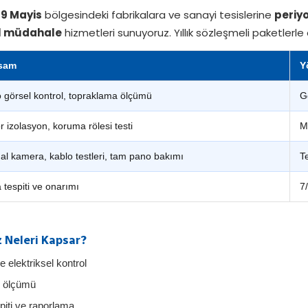
19 Mayis
bölgesindeki fabrikalara ve sanayi tesislerine
periyo
l müdahale
hizmetleri sunuyoruz. Yıllık sözleşmeli paketlerle 
sam
Y
 görsel kontrol, topraklama ölçümü
G
r izolasyon, koruma rölesi testi
M
al kamera, kablo testleri, tam pano bakımı
T
 tespiti ve onarımı
7
 Neleri Kapsar?
 elektriksel kontrol
i ölçümü
piti ve raporlama