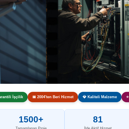
arantili İşçilik
📅 2004'ten Beri Hizmet
💎 Kaliteli Malzeme
⭐
1500+
81
Tamamlanan Proje
İlde Aktif Hizmet