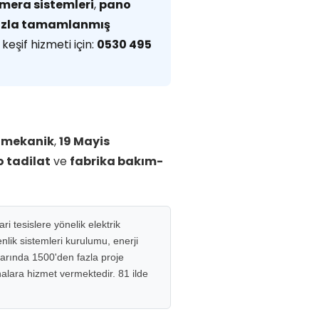
mera sistemleri
,
pano
fazla tamamlanmış
keşif hizmeti için:
0530 495
omekanik
,
19 Mayis
 tadilat
ve
fabrika bakım-
i tesislere yönelik elektrik
lik sistemleri kurulumu, enerji
larında 1500'den fazla proje
inalara hizmet vermektedir. 81 ilde