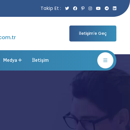
Takip Et :
İletişim'e Geç
com.tr
Medya
İletişim