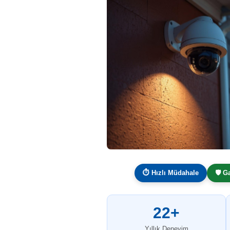
⏱ Hızlı Müdahale
🛡️ G
22+
Yıllık Deneyim