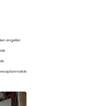
en engeller.
dir.
ır.
hesaplanmalıdır.