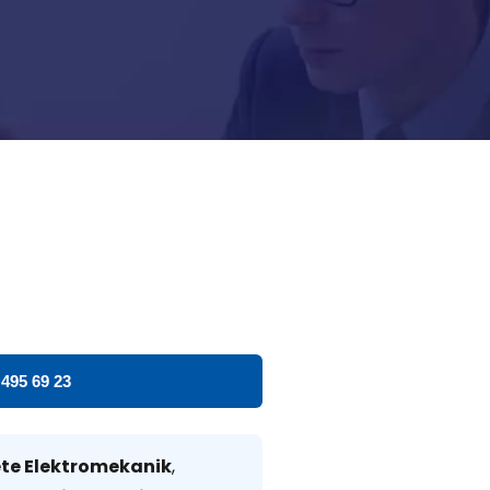
 495 69 23
te Elektromekanik
,