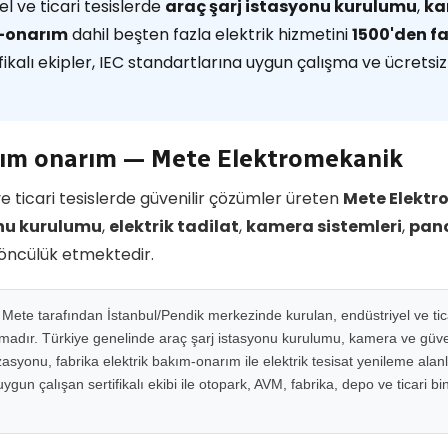
l ve ticari tesislerde
araç şarj istasyonu kurulumu
,
ka
m-onarım
dahil beşten fazla elektrik hizmetini
1500'den 
ikalı ekipler, IEC standartlarına uygun çalışma ve ücretsiz 
kım onarım — Mete Elektromekanik
e ticari tesislerde güvenilir çözümler üreten
Mete Elektr
onu kurulumu
,
elektrik tadilat
,
kamera sistemleri
,
pano
 öncülük etmektedir.
ete tarafından İstanbul/Pendik merkezinde kurulan, endüstriyel ve ticar
rmadır. Türkiye genelinde araç şarj istasyonu kurulumu, kamera ve güven
syonu, fabrika elektrik bakım-onarım ile elektrik tesisat yenileme alan
gun çalışan sertifikalı ekibi ile otopark, AVM, fabrika, depo ve ticari b