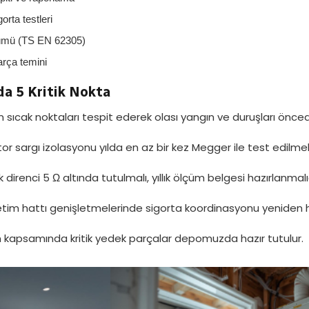
orta testleri
çümü (TS EN 62305)
arça temini
da 5 Kritik Nokta
ıcak noktaları tespit ederek olası yangın ve duruşları önced
 sargı izolasyonu yılda en az bir kez Megger ile test edilmeli
direnci 5 Ω altında tutulmalı, yıllık ölçüm belgesi hazırlanmalıd
tim hattı genişletmelerinde sigorta koordinasyonu yeniden 
 kapsamında kritik yedek parçalar depomuzda hazır tutulur.