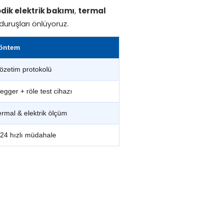
dik elektrik bakımı
,
termal
duruşları önlüyoruz.
öntem
özetim protokolü
egger + röle test cihazı
ermal & elektrik ölçüm
/24 hızlı müdahale