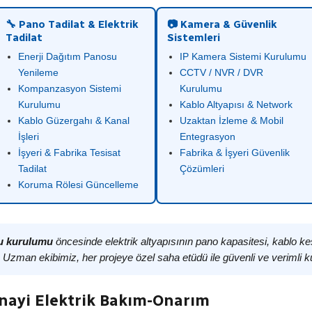
🔧 Pano Tadilat & Elektrik
📷 Kamera & Güvenlik
Tadilat
Sistemleri
Enerji Dağıtım Panosu
IP Kamera Sistemi Kurulumu
Yenileme
CCTV / NVR / DVR
Kompanzasyon Sistemi
Kurulumu
Kurulumu
Kablo Altyapısı & Network
Kablo Güzergahı & Kanal
Uzaktan İzleme & Mobil
İşleri
Entegrasyon
İşyeri & Fabrika Tesisat
Fabrika & İşyeri Güvenlik
Tadilat
Çözümleri
Koruma Rölesi Güncelleme
nu kurulumu
öncesinde elektrik altyapısının pano kapasitesi, kablo ke
. Uzman ekibimiz, her projeye özel saha etüdü ile güvenli ve verimli k
anayi Elektrik Bakım-Onarım