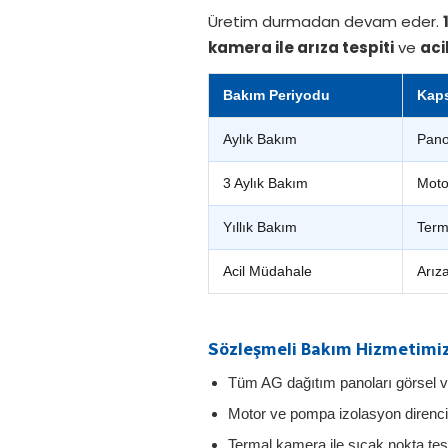
Üretim durmadan devam eder.
kamera ile arıza tespiti
ve
aci
Bakım Periyodu
Kap
Aylık Bakım
Pano
3 Aylık Bakım
Moto
Yıllık Bakım
Term
Acil Müdahale
Arıza
Sözleşmeli Bakım Hizmetimiz
Tüm AG dağıtım panoları görsel ve
Motor ve pompa izolasyon direnc
Termal kamera ile sıcak nokta tes