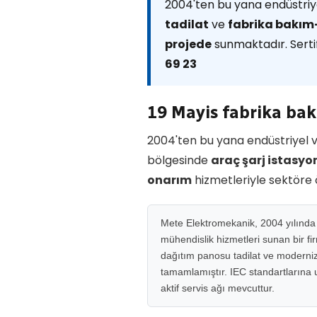
2004'ten bu yana endüstriye
tadilat
ve
fabrika bakı
projede
sunmaktadır. Sertif
69 23
19 Mayis fabrika ba
2004'ten bu yana endüstriyel v
bölgesinde
araç şarj istasy
onarım
hizmetleriyle sektöre
Mete Elektromekanik, 2004 yılında M
mühendislik hizmetleri sunan bir fi
dağıtım panosu tadilat ve moderniza
tamamlamıştır. IEC standartlarına uy
aktif servis ağı mevcuttur.