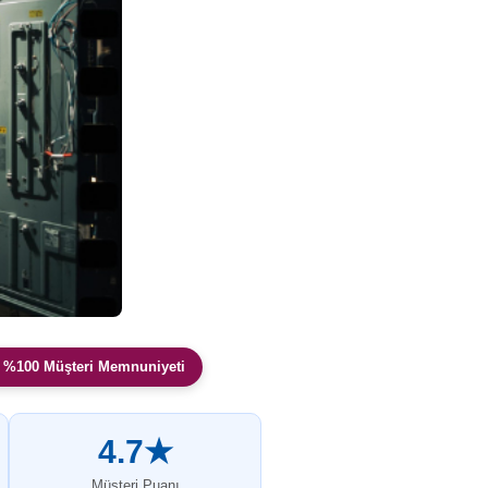
 %100 Müşteri Memnuniyeti
4.7★
Müşteri Puanı