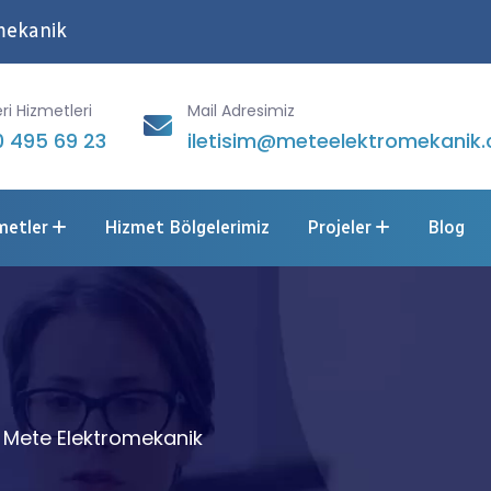
mekanik
ri Hizmetleri
Mail Adresimiz
 495 69 23
iletisim@meteelektromekanik.
metler
Hizmet Bölgelerimiz
Projeler
Blog
| Mete Elektromekanik