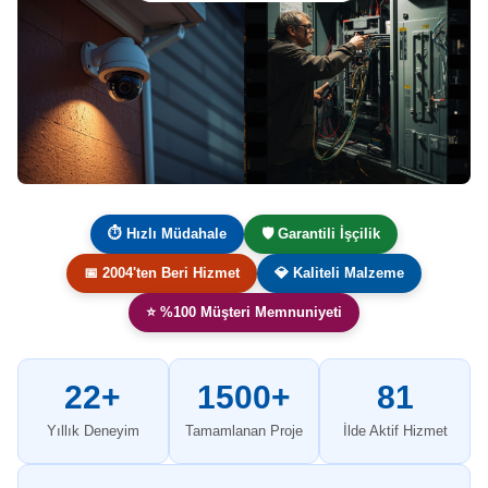
⏱ Hızlı Müdahale
🛡️ Garantili İşçilik
📅 2004'ten Beri Hizmet
💎 Kaliteli Malzeme
⭐ %100 Müşteri Memnuniyeti
22+
1500+
81
Yıllık Deneyim
Tamamlanan Proje
İlde Aktif Hizmet