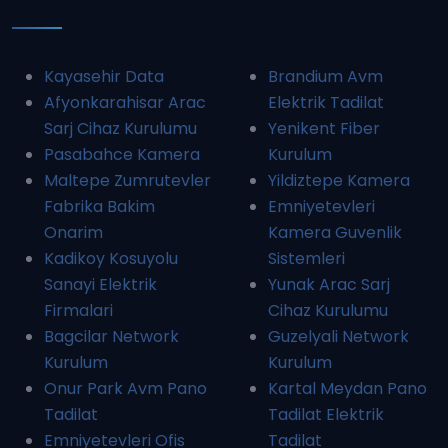
Kayasehir Data
Brandium Avm
Afyonkarahisar Arac
Elektrik Tadilat
Sarj Cihaz Kurulumu
Yenikent Fiber
Pasabahce Kamera
Kurulum
Maltepe Zumrutevler
Yildiztepe Kamera
Fabrika Bakim
Emniyetevleri
Onarim
Kamera Guvenlik
Kadikoy Kosuyolu
Sistemleri
Sanayi Elektrik
Yunak Arac Sarj
Firmalari
Cihaz Kurulumu
Bagcilar Network
Guzelyali Network
Kurulum
Kurulum
Onur Park Avm Pano
Kartal Meydan Pano
Tadilat
Tadilat Elektrik
Emniyetevleri Ofis
Tadilat