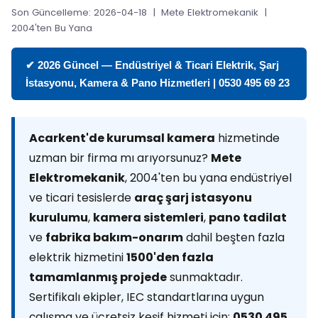
Son Güncelleme: 2026-04-18 | Mete Elektromekanik |
2004'ten Bu Yana
✔ 2026 Güncel — Endüstriyel & Ticari Elektrik, Şarj
İstasyonu, Kamera & Pano Hizmetleri | 0530 495 69 23
Acarkent'de kurumsal kamera
hizmetinde
uzman bir firma mı arıyorsunuz?
Mete
Elektromekanik
, 2004'ten bu yana endüstriyel
ve ticari tesislerde
araç şarj istasyonu
kurulumu
,
kamera sistemleri
,
pano tadilat
ve
fabrika bakım-onarım
dahil beşten fazla
elektrik hizmetini
1500'den fazla
tamamlanmış projede
sunmaktadır.
Sertifikalı ekipler, IEC standartlarına uygun
çalışma ve ücretsiz keşif hizmeti için:
0530 495