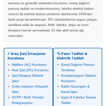
kamera ve güvenlik sistemleri kurulumu, enerji dağıtım
panosu tadilat ve modernizasyonu, fabrika elektrik bakım-
onarım ile elektrik tesisat yenileme alanlarında 1500'den
fazla proje tamamlamıştır. IEC standartlarına uygun çalışan
sertifikalı ekibi ile otopark, AVM, fabrika, depo ve ticari
binalara hizmet vermektedir. 81 ilde aktif servis ağı
mevcuttur.
⚡ Araç Şarj İstasyonu
🔧 Pano Tadilat &
Kurulumu
Elektrik Tadilat
Wallbox (AC) Kurulumu
Enerji Dağıtım Panosu
Hızlı Şarj (DC) Kurulumu
Yenileme
Şarj Altyapısı Elektrik
Kompanzasyon Sistemi
İşleri
Kurulumu
Çoklu İstasyon (Otopark,
Kablo Güzergahı &
Site)
Kanal İşleri
OCPP / Akıllı Yönetim
İşyeri & Fabrika Tesisat
Entegrasyonu
Tadilat