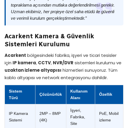
topraklama açısından mutlaka değerlendirilmesi gerekir.
Uzman ekibimiz, her projeye özel saha etüdü ile güvenli
ve verimli kurulum gerçekleştirmektedir.”
Acarkent Kamera & Güvenlik
Sistemleri Kurulumu
Acarkent
bölgesindeki fabrika, işyeri ve ticari tesisler
için
IP kamera
,
CCTV
,
NVR/DVR
sistemleri kurulumu ve
uzaktan izleme altyapısı
hizmetleri sunuyoruz. Tüm
kablo altyapısı ve network entegrasyonu dahildir.
Sistem
Kullanım
Çözünürlük
Özellik
Türü
Alanı
İşyeri,
IP Kamera
2MP – 8MP
PoE, Mobil
Fabrika,
Sistemi
(4K)
izleme
Site