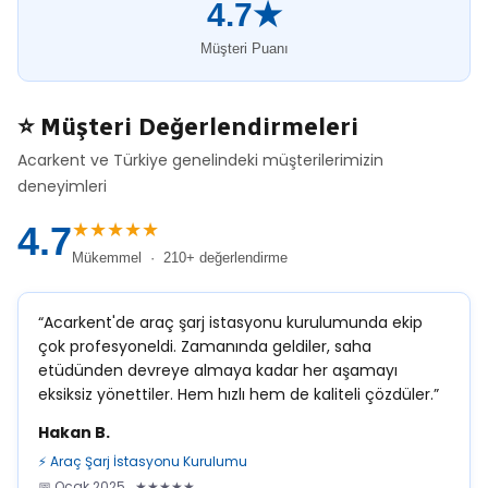
4.7★
Müşteri Puanı
⭐ Müşteri Değerlendirmeleri
Acarkent ve Türkiye genelindeki müşterilerimizin
deneyimleri
★★★★★
4.7
Mükemmel · 210+ değerlendirme
“Acarkent'de araç şarj istasyonu kurulumunda ekip
çok profesyoneldi. Zamanında geldiler, saha
etüdünden devreye almaya kadar her aşamayı
eksiksiz yönettiler. Hem hızlı hem de kaliteli çözdüler.”
Hakan B.
⚡ Araç Şarj İstasyonu Kurulumu
📅 Ocak 2025 ★★★★★