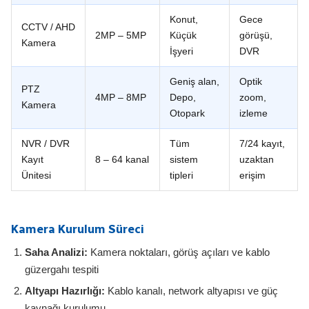
Konut,
Gece
CCTV / AHD
2MP – 5MP
Küçük
görüşü,
Kamera
İşyeri
DVR
Geniş alan,
Optik
PTZ
4MP – 8MP
Depo,
zoom,
Kamera
Otopark
izleme
NVR / DVR
Tüm
7/24 kayıt,
Kayıt
8 – 64 kanal
sistem
uzaktan
Ünitesi
tipleri
erişim
Kamera Kurulum Süreci
Saha Analizi:
Kamera noktaları, görüş açıları ve kablo
güzergahı tespiti
Altyapı Hazırlığı:
Kablo kanalı, network altyapısı ve güç
kaynağı kurulumu