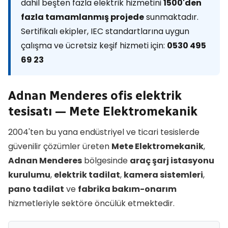
dahil beşten fazla elektrik hizmetini
1500'den
fazla tamamlanmış projede
sunmaktadır.
Sertifikalı ekipler, IEC standartlarına uygun
çalışma ve ücretsiz keşif hizmeti için:
0530 495
69 23
Adnan Menderes ofis elektrik
tesisatı — Mete Elektromekanik
2004'ten bu yana endüstriyel ve ticari tesislerde
güvenilir çözümler üreten
Mete Elektromekanik
,
Adnan Menderes
bölgesinde
araç şarj istasyonu
kurulumu
,
elektrik tadilat
,
kamera sistemleri
,
pano tadilat
ve
fabrika bakım-onarım
hizmetleriyle sektöre öncülük etmektedir.