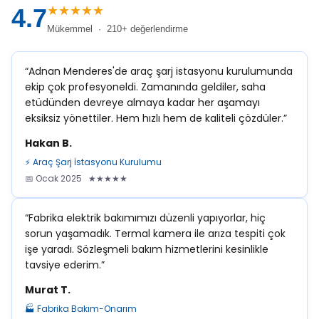
★★★★★
4.7
Mükemmel · 210+ değerlendirme
“Adnan Menderes'de araç şarj istasyonu kurulumunda
ekip çok profesyoneldi. Zamanında geldiler, saha
etüdünden devreye almaya kadar her aşamayı
eksiksiz yönettiler. Hem hızlı hem de kaliteli çözdüler.”
Hakan B.
⚡ Araç Şarj İstasyonu Kurulumu
📅 Ocak 2025 ★★★★★
“Fabrika elektrik bakımımızı düzenli yapıyorlar, hiç
sorun yaşamadık. Termal kamera ile arıza tespiti çok
işe yaradı. Sözleşmeli bakım hizmetlerini kesinlikle
tavsiye ederim.”
Murat T.
🏭 Fabrika Bakım-Onarım