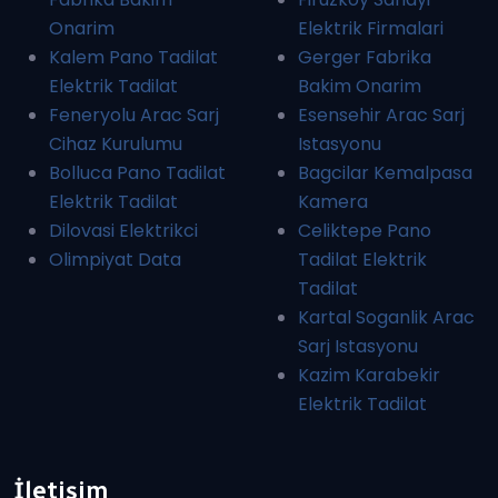
Onarim
Elektrik Firmalari
Kalem Pano Tadilat
Gerger Fabrika
Elektrik Tadilat
Bakim Onarim
Feneryolu Arac Sarj
Esensehir Arac Sarj
Cihaz Kurulumu
Istasyonu
Bolluca Pano Tadilat
Bagcilar Kemalpasa
Elektrik Tadilat
Kamera
Dilovasi Elektrikci
Celiktepe Pano
Olimpiyat Data
Tadilat Elektrik
Tadilat
Kartal Soganlik Arac
Sarj Istasyonu
Kazim Karabekir
Elektrik Tadilat
İletişim