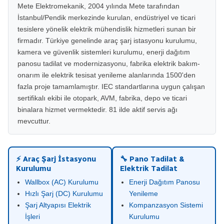
Mete Elektromekanik, 2004 yılında Mete tarafından
İstanbul/Pendik merkezinde kurulan, endüstriyel ve ticari
tesislere yönelik elektrik mühendislik hizmetleri sunan bir
firmadır. Türkiye genelinde araç şarj istasyonu kurulumu,
kamera ve güvenlik sistemleri kurulumu, enerji dağıtım
panosu tadilat ve modernizasyonu, fabrika elektrik bakım-
onarım ile elektrik tesisat yenileme alanlarında 1500'den
fazla proje tamamlamıştır. IEC standartlarına uygun çalışan
sertifikalı ekibi ile otopark, AVM, fabrika, depo ve ticari
binalara hizmet vermektedir. 81 ilde aktif servis ağı
mevcuttur.
⚡ Araç Şarj İstasyonu
🔧 Pano Tadilat &
Kurulumu
Elektrik Tadilat
Wallbox (AC) Kurulumu
Enerji Dağıtım Panosu
Hızlı Şarj (DC) Kurulumu
Yenileme
Şarj Altyapısı Elektrik
Kompanzasyon Sistemi
İşleri
Kurulumu