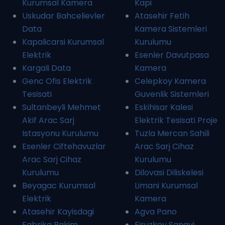
Kurumsal Kamera
Kapi
Uskudar Bahcelievler
Atasehir Fetih
Data
Kamera Sistemleri
Kapalicarsi Kurumsal
Kurulumu
Elektrik
Esenler Davutpasa
Kargali Data
Kamera
Genc Ofis Elektrik
Celepkoy Kamera
Tesisati
Guvenlik Sistemleri
Sultanbeyli Mehmet
Eskihisar Kalesi
Akif Arac Sarj
Elektrik Tesisati Proje
Istasyonu Kurulumu
Tuzla Mercan Sahili
Esenler Ciftehavuzlar
Arac Sarj Cihaz
Arac Sarj Cihaz
Kurulumu
Kurulumu
Dilovasi Diliskelesi
Beyagac Kurumsal
Limani Kurumsal
Elektrik
Kamera
Atasehir Kayisdagi
Agva Pano
Fabrika Bakim
Firuzkoy Sanayi