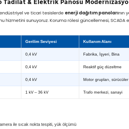
Tadilat & Elektrik Panosu Modernizasy
ndüstriyel ve ticari tesislerde
enerji dağıtım panoları
nın y
mu hizmetini sunuyoruz. Koruma rölesi güncellemesi, SCADA
Gerilim Seviyesi
Kullanım Alanı
0,4 kV
Fabrika, İşyeri, Bina
0,4 kV
Reaktif güç düzeltme
0,4 kV
Motor grupları, sürücüler
1 kV – 36 kV
Trafo merkezi, sanayi
mera ile sıcak nokta tespiti, yük ölçümü