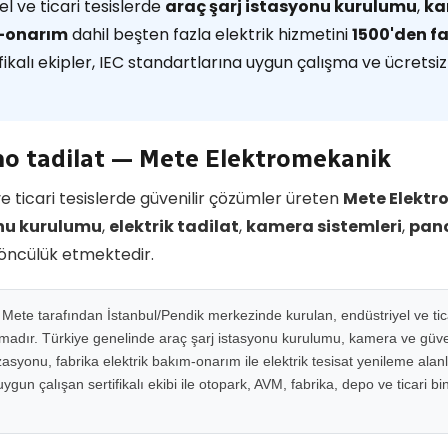
l ve ticari tesislerde
araç şarj istasyonu kurulumu
,
ka
m-onarım
dahil beşten fazla elektrik hizmetini
1500'den 
ikalı ekipler, IEC standartlarına uygun çalışma ve ücretsiz 
o tadilat — Mete Elektromekanik
e ticari tesislerde güvenilir çözümler üreten
Mete Elektr
onu kurulumu
,
elektrik tadilat
,
kamera sistemleri
,
pano
 öncülük etmektedir.
ete tarafından İstanbul/Pendik merkezinde kurulan, endüstriyel ve ticar
rmadır. Türkiye genelinde araç şarj istasyonu kurulumu, kamera ve güven
syonu, fabrika elektrik bakım-onarım ile elektrik tesisat yenileme alan
gun çalışan sertifikalı ekibi ile otopark, AVM, fabrika, depo ve ticari b