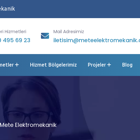
ekanik
ri Hizmetleri
Mail Adresimiz
 495 69 23
iletisim@meteelektromekanik.
metler
Hizmet Bölgelerimiz
Projeler
Blog
 Mete Elektromekanik