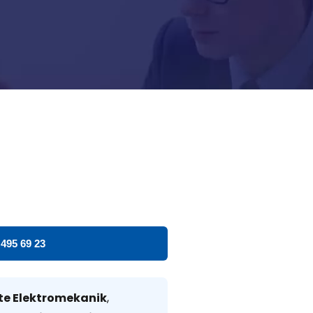
 495 69 23
te Elektromekanik
,