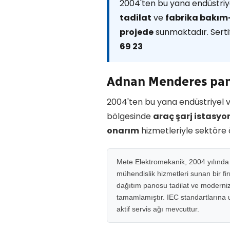
2004'ten bu yana endüstriye
tadilat
ve
fabrika bakı
projede
sunmaktadır. Sertif
69 23
Adnan Menderes pan
2004'ten bu yana endüstriyel v
bölgesinde
araç şarj istasy
onarım
hizmetleriyle sektöre
Mete Elektromekanik, 2004 yılında M
mühendislik hizmetleri sunan bir fi
dağıtım panosu tadilat ve moderniza
tamamlamıştır. IEC standartlarına uy
aktif servis ağı mevcuttur.