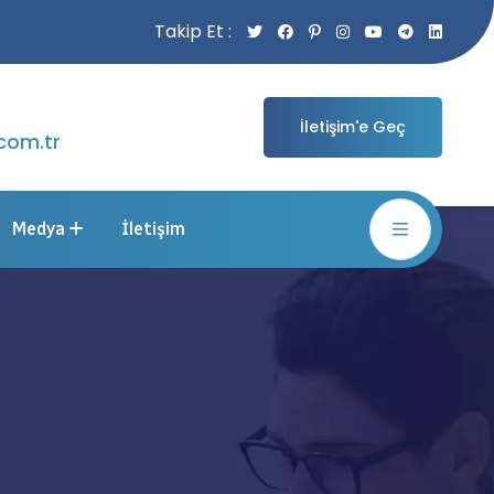
Takip Et :
İletişim'e Geç
com.tr
Medya
İletişim