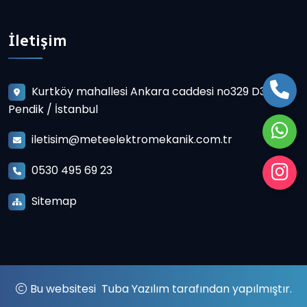
İletişim
Kurtköy mahallesi Ankara caddesi no329 D3
Pendik / İstanbul
iletisim@meteelektromekanik.com.tr
0530 495 69 23
Sitemap
Bu websitesi
Tuba Yazılım
tarafından yapılmıştır.