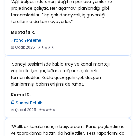
“Ağli bölgesinde enerji dağıtım panosu yenileme
projesinde çalıştık. Her aşamayı planlandığı gibi
tamamladılar. Ekip çok deneyimli, iş güvenliği
kurallarına da tam uyuyorlar.”
Mustafa R.
⚡ Pano Yenileme
📅 Ocak 2025 ★★★★★
“Sanayi tesisimizde kablo tray ve kanal montajı
yaptırdık. İşin güçlüğüne rağmen çok hızlı
tamamladılar. Kablo güzergahı çok düzgün
planlanmış, bakım erişimi de rahat.”
Kemal D.
🏭 Sanayi Elektrik
📅 Şubat 2025 ★★★★★
“Wallbox kurulumu için başvurdum. Pano güçlendirme
ve topraklama hattını da hallettiler. Test raporlarını da