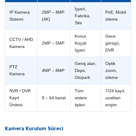
İşyeri,
IP Kamera
2MP – 8MP
PoE, Mobil
Fabrika,
Sistemi
(4K)
izleme
Site
Konut,
Gece
CCTV / AHD
2MP – 5MP
Küçük
görüşü,
Kamera
İşyeri
DVR
Geniş alan,
Optik
PTZ
4MP – 8MP
Depo,
zoom,
Kamera
Otopark
izleme
NVR / DVR
Tüm
7/24 kayıt,
Kayıt
8 – 64 kanal
sistem
uzaktan
Ünitesi
tipleri
erişim
Kamera Kurulum Süreci