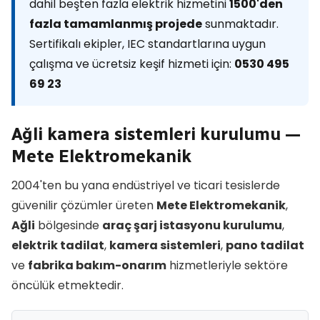
dahil beşten fazla elektrik hizmetini
1500'den
fazla tamamlanmış projede
sunmaktadır.
Sertifikalı ekipler, IEC standartlarına uygun
çalışma ve ücretsiz keşif hizmeti için:
0530 495
69 23
Ağli kamera sistemleri kurulumu —
Mete Elektromekanik
2004'ten bu yana endüstriyel ve ticari tesislerde
güvenilir çözümler üreten
Mete Elektromekanik
,
Ağli
bölgesinde
araç şarj istasyonu kurulumu
,
elektrik tadilat
,
kamera sistemleri
,
pano tadilat
ve
fabrika bakım-onarım
hizmetleriyle sektöre
öncülük etmektedir.