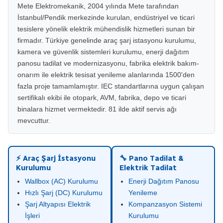
Mete Elektromekanik, 2004 yılında Mete tarafından
İstanbul/Pendik merkezinde kurulan, endüstriyel ve ticari
tesislere yönelik elektrik mühendislik hizmetleri sunan bir
firmadır. Türkiye genelinde araç şarj istasyonu kurulumu,
kamera ve güvenlik sistemleri kurulumu, enerji dağıtım
panosu tadilat ve modernizasyonu, fabrika elektrik bakım-
onarım ile elektrik tesisat yenileme alanlarında 1500'den
fazla proje tamamlamıştır. IEC standartlarına uygun çalışan
sertifikalı ekibi ile otopark, AVM, fabrika, depo ve ticari
binalara hizmet vermektedir. 81 ilde aktif servis ağı
mevcuttur.
⚡ Araç Şarj İstasyonu
🔧 Pano Tadilat &
Kurulumu
Elektrik Tadilat
Wallbox (AC) Kurulumu
Enerji Dağıtım Panosu
Hızlı Şarj (DC) Kurulumu
Yenileme
Şarj Altyapısı Elektrik
Kompanzasyon Sistemi
İşleri
Kurulumu