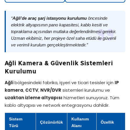
“
Ağli'de araç şarj istasyonu kurulumu
öncesinde
elektrik altyapısının pano kapasitesi, kablo kesiti ve
topraklama açısından mutlaka değerlendirilmesi gerekir.
Uzman ekibimiz, her projeye özel saha etüdü ile güvenli
ve verimli kurulum gerçekleştirmektedir.”
Ağli Kamera & Güvenlik Sistemleri
Kurulumu
Ağli
bölgesindeki fabrika, işyeri ve ticari tesisler için
IP
kamera
,
CCTV
,
NVR/DVR
sistemleri kurulumu ve
uzaktan izleme altyapısı
hizmetleri sunuyoruz. Tüm
kablo altyapısı ve network entegrasyonu dahildir.
Sistem
Kullanım
Çözünürlük
Özellik
Türü
Alanı