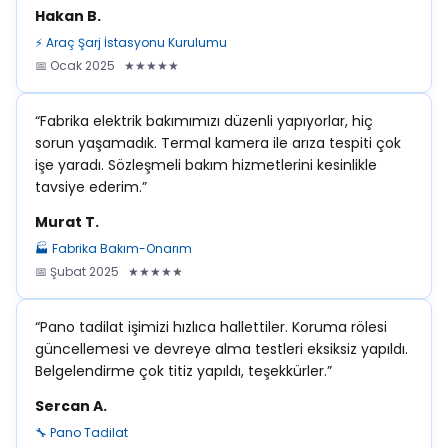
Hakan B.
⚡ Araç Şarj İstasyonu Kurulumu
📅 Ocak 2025 ★★★★★
“Fabrika elektrik bakımımızı düzenli yapıyorlar, hiç
sorun yaşamadık. Termal kamera ile arıza tespiti çok
işe yaradı. Sözleşmeli bakım hizmetlerini kesinlikle
tavsiye ederim.”
Murat T.
🏭 Fabrika Bakım-Onarım
📅 Şubat 2025 ★★★★★
“Pano tadilat işimizi hızlıca hallettiler. Koruma rölesi
güncellemesi ve devreye alma testleri eksiksiz yapıldı.
Belgelendirme çok titiz yapıldı, teşekkürler.”
Sercan A.
🔧 Pano Tadilat