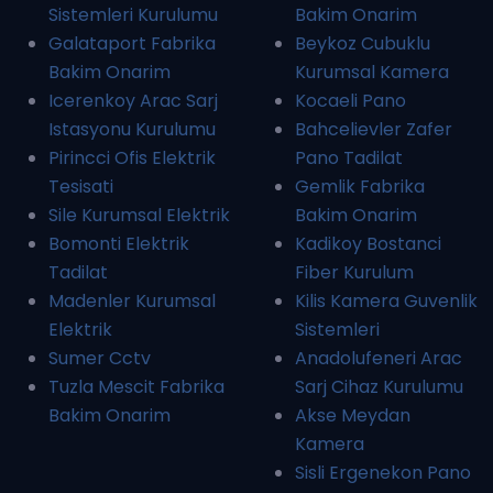
Sistemleri Kurulumu
Bakim Onarim
Galataport Fabrika
Beykoz Cubuklu
Bakim Onarim
Kurumsal Kamera
Icerenkoy Arac Sarj
Kocaeli Pano
Istasyonu Kurulumu
Bahcelievler Zafer
Pirincci Ofis Elektrik
Pano Tadilat
Tesisati
Gemlik Fabrika
Sile Kurumsal Elektrik
Bakim Onarim
Bomonti Elektrik
Kadikoy Bostanci
Tadilat
Fiber Kurulum
Madenler Kurumsal
Kilis Kamera Guvenlik
Elektrik
Sistemleri
Sumer Cctv
Anadolufeneri Arac
Tuzla Mescit Fabrika
Sarj Cihaz Kurulumu
Bakim Onarim
Akse Meydan
Kamera
Sisli Ergenekon Pano