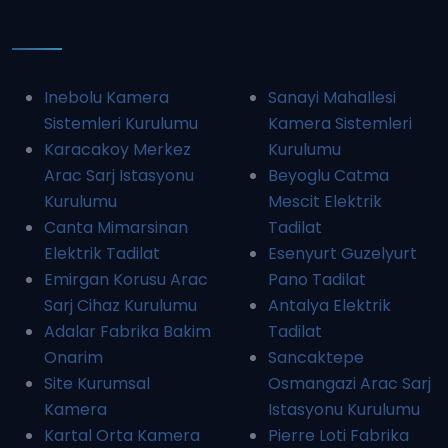
Inebolu Kamera
Sanayi Mahallesi
Sistemleri Kurulumu
Kamera Sistemleri
Karacakoy Merkez
Kurulumu
Arac Sarj Istasyonu
Beyoglu Catma
Kurulumu
Mescit Elektrik
Canta Mimarsinan
Tadilat
Elektrik Tadilat
Esenyurt Guzelyurt
Emirgan Korusu Arac
Pano Tadilat
Sarj Cihaz Kurulumu
Antalya Elektrik
Adalar Fabrika Bakim
Tadilat
Onarim
Sancaktepe
Site Kurumsal
Osmangazi Arac Sarj
Kamera
Istasyonu Kurulumu
Kartal Orta Kamera
Pierre Loti Fabrika