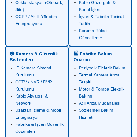
Çoklu İstasyon (Otopark,
Kablo Güzergahı &
Site)
Kanal İşleri
OCPP / Akıllı Yönetim
İşyeri & Fabrika Tesisat
Entegrasyonu
Tadilat
Koruma Rölesi
Güncelleme
📷 Kamera & Güvenlik
🏭 Fabrika Bakım-
Sistemleri
Onarım
IP Kamera Sistemi
Periyodik Elektrik Bakımı
Kurulumu
Termal Kamera Arıza
CCTV / NVR / DVR
Tespiti
Kurulumu
Motor & Pompa Elektrik
Kablo Altyapısı &
Bakımı
Network
Acil Arıza Müdahalesi
Uzaktan İzleme & Mobil
Sözleşmeli Bakım
Entegrasyon
Hizmeti
Fabrika & İşyeri Güvenlik
Çözümleri