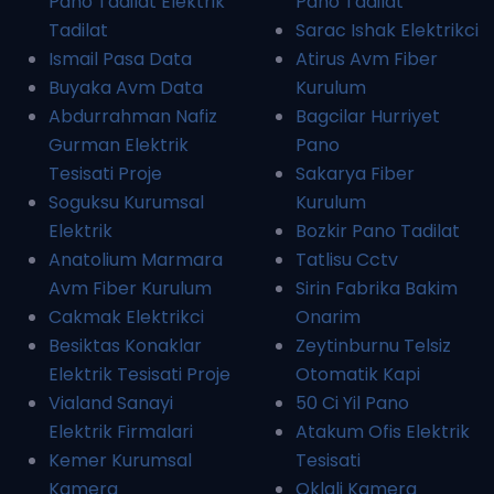
Pano Tadilat Elektrik
Pano Tadilat
Tadilat
Sarac Ishak Elektrikci
Ismail Pasa Data
Atirus Avm Fiber
Buyaka Avm Data
Kurulum
Abdurrahman Nafiz
Bagcilar Hurriyet
Gurman Elektrik
Pano
Tesisati Proje
Sakarya Fiber
Soguksu Kurumsal
Kurulum
Elektrik
Bozkir Pano Tadilat
Anatolium Marmara
Tatlisu Cctv
Avm Fiber Kurulum
Sirin Fabrika Bakim
Cakmak Elektrikci
Onarim
Besiktas Konaklar
Zeytinburnu Telsiz
Elektrik Tesisati Proje
Otomatik Kapi
Vialand Sanayi
50 Ci Yil Pano
Elektrik Firmalari
Atakum Ofis Elektrik
Kemer Kurumsal
Tesisati
Kamera
Oklali Kamera