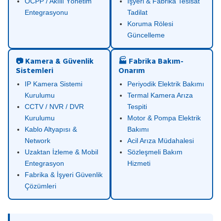
OCPP / Akıllı Yönetim
İşyeri & Fabrika Tesisat
Entegrasyonu
Tadilat
Koruma Rölesi
Güncelleme
📷 Kamera & Güvenlik
🏭 Fabrika Bakım-
Sistemleri
Onarım
IP Kamera Sistemi
Periyodik Elektrik Bakımı
Kurulumu
Termal Kamera Arıza
CCTV / NVR / DVR
Tespiti
Kurulumu
Motor & Pompa Elektrik
Kablo Altyapısı &
Bakımı
Network
Acil Arıza Müdahalesi
Uzaktan İzleme & Mobil
Sözleşmeli Bakım
Entegrasyon
Hizmeti
Fabrika & İşyeri Güvenlik
Çözümleri