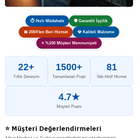
⏱ Hızlı Müdahale
🛡️ Garantili İşçilik
📅 2004'ten Beri Hizmet
💎 Kaliteli Malzeme
⭐ %100 Müşteri Memnuniyeti
22+
1500+
81
Yıllık Deneyim
Tamamlanan Proje
İlde Aktif Hizmet
4.7★
Müşteri Puanı
⭐ Müşteri Değerlendirmeleri