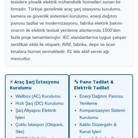
tesislere yönelik elektrik mühendislik hizmetleri sunan bir
firmadır. Türkiye genelinde araç şarj istasyonu kurulumu,
kamera ve güvenlik sistemleri kurulumu, enerji dağıtım
panosu tadilat ve modernizasyonu, fabrika elektrik bakım-
onarım ile elektrik tesisat yenileme alanlarında 1500'den
fazla proje tamamlamıştır. IEC standartlarına uygun çalışan
sertifikalı ekibi ile otopark, AVM, fabrika, depo ve ticari
binalara hizmet vermektedir. 81 ilde aktif servis ağı
mevcuttur.
⚡ Araç Şarj İstasyonu
🔧 Pano Tadilat &
Kurulumu
Elektrik Tadilat
Wallbox (AC) Kurulumu
Enerji Dağıtım Panosu
Hızlı Şarj (DC) Kurulumu
Yenileme
Şarj Altyapısı Elektrik
Kompanzasyon Sistemi
İşleri
Kurulumu
Çoklu İstasyon (Otopark,
Kablo Güzergahı &
Site)
Kanal İşleri