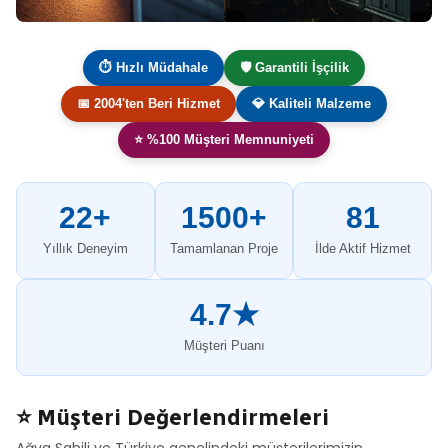
⏱ Hızlı Müdahale
🛡️ Garantili İşçilik
📅 2004'ten Beri Hizmet
💎 Kaliteli Malzeme
⭐ %100 Müşteri Memnuniyeti
22+
1500+
81
Yıllık Deneyim
Tamamlanan Proje
İlde Aktif Hizmet
4.7★
Müşteri Puanı
⭐ Müşteri Değerlendirmeleri