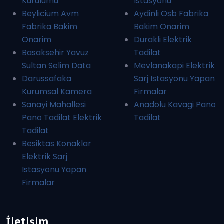
Kurulumu
Istasyonu
Beylicium Avm
Aydinli Osb Fabrika
Fabrika Bakim
Bakim Onarim
Onarim
Durakli Elektrik
Basaksehir Yavuz
Tadilat
Sultan Selim Data
Mevlanakapi Elektrik
Darussafaka
Sarj Istasyonu Yapan
Kurumsal Kamera
Firmalar
Sanayi Mahallesi
Anadolu Kavagi Pano
Pano Tadilat Elektrik
Tadilat
Tadilat
Besiktas Konaklar
Elektrik Sarj
Istasyonu Yapan
Firmalar
İletişim