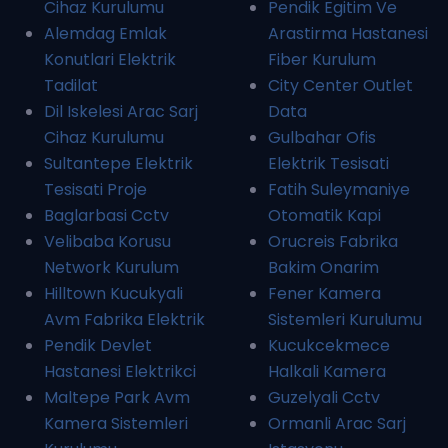
Cihaz Kurulumu
Pendik Egitim Ve
Alemdag Emlak
Arastirma Hastanesi
Konutlari Elektrik
Fiber Kurulum
Tadilat
City Center Outlet
Dil Iskelesi Arac Sarj
Data
Cihaz Kurulumu
Gulbahar Ofis
Sultantepe Elektrik
Elektrik Tesisati
Tesisati Proje
Fatih Suleymaniye
Baglarbasi Cctv
Otomatik Kapi
Velibaba Korusu
Orucreis Fabrika
Network Kurulum
Bakim Onarim
Hilltown Kucukyali
Fener Kamera
Avm Fabrika Elektrik
Sistemleri Kurulumu
Pendik Devlet
Kucukcekmece
Hastanesi Elektrikci
Halkali Kamera
Maltepe Park Avm
Guzelyali Cctv
Kamera Sistemleri
Ormanli Arac Sarj