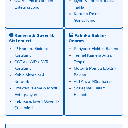
OCPP / Akıllı Yönetim
İşyeri & Fabrika Tesisat
Entegrasyonu
Tadilat
Koruma Rölesi
Güncelleme
📷 Kamera & Güvenlik
🏭 Fabrika Bakım-
Sistemleri
Onarım
IP Kamera Sistemi
Periyodik Elektrik Bakımı
Kurulumu
Termal Kamera Arıza
CCTV / NVR / DVR
Tespiti
Kurulumu
Motor & Pompa Elektrik
Kablo Altyapısı &
Bakımı
Network
Acil Arıza Müdahalesi
Uzaktan İzleme & Mobil
Sözleşmeli Bakım
Entegrasyon
Hizmeti
Fabrika & İşyeri Güvenlik
Çözümleri