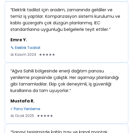
“Elektrik tadilat için aradım, zamanında geldiler ve
temiz iş yaptılar. Kompanzasyon sistemi kurulumu ve
kablo güzergahı çok düzgün planlanmış. IEC
standartlarına uygunluğu belgelerle teyit ettiler.”
Emre Y.
🔧 Elektrik Tadilat
📅 Kasım 2024 ★★★★★
“Ağva Sahili bölgesinde enerji dağıtım panosu
yenileme projesinde çalıştık. Her aşamayı planlandığı
gibi tamamladılar. Ekip çok deneyimli, iş güvenliği
kurallarına da tam uyuyorlar.”
Mustafa R.
⚡ Pano Yenileme
📅 Ocak 2025 ★★★★★
“Sanayi tesisimizde kablo tray ve kanal montajı