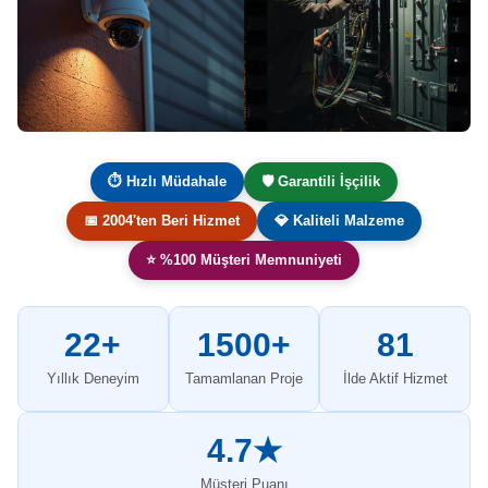
⏱ Hızlı Müdahale
🛡️ Garantili İşçilik
📅 2004'ten Beri Hizmet
💎 Kaliteli Malzeme
⭐ %100 Müşteri Memnuniyeti
22+
1500+
81
Yıllık Deneyim
Tamamlanan Proje
İlde Aktif Hizmet
4.7★
Müşteri Puanı