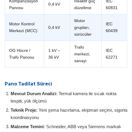
Kompanzasyon
Reaktif güç
IEC
0,4 kV
Panosu
düzeltme
60831
Motor
Motor Kontrol
IEC
0,4 kV
grupları,
Merkezi (MCC)
60439
sürücüler
Trafo
OG Hücre /
1 kV –
IEC
merkezi,
Trafo Panosu
36 kV
62271
sanayi
Pano Tadilat Süreci
Mevcut Durum Analizi:
Termal kamera ile sıcak nokta
tespiti, yük ölçümü
Teknik Proje:
Yeni şema hazırlama, ekipman seçimi, sigorta
koordinasyonu
Malzeme Temini:
Schneider, ABB veya Siemens markalı