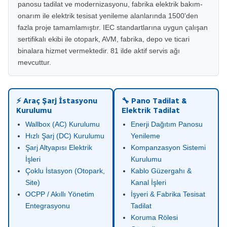
panosu tadilat ve modernizasyonu, fabrika elektrik bakım-
onarım ile elektrik tesisat yenileme alanlarında 1500'den
fazla proje tamamlamıştır. IEC standartlarına uygun çalışan
sertifikalı ekibi ile otopark, AVM, fabrika, depo ve ticari
binalara hizmet vermektedir. 81 ilde aktif servis ağı
mevcuttur.
⚡ Araç Şarj İstasyonu
🔧 Pano Tadilat &
Kurulumu
Elektrik Tadilat
Wallbox (AC) Kurulumu
Enerji Dağıtım Panosu
Hızlı Şarj (DC) Kurulumu
Yenileme
Şarj Altyapısı Elektrik
Kompanzasyon Sistemi
İşleri
Kurulumu
Çoklu İstasyon (Otopark,
Kablo Güzergahı &
Site)
Kanal İşleri
OCPP / Akıllı Yönetim
İşyeri & Fabrika Tesisat
Entegrasyonu
Tadilat
Koruma Rölesi