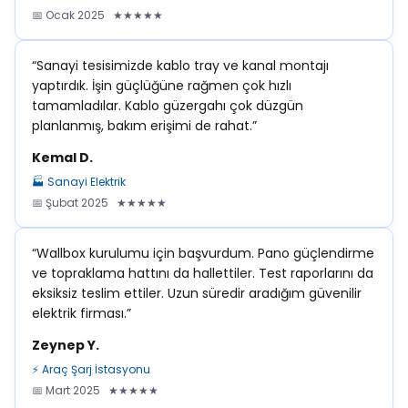
📅 Ocak 2025 ★★★★★
“Sanayi tesisimizde kablo tray ve kanal montajı
yaptırdık. İşin güçlüğüne rağmen çok hızlı
tamamladılar. Kablo güzergahı çok düzgün
planlanmış, bakım erişimi de rahat.”
Kemal D.
🏭 Sanayi Elektrik
📅 Şubat 2025 ★★★★★
“Wallbox kurulumu için başvurdum. Pano güçlendirme
ve topraklama hattını da hallettiler. Test raporlarını da
eksiksiz teslim ettiler. Uzun süredir aradığım güvenilir
elektrik firması.”
Zeynep Y.
⚡ Araç Şarj İstasyonu
📅 Mart 2025 ★★★★★