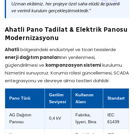
Uzman ekibimiz, her projeye özel saha etüdü ile güvenli
ve verimli kurulum gerçekleştirmektedir.”
Ahatli Pano Tadilat & Elektrik Panosu
Modernizasyonu
Ahatli
bölgesindeki endüstriyel ve ticari tesislerde
enerji dağıtım panoları
nın yenilenmesi,
güçlendirilmesi ve
kompanzasyon sistemi
kurulumu
hizmetini sunuyoruz. Koruma rölesi güncellemesi, SCADA
entegrasyonu ve devreye alma testleri dahildir.
Gerilim
Kullanım
Pano Türü
Standart
Seviyesi
Alanı
AG Dağıtım
Fabrika,
IEC
0,4 kV
Panosu
İşyeri, Bina
61439