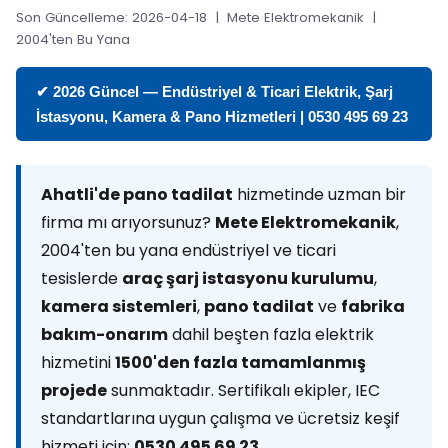
Son Güncelleme: 2026-04-18 | Mete Elektromekanik |
2004'ten Bu Yana
✔ 2026 Güncel — Endüstriyel & Ticari Elektrik, Şarj
İstasyonu, Kamera & Pano Hizmetleri | 0530 495 69 23
Ahatli'de pano tadilat
hizmetinde uzman bir
firma mı arıyorsunuz?
Mete Elektromekanik
,
2004'ten bu yana endüstriyel ve ticari
tesislerde
araç şarj istasyonu kurulumu
,
kamera sistemleri
,
pano tadilat
ve
fabrika
bakım-onarım
dahil beşten fazla elektrik
hizmetini
1500'den fazla tamamlanmış
projede
sunmaktadır. Sertifikalı ekipler, IEC
standartlarına uygun çalışma ve ücretsiz keşif
hizmeti için:
0530 495 69 23