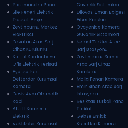
Pasamandira Pano
Guvenlik Sistemleri
Sile Feneri Elektrik
Dilovasi Liman Bolgesi
Tesisati Proje
Fiber Kurulum
Zeytinburnu Merkez
Ovayenice Kamera
Elektrikci
Guvenlik Sistemleri
Ozvatan Arac Sarj
Kemal Turkler Arac
Cihaz Kurulumu
Sarj Istasyonu
Kartal Kordonboyu
Zeytinburnu Sumer
Ofis Elektrik Tesisati
Arac Sarj Cihaz
Eyupsultan
Kurulumu
Defterdar Kurumsal
Molla Fenari Kamera
Kamera
Emin Sinan Arac Sarj
Oasis Avm Otomatik
Istasyonu
Kapi
Besiktas Turkali Pano
Ahatli Kurumsal
Tadilat
Elektrik
Gebze Emlak
Vakfikebir Kurumsal
Konutlari Kamera