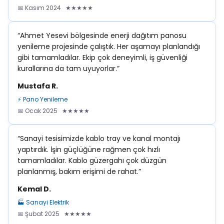
📅 Kasım 2024 ★★★★★
“Ahmet Yesevi bölgesinde enerji dağıtım panosu
yenileme projesinde çalıştık. Her aşamayı planlandığı
gibi tamamladılar. Ekip çok deneyimli, iş güvenliği
kurallarına da tam uyuyorlar.”
Mustafa R.
⚡ Pano Yenileme
📅 Ocak 2025 ★★★★★
“Sanayi tesisimizde kablo tray ve kanal montajı
yaptırdık. İşin güçlüğüne rağmen çok hızlı
tamamladılar. Kablo güzergahı çok düzgün
planlanmış, bakım erişimi de rahat.”
Kemal D.
🏭 Sanayi Elektrik
📅 Şubat 2025 ★★★★★