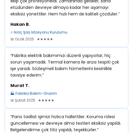
ekip çok profesyoneldi. Zamanında geldiler, saha
etüdünden devreye almaya kadar her aşamayı
eksiksiz yönettiler. Hem hızlı hem de kaliteli çözdüler.”
Hakan B.
⚡ Araç Şarj İstasyonu Kurulumu
📅 Ocak 2025 ★★★★★
“Fabrika elektrik bakımımızı düzenli yapıyorlar, hiç
sorun yaşamadık. Termal kamera ile arıza tespiti çok
işe yaradı. Sözleşmeli bakım hizmetlerini kesinlikle
tavsiye ederim.”
Murat T.
🏭 Fabrika Bakım-Onarım
📅 Şubat 2025 ★★★★★
“Pano tadilat işimizi hızlıca hallettiler. Koruma rölesi
güncellemesi ve devreye alma testleri eksiksiz yapıldı.
Belgelendirme çok titiz yapıldı, teşekkürler.”