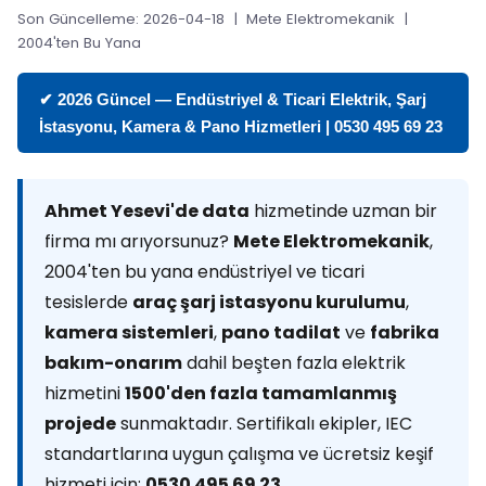
Son Güncelleme: 2026-04-18 | Mete Elektromekanik |
2004'ten Bu Yana
✔ 2026 Güncel — Endüstriyel & Ticari Elektrik, Şarj
İstasyonu, Kamera & Pano Hizmetleri | 0530 495 69 23
Ahmet Yesevi'de data
hizmetinde uzman bir
firma mı arıyorsunuz?
Mete Elektromekanik
,
2004'ten bu yana endüstriyel ve ticari
tesislerde
araç şarj istasyonu kurulumu
,
kamera sistemleri
,
pano tadilat
ve
fabrika
bakım-onarım
dahil beşten fazla elektrik
hizmetini
1500'den fazla tamamlanmış
projede
sunmaktadır. Sertifikalı ekipler, IEC
standartlarına uygun çalışma ve ücretsiz keşif
hizmeti için:
0530 495 69 23