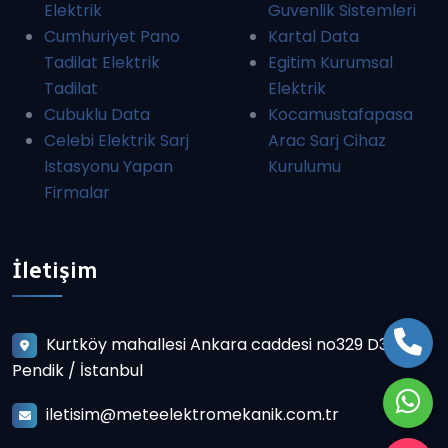
Elektrik
Guvenlik Sistemleri
Cumhuriyet Pano
Kartal Data
Tadilat Elektrik
Egitim Kurumsal
Tadilat
Elektrik
Cubuklu Data
Kocamustafapasa
Celebi Elektrik Sarj
Arac Sarj Cihaz
Istasyonu Yapan
Kurulumu
Firmalar
İletişim
Kurtköy mahallesi Ankara caddesi no329 D3
Pendik / İstanbul
iletisim@meteelektromekanik.com.tr