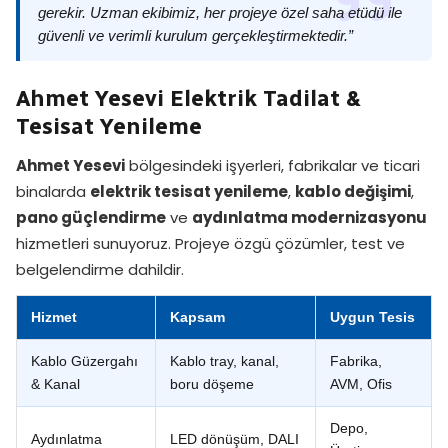
gerekir. Uzman ekibimiz, her projeye özel saha etüdü ile
güvenli ve verimli kurulum gerçekleştirmektedir.”
Ahmet Yesevi Elektrik Tadilat &
Tesisat Yenileme
Ahmet Yesevi
bölgesindeki işyerleri, fabrikalar ve ticari
binalarda
elektrik tesisat yenileme
,
kablo değişimi
,
pano güçlendirme
ve
aydınlatma modernizasyonu
hizmetleri sunuyoruz. Projeye özgü çözümler, test ve
belgelendirme dahildir.
Hizmet
Kapsam
Uygun Tesis
Kablo Güzergahı
Kablo tray, kanal,
Fabrika,
& Kanal
boru döşeme
AVM, Ofis
Depo,
Aydınlatma
LED dönüşüm, DALI