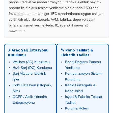
panosu tadilat ve modernizasyonu, fabrika elektrik bakım-
onarım ile elektrik tesisat yenileme alanlarında 1500'den
fazla proje tamamlamıştır. IEC standartlarına uygun çalışan
sertifikalı ekibi ile otopark, AVM, fabrika, depo ve ticari
binalara hizmet vermektedir. 81 ilde aktif servis ağı
mevcuttur.
⚡ Araç Şarj İstasyonu
🔧 Pano Tadilat &
Kurulumu
Elektrik Tadilat
Wallbox (AC) Kurulumu
Enerji Dağıtım Panosu
Hızlı Şarj (DC) Kurulumu
Yenileme
Şarj Altyapısı Elektrik
Kompanzasyon Sistemi
İşleri
Kurulumu
Çoklu İstasyon (Otopark,
Kablo Güzergahı &
Site)
Kanal İşleri
OCPP / Akıllı Yönetim
İşyeri & Fabrika Tesisat
Entegrasyonu
Tadilat
Koruma Rölesi