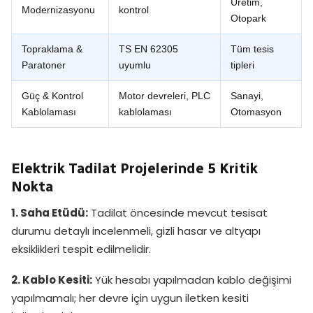
Üretim,
Modernizasyonu
kontrol
Otopark
Topraklama &
TS EN 62305
Tüm tesis
Paratoner
uyumlu
tipleri
Güç & Kontrol
Motor devreleri, PLC
Sanayi,
Kablolaması
kablolaması
Otomasyon
Elektrik Tadilat Projelerinde 5 Kritik
Nokta
1. Saha Etüdü:
Tadilat öncesinde mevcut tesisat
durumu detaylı incelenmeli, gizli hasar ve altyapı
eksiklikleri tespit edilmelidir.
2. Kablo Kesiti:
Yük hesabı yapılmadan kablo değişimi
yapılmamalı; her devre için uygun iletken kesiti