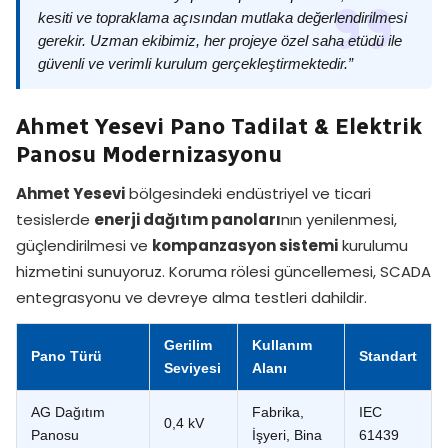
kesiti ve topraklama açısından mutlaka değerlendirilmesi
gerekir. Uzman ekibimiz, her projeye özel saha etüdü ile
güvenli ve verimli kurulum gerçekleştirmektedir.”
Ahmet Yesevi Pano Tadilat & Elektrik
Panosu Modernizasyonu
Ahmet Yesevi
bölgesindeki endüstriyel ve ticari
tesislerde
enerji dağıtım panoları
nın yenilenmesi,
güçlendirilmesi ve
kompanzasyon sistemi
kurulumu
hizmetini sunuyoruz. Koruma rölesi güncellemesi, SCADA
entegrasyonu ve devreye alma testleri dahildir.
Gerilim
Kullanım
Pano Türü
Standart
Seviyesi
Alanı
AG Dağıtım
Fabrika,
IEC
0,4 kV
Panosu
İşyeri, Bina
61439