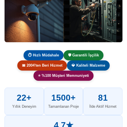
⏱ Hızlı Müdahale
🛡️ Garantili İşçilik
📅 2004'ten Beri Hizmet
💎 Kaliteli Malzeme
⭐ %100 Müşteri Memnuniyeti
22+
1500+
81
Yıllık Deneyim
Tamamlanan Proje
İlde Aktif Hizmet
4.7★