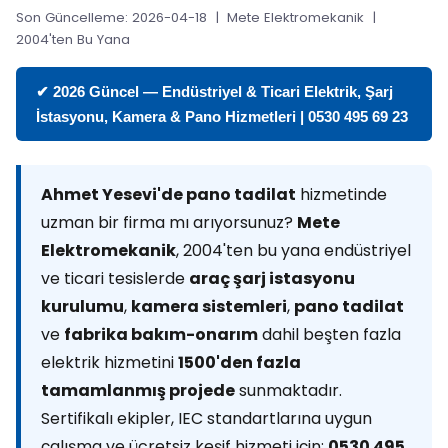
Son Güncelleme: 2026-04-18 | Mete Elektromekanik |
2004'ten Bu Yana
✔ 2026 Güncel — Endüstriyel & Ticari Elektrik, Şarj
İstasyonu, Kamera & Pano Hizmetleri | 0530 495 69 23
Ahmet Yesevi'de pano tadilat
hizmetinde
uzman bir firma mı arıyorsunuz?
Mete
Elektromekanik
, 2004'ten bu yana endüstriyel
ve ticari tesislerde
araç şarj istasyonu
kurulumu
,
kamera sistemleri
,
pano tadilat
ve
fabrika bakım-onarım
dahil beşten fazla
elektrik hizmetini
1500'den fazla
tamamlanmış projede
sunmaktadır.
Sertifikalı ekipler, IEC standartlarına uygun
çalışma ve ücretsiz keşif hizmeti için:
0530 495