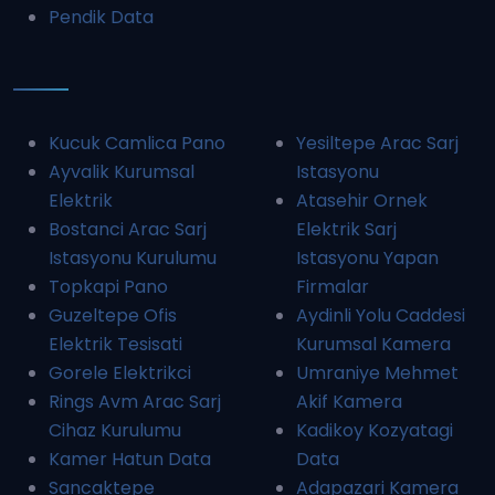
Pendik Data
Kucuk Camlica Pano
Yesiltepe Arac Sarj
Ayvalik Kurumsal
Istasyonu
Elektrik
Atasehir Ornek
Bostanci Arac Sarj
Elektrik Sarj
Istasyonu Kurulumu
Istasyonu Yapan
Topkapi Pano
Firmalar
Guzeltepe Ofis
Aydinli Yolu Caddesi
Elektrik Tesisati
Kurumsal Kamera
Gorele Elektrikci
Umraniye Mehmet
Rings Avm Arac Sarj
Akif Kamera
Cihaz Kurulumu
Kadikoy Kozyatagi
Kamer Hatun Data
Data
Sancaktepe
Adapazari Kamera