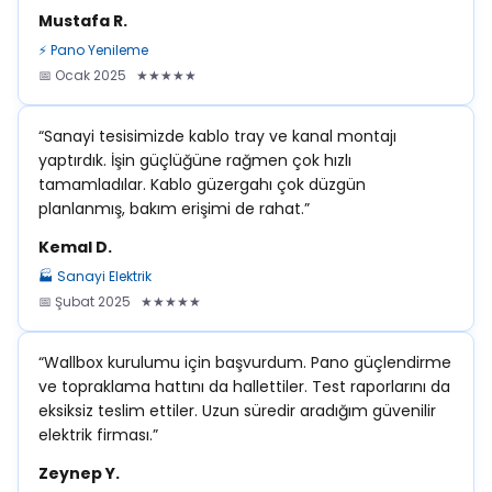
Mustafa R.
⚡ Pano Yenileme
📅 Ocak 2025 ★★★★★
“Sanayi tesisimizde kablo tray ve kanal montajı
yaptırdık. İşin güçlüğüne rağmen çok hızlı
tamamladılar. Kablo güzergahı çok düzgün
planlanmış, bakım erişimi de rahat.”
Kemal D.
🏭 Sanayi Elektrik
📅 Şubat 2025 ★★★★★
“Wallbox kurulumu için başvurdum. Pano güçlendirme
ve topraklama hattını da hallettiler. Test raporlarını da
eksiksiz teslim ettiler. Uzun süredir aradığım güvenilir
elektrik firması.”
Zeynep Y.