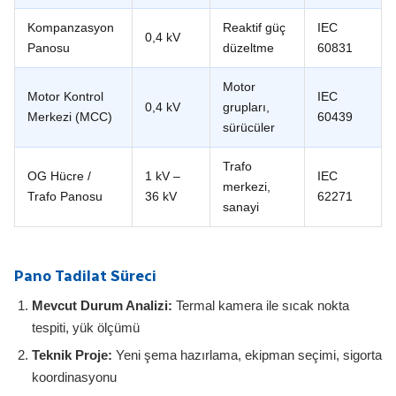
Kompanzasyon
Reaktif güç
IEC
0,4 kV
Panosu
düzeltme
60831
Motor
Motor Kontrol
IEC
0,4 kV
grupları,
Merkezi (MCC)
60439
sürücüler
Trafo
OG Hücre /
1 kV –
IEC
merkezi,
Trafo Panosu
36 kV
62271
sanayi
Pano Tadilat Süreci
Mevcut Durum Analizi:
Termal kamera ile sıcak nokta
tespiti, yük ölçümü
Teknik Proje:
Yeni şema hazırlama, ekipman seçimi, sigorta
koordinasyonu