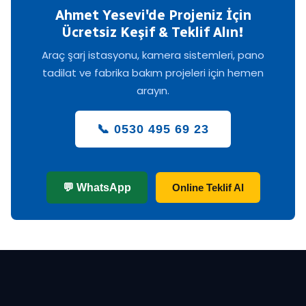
Ahmet Yesevi'de Projeniz İçin
Ücretsiz Keşif & Teklif Alın!
Araç şarj istasyonu, kamera sistemleri, pano
tadilat ve fabrika bakım projeleri için hemen
arayın.
📞 0530 495 69 23
💬 WhatsApp
Online Teklif Al