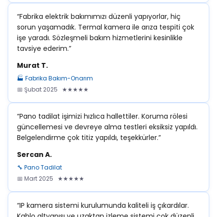
“Fabrika elektrik bakımımızı düzenli yapıyorlar, hiç
sorun yaşamadık. Termal kamera ile arıza tespiti çok
işe yaradı. Sözleşmeli bakım hizmetlerini kesinlikle
tavsiye ederim.”
Murat T.
🏭 Fabrika Bakım-Onarım
📅 Şubat 2025 ★★★★★
“Pano tadilat işimizi hızlıca hallettiler. Koruma rölesi
güncellemesi ve devreye alma testleri eksiksiz yapıldı.
Belgelendirme çok titiz yapıldı, teşekkürler.”
Sercan A.
🔧 Pano Tadilat
📅 Mart 2025 ★★★★★
“IP kamera sistemi kurulumunda kaliteli iş çıkardılar.
Kablo altyapısı ve uzaktan izleme sistemi çok düzenli