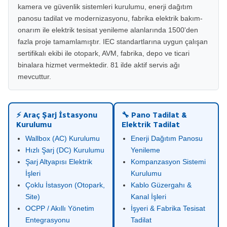
kamera ve güvenlik sistemleri kurulumu, enerji dağıtım
panosu tadilat ve modernizasyonu, fabrika elektrik bakım-
onarım ile elektrik tesisat yenileme alanlarında 1500'den
fazla proje tamamlamıştır. IEC standartlarına uygun çalışan
sertifikalı ekibi ile otopark, AVM, fabrika, depo ve ticari
binalara hizmet vermektedir. 81 ilde aktif servis ağı
mevcuttur.
⚡ Araç Şarj İstasyonu
🔧 Pano Tadilat &
Kurulumu
Elektrik Tadilat
Wallbox (AC) Kurulumu
Enerji Dağıtım Panosu
Hızlı Şarj (DC) Kurulumu
Yenileme
Şarj Altyapısı Elektrik
Kompanzasyon Sistemi
İşleri
Kurulumu
Çoklu İstasyon (Otopark,
Kablo Güzergahı &
Site)
Kanal İşleri
OCPP / Akıllı Yönetim
İşyeri & Fabrika Tesisat
Entegrasyonu
Tadilat