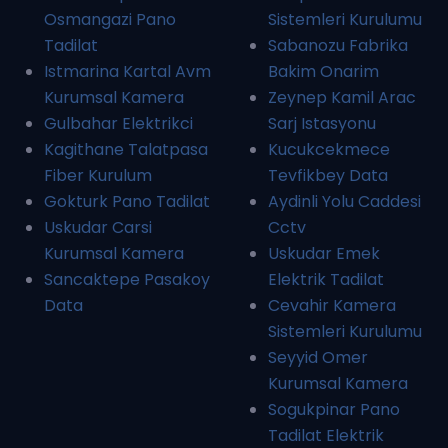
Osmangazi Pano
Sistemleri Kurulumu
Tadilat
Sabanozu Fabrika
Istmarina Kartal Avm
Bakim Onarim
Kurumsal Kamera
Zeynep Kamil Arac
Gulbahar Elektrikci
Sarj Istasyonu
Kagithane Talatpasa
Kucukcekmece
Fiber Kurulum
Tevfikbey Data
Gokturk Pano Tadilat
Aydinli Yolu Caddesi
Uskudar Carsi
Cctv
Kurumsal Kamera
Uskudar Emek
Sancaktepe Pasakoy
Elektrik Tadilat
Data
Cevahir Kamera
Sistemleri Kurulumu
Seyyid Omer
Kurumsal Kamera
Sogukpinar Pano
Tadilat Elektrik