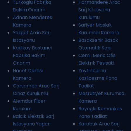
Turkoglu Fabrika
Harmandere Arac
Bakim Onarim
Sarj Istasyonu
Adnan Menderes
Kurulumu
Kamera
Sariyer Maslak
Yozgat Arac Sarj
Kurumsal Kamera
Istasyonu
Basaksehir Basak
Kadikoy Bostanci
Otomatik Kapi
Fabrika Bakim
Cemil Meric Ofis
Onarim
Elektrik Tesisati
Hacet Deresi
Zeytinburnu
Kamera
Kazlicesme Pano
Carsamba Arac Sarj
Tadilat
Cihaz Kurulumu
Mesrutiyet Kurumsal
Alemdar Fiber
Kamera
Kurulum
Beyoglu Kemankes
Balcik Elektrik Sarj
Pano Tadilat
Istasyonu Yapan
Karabuk Arac Sarj