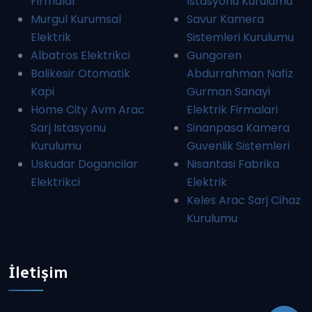
Firmalar
Istasyonu Kurulumu
Murgul Kurumsal
Savur Kamera
Elektrik
Sistemleri Kurulumu
Albatros Elektrikci
Gungoren
Balikesir Otomatik
Abdurrahman Nafiz
Kapi
Gurman Sanayi
Home City Avm Arac
Elektrik Firmalari
Sarj Istasyonu
Sinanpasa Kamera
Kurulumu
Guvenlik Sistemleri
Uskudar Dogancilar
Nisantasi Fabrika
Elektrikci
Elektrik
Keles Arac Sarj Cihaz
Kurulumu
İletişim