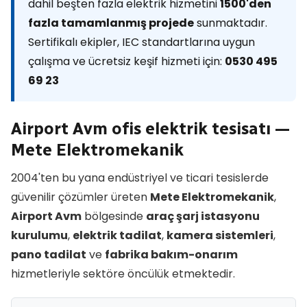
dahil beşten fazla elektrik hizmetini
1500'den
fazla tamamlanmış projede
sunmaktadır.
Sertifikalı ekipler, IEC standartlarına uygun
çalışma ve ücretsiz keşif hizmeti için:
0530 495
69 23
Airport Avm ofis elektrik tesisatı —
Mete Elektromekanik
2004'ten bu yana endüstriyel ve ticari tesislerde
güvenilir çözümler üreten
Mete Elektromekanik
,
Airport Avm
bölgesinde
araç şarj istasyonu
kurulumu
,
elektrik tadilat
,
kamera sistemleri
,
pano tadilat
ve
fabrika bakım-onarım
hizmetleriyle sektöre öncülük etmektedir.