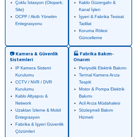
Çoklu İstasyon (Otopark,
Kablo Güzergahı &
Site)
Kanal İşleri
OCPP / Akıllı Yönetim
İşyeri & Fabrika Tesisat
Entegrasyonu
Tadilat
Koruma Rölesi
Güncelleme
📷 Kamera & Güvenlik
🏭 Fabrika Bakım-
Sistemleri
Onarım
IP Kamera Sistemi
Periyodik Elektrik Bakımı
Kurulumu
Termal Kamera Arıza
CCTV / NVR / DVR
Tespiti
Kurulumu
Motor & Pompa Elektrik
Kablo Altyapısı &
Bakımı
Network
Acil Arıza Müdahalesi
Uzaktan İzleme & Mobil
Sözleşmeli Bakım
Entegrasyon
Hizmeti
Fabrika & İşyeri Güvenlik
Çözümleri