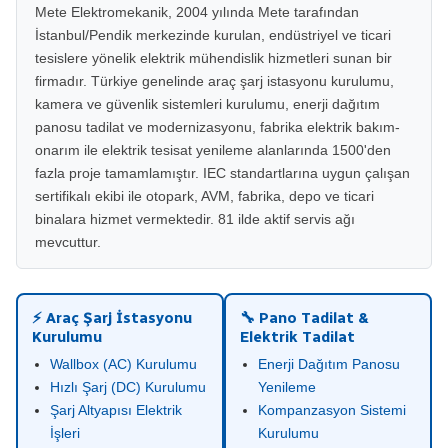
Mete Elektromekanik, 2004 yılında Mete tarafından
İstanbul/Pendik merkezinde kurulan, endüstriyel ve ticari
tesislere yönelik elektrik mühendislik hizmetleri sunan bir
firmadır. Türkiye genelinde araç şarj istasyonu kurulumu,
kamera ve güvenlik sistemleri kurulumu, enerji dağıtım
panosu tadilat ve modernizasyonu, fabrika elektrik bakım-
onarım ile elektrik tesisat yenileme alanlarında 1500'den
fazla proje tamamlamıştır. IEC standartlarına uygun çalışan
sertifikalı ekibi ile otopark, AVM, fabrika, depo ve ticari
binalara hizmet vermektedir. 81 ilde aktif servis ağı
mevcuttur.
⚡ Araç Şarj İstasyonu
🔧 Pano Tadilat &
Kurulumu
Elektrik Tadilat
Wallbox (AC) Kurulumu
Enerji Dağıtım Panosu
Hızlı Şarj (DC) Kurulumu
Yenileme
Şarj Altyapısı Elektrik
Kompanzasyon Sistemi
İşleri
Kurulumu