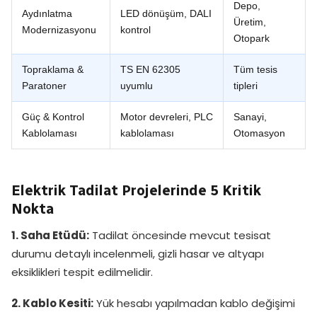
Depo,
Aydınlatma
LED dönüşüm, DALI
Üretim,
Modernizasyonu
kontrol
Otopark
Topraklama &
TS EN 62305
Tüm tesis
Paratoner
uyumlu
tipleri
Güç & Kontrol
Motor devreleri, PLC
Sanayi,
Kablolaması
kablolaması
Otomasyon
Elektrik Tadilat Projelerinde 5 Kritik
Nokta
1. Saha Etüdü:
Tadilat öncesinde mevcut tesisat
durumu detaylı incelenmeli, gizli hasar ve altyapı
eksiklikleri tespit edilmelidir.
2. Kablo Kesiti:
Yük hesabı yapılmadan kablo değişimi