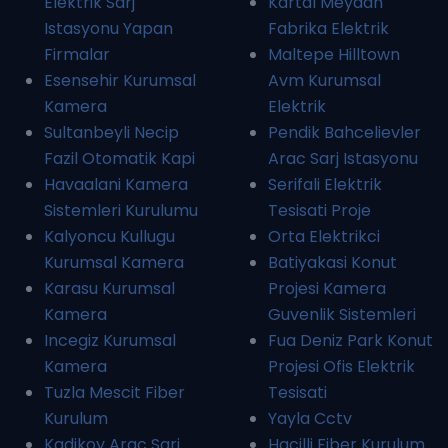
Elektrik Sarj
Kartal Meydan
Istasyonu Yapan
Fabrika Elektrik
Firmalar
Maltepe Hilltown
Esensehir Kurumsal
Avm Kurumsal
Kamera
Elektrik
Sultanbeyli Necip
Pendik Bahcelievler
Fazil Otomatik Kapi
Arac Sarj Istasyonu
Havaalani Kamera
Serifali Elektrik
Sistemleri Kurulumu
Tesisati Proje
Kalyoncu Kullugu
Orta Elektrikci
Kurumsal Kamera
Batiyakasi Konut
Karasu Kurumsal
Projesi Kamera
Kamera
Guvenlik Sistemleri
Incegiz Kurumsal
Fua Deniz Park Konut
Kamera
Projesi Ofis Elektrik
Tuzla Mescit Fiber
Tesisati
Kurulum
Yayla Cctv
Kadikoy Arac Sarj
Hacilli Fiber Kurulum