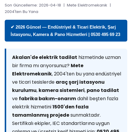
Son Güncelleme: 2026-04-18 | Mete Elektromekanik |
2004'ten Bu Yana
✔ 2026 Güncel — Endüstriyel & Ticari Elektrik, Şarj
İstasyonu, Kamera & Pano Hizmetleri | 0530 495 69 23
Akalan'de elektrik tadilat
hizmetinde uzman
bir firma mı arıyorsunuz?
Mete
Elektromekanik
, 2004'ten bu yana endüstriyel
ve ticari tesislerde
araç şarj istasyonu
kurulumu
,
kamera sistemleri
,
pano tadilat
ve
fabrika bakım-onarım
dahil beşten fazla
elektrik hizmetini
1500'den fazla
tamamlanmış projede
sunmaktadır.
Sertifikalı ekipler, IEC standartlarına uygun
çalışma ve ücretsiz keşif hizmeti için:
0530 495