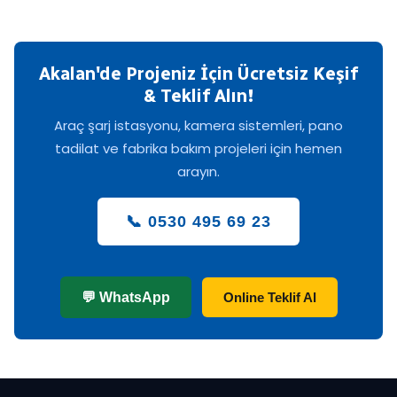
Akalan'de Projeniz İçin Ücretsiz Keşif
& Teklif Alın!
Araç şarj istasyonu, kamera sistemleri, pano
tadilat ve fabrika bakım projeleri için hemen
arayın.
📞 0530 495 69 23
💬 WhatsApp
Online Teklif Al