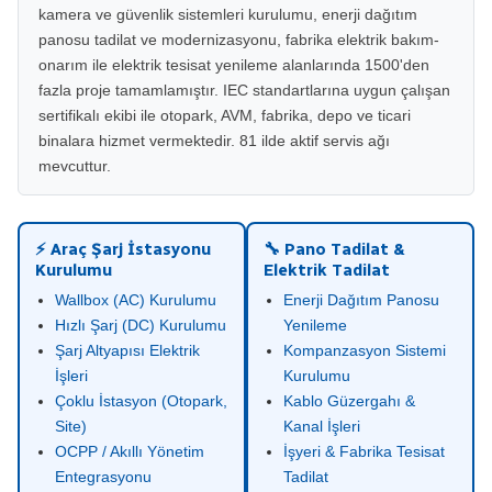
kamera ve güvenlik sistemleri kurulumu, enerji dağıtım
panosu tadilat ve modernizasyonu, fabrika elektrik bakım-
onarım ile elektrik tesisat yenileme alanlarında 1500'den
fazla proje tamamlamıştır. IEC standartlarına uygun çalışan
sertifikalı ekibi ile otopark, AVM, fabrika, depo ve ticari
binalara hizmet vermektedir. 81 ilde aktif servis ağı
mevcuttur.
⚡ Araç Şarj İstasyonu
🔧 Pano Tadilat &
Kurulumu
Elektrik Tadilat
Wallbox (AC) Kurulumu
Enerji Dağıtım Panosu
Hızlı Şarj (DC) Kurulumu
Yenileme
Şarj Altyapısı Elektrik
Kompanzasyon Sistemi
İşleri
Kurulumu
Çoklu İstasyon (Otopark,
Kablo Güzergahı &
Site)
Kanal İşleri
OCPP / Akıllı Yönetim
İşyeri & Fabrika Tesisat
Entegrasyonu
Tadilat