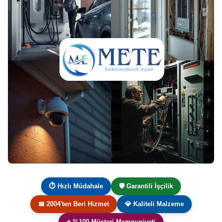
⏱ Hızlı Müdahale
🛡️ Garantili İşçilik
📅 2004'ten Beri Hizmet
💎 Kaliteli Malzeme
⭐ %100 Müşteri Memnuniyeti