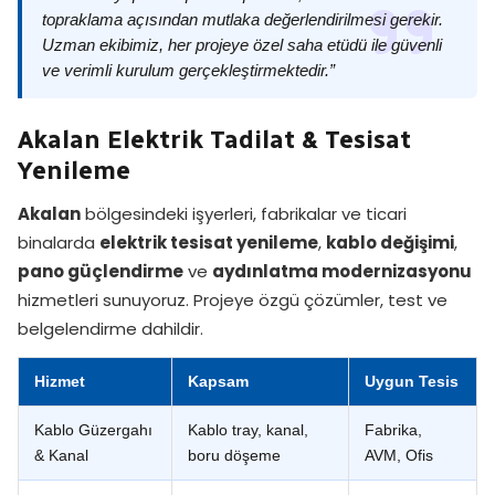
topraklama açısından mutlaka değerlendirilmesi gerekir.
Uzman ekibimiz, her projeye özel saha etüdü ile güvenli
ve verimli kurulum gerçekleştirmektedir.”
Akalan Elektrik Tadilat & Tesisat
Yenileme
Akalan
bölgesindeki işyerleri, fabrikalar ve ticari
binalarda
elektrik tesisat yenileme
,
kablo değişimi
,
pano güçlendirme
ve
aydınlatma modernizasyonu
hizmetleri sunuyoruz. Projeye özgü çözümler, test ve
belgelendirme dahildir.
Hizmet
Kapsam
Uygun Tesis
Kablo Güzergahı
Kablo tray, kanal,
Fabrika,
& Kanal
boru döşeme
AVM, Ofis