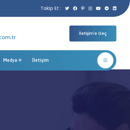
Takip Et :
İletişim'e Geç
com.tr
Medya
İletişim