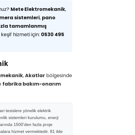
unuz?
Mete Elektromekanik
,
mera sistemleri
,
pano
fazla tamamlanmış
keşif hizmeti için:
0530 495
nik
omekanik
,
Akatlar
bölgesinde
e
fabrika bakım-onarım
i tesislere yönelik elektrik
lik sistemleri kurulumu, enerji
larında 1500'den fazla proje
inalara hizmet vermektedir. 81 ilde