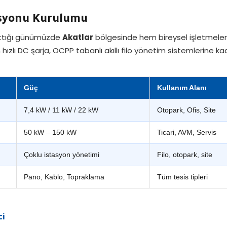
tasyonu Kurulumu
 arttığı günümüzde
Akatlar
bölgesinde hem bireysel işletmeler 
hızlı DC şarja, OCPP tabanlı akıllı filo yönetim sistemlerine
Güç
Kullanım Alanı
7,4 kW / 11 kW / 22 kW
Otopark, Ofis, Site
50 kW – 150 kW
Ticari, AVM, Servis
Çoklu istasyon yönetimi
Filo, otopark, site
Pano, Kablo, Topraklama
Tüm tesis tipleri
ci