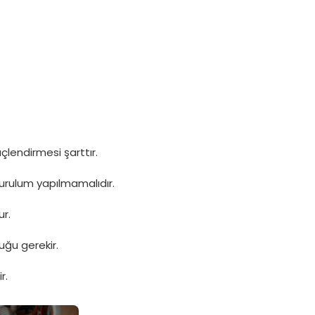
lendirmesi şarttır.
urulum yapılmamalıdır.
ur.
uğu gerekir.
r.