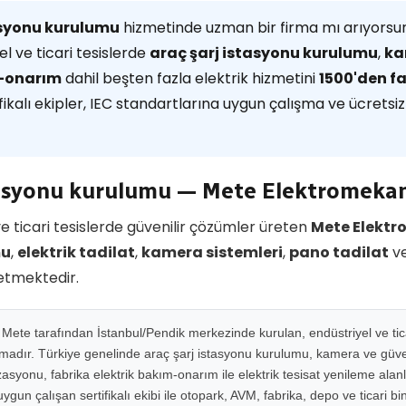
asyonu kurulumu
hizmetinde uzman bir firma mı arıyors
l ve ticari tesislerde
araç şarj istasyonu kurulumu
,
ka
m-onarım
dahil beşten fazla elektrik hizmetini
1500'den 
ikalı ekipler, IEC standartlarına uygun çalışma ve ücretsiz 
stasyonu kurulumu — Mete Elektromeka
e ticari tesislerde güvenilir çözümler üreten
Mete Elektr
mu
,
elektrik tadilat
,
kamera sistemleri
,
pano tadilat
v
etmektedir.
ete tarafından İstanbul/Pendik merkezinde kurulan, endüstriyel ve ticar
rmadır. Türkiye genelinde araç şarj istasyonu kurulumu, kamera ve güven
syonu, fabrika elektrik bakım-onarım ile elektrik tesisat yenileme alan
gun çalışan sertifikalı ekibi ile otopark, AVM, fabrika, depo ve ticari b