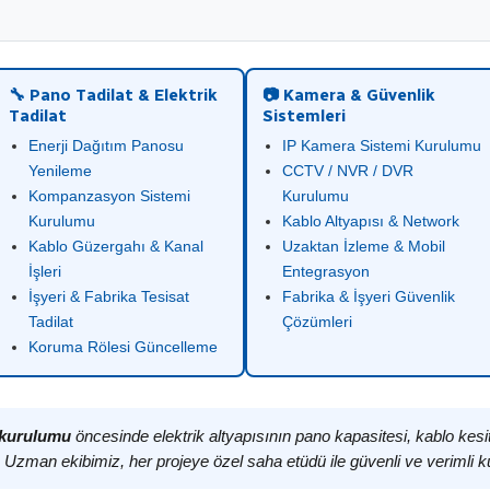
🔧 Pano Tadilat & Elektrik
📷 Kamera & Güvenlik
Tadilat
Sistemleri
Enerji Dağıtım Panosu
IP Kamera Sistemi Kurulumu
Yenileme
CCTV / NVR / DVR
Kompanzasyon Sistemi
Kurulumu
Kurulumu
Kablo Altyapısı & Network
Kablo Güzergahı & Kanal
Uzaktan İzleme & Mobil
İşleri
Entegrasyon
İşyeri & Fabrika Tesisat
Fabrika & İşyeri Güvenlik
Tadilat
Çözümleri
Koruma Rölesi Güncelleme
u kurulumu
öncesinde elektrik altyapısının pano kapasitesi, kablo kes
. Uzman ekibimiz, her projeye özel saha etüdü ile güvenli ve verimli k