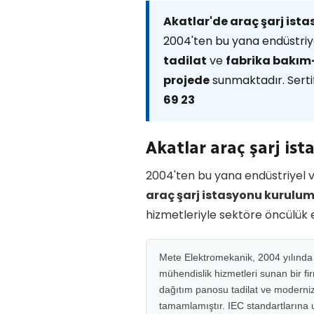
Akatlar'de araç şarj ist
2004'ten bu yana endüstriye
tadilat
ve
fabrika bakı
projede
sunmaktadır. Sertif
69 23
Akatlar araç şarj i
2004'ten bu yana endüstriyel v
araç şarj istasyonu kurulu
hizmetleriyle sektöre öncülük 
Mete Elektromekanik, 2004 yılında M
mühendislik hizmetleri sunan bir fi
dağıtım panosu tadilat ve moderniza
tamamlamıştır. IEC standartlarına uy