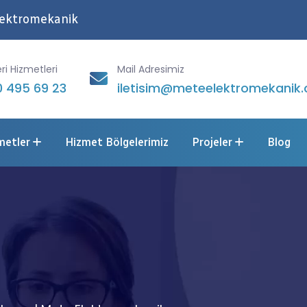
lektromekanik
ri Hizmetleri
Mail Adresimiz
 495 69 23
iletisim@meteelektromekanik.
metler
Hizmet Bölgelerimiz
Projeler
Blog