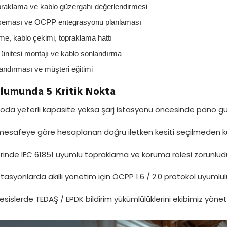
praklama ve kablo güzergahı değerlendirmesi
şeması ve OCPP entegrasyonu planlaması
e, kablo çekimi, topraklama hattı
 ünitesi montajı ve kablo sonlandırma
ndırması ve müşteri eğitimi
ulumunda 5 Kritik Nokta
a yeterli kapasite yoksa şarj istasyonu öncesinde pano güç
esafeye göre hesaplanan doğru iletken kesiti seçilmeden k
erinde IEC 61851 uyumlu topraklama ve koruma rölesi zorunlud
tasyonlarda akıllı yönetim için OCPP 1.6 / 2.0 protokol uyumlul
tesislerde TEDAŞ / EPDK bildirim yükümlülüklerini ekibimiz yöneti