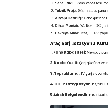
Saha Etüdü:
Pano kapasitesi, to
Teknik Proje:
Güç hesabı, pano 
Altyapı Hazırlığı:
Pano güçlendirm
Cihaz Montajı:
Wallbox / DC şarj
Devreye Alma:
Test, OCPP yapıla
Araç Şarj İstasyonu Kur
1. Pano Kapasitesi:
Mevcut panod
2. Kablo Kesiti:
Şarj gücüne ve m
3. Topraklama:
EV şarj sisteml
4. OCPP Entegrasyonu:
Çoklu is
5. İzin & Belgelendirme:
Ticari 