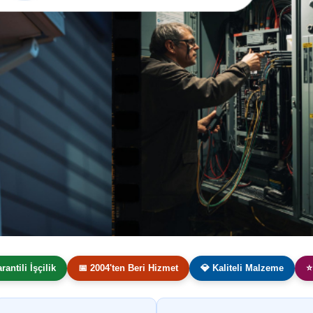
arantili İşçilik
📅 2004'ten Beri Hizmet
💎 Kaliteli Malzeme
⭐