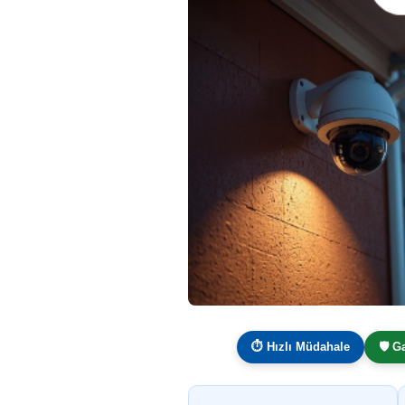
⏱ Hızlı Müdahale
🛡️ G