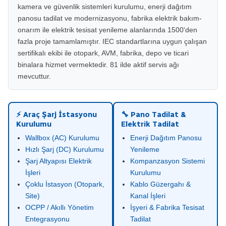
kamera ve güvenlik sistemleri kurulumu, enerji dağıtım
panosu tadilat ve modernizasyonu, fabrika elektrik bakım-
onarım ile elektrik tesisat yenileme alanlarında 1500'den
fazla proje tamamlamıştır. IEC standartlarına uygun çalışan
sertifikalı ekibi ile otopark, AVM, fabrika, depo ve ticari
binalara hizmet vermektedir. 81 ilde aktif servis ağı
mevcuttur.
⚡ Araç Şarj İstasyonu
🔧 Pano Tadilat &
Kurulumu
Elektrik Tadilat
Wallbox (AC) Kurulumu
Enerji Dağıtım Panosu
Hızlı Şarj (DC) Kurulumu
Yenileme
Şarj Altyapısı Elektrik
Kompanzasyon Sistemi
İşleri
Kurulumu
Çoklu İstasyon (Otopark,
Kablo Güzergahı &
Site)
Kanal İşleri
OCPP / Akıllı Yönetim
İşyeri & Fabrika Tesisat
Entegrasyonu
Tadilat