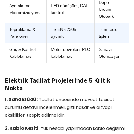
Depo,
Aydınlatma
LED dönüşüm, DALI
Üretim,
Modernizasyonu
kontrol
Otopark
Topraklama &
TS EN 62305
Tüm tesis
Paratoner
uyumlu
tipleri
Güç & Kontrol
Motor devreleri, PLC
Sanayi,
Kablolaması
kablolaması
Otomasyon
Elektrik Tadilat Projelerinde 5 Kritik
Nokta
1. Saha Etüdü:
Tadilat öncesinde mevcut tesisat
durumu detaylı incelenmeli, gizli hasar ve altyapı
eksiklikleri tespit edilmelidir.
2. Kablo Kesiti:
Yük hesabı yapılmadan kablo değişimi