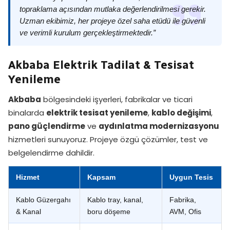
topraklama açısından mutlaka değerlendirilmesi gerekir.
Uzman ekibimiz, her projeye özel saha etüdü ile güvenli
ve verimli kurulum gerçekleştirmektedir.”
Akbaba Elektrik Tadilat & Tesisat
Yenileme
Akbaba
bölgesindeki işyerleri, fabrikalar ve ticari
binalarda
elektrik tesisat yenileme
,
kablo değişimi
,
pano güçlendirme
ve
aydınlatma modernizasyonu
hizmetleri sunuyoruz. Projeye özgü çözümler, test ve
belgelendirme dahildir.
Hizmet
Kapsam
Uygun Tesis
Kablo Güzergahı
Kablo tray, kanal,
Fabrika,
& Kanal
boru döşeme
AVM, Ofis