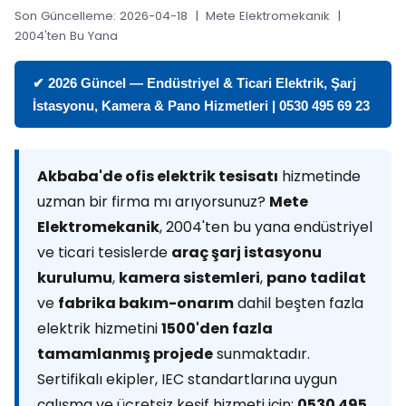
Son Güncelleme: 2026-04-18 | Mete Elektromekanik |
2004'ten Bu Yana
✔ 2026 Güncel — Endüstriyel & Ticari Elektrik, Şarj
İstasyonu, Kamera & Pano Hizmetleri | 0530 495 69 23
Akbaba'de ofis elektrik tesisatı
hizmetinde
uzman bir firma mı arıyorsunuz?
Mete
Elektromekanik
, 2004'ten bu yana endüstriyel
ve ticari tesislerde
araç şarj istasyonu
kurulumu
,
kamera sistemleri
,
pano tadilat
ve
fabrika bakım-onarım
dahil beşten fazla
elektrik hizmetini
1500'den fazla
tamamlanmış projede
sunmaktadır.
Sertifikalı ekipler, IEC standartlarına uygun
çalışma ve ücretsiz keşif hizmeti için:
0530 495