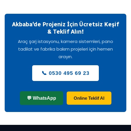
Akbaba'de Projeniz İçin Ücretsiz Keşif
& Teklif Alın!
Araç şarj istasyonu, kamera sistemleri, pano
tadilat ve fabrika bakım projeleri için hemen
arayın.
📞 0530 495 69 23
💬 WhatsApp
Online Teklif Al