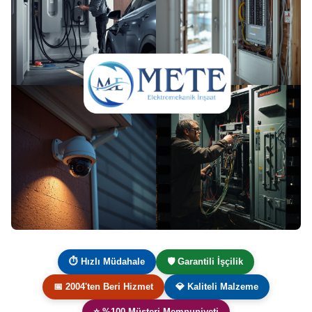
⏱ Hızlı Müdahale
🛡️ Garantili İşçilik
📅 2004'ten Beri Hizmet
💎 Kaliteli Malzeme
⭐ %100 Müşteri Memnuniyeti