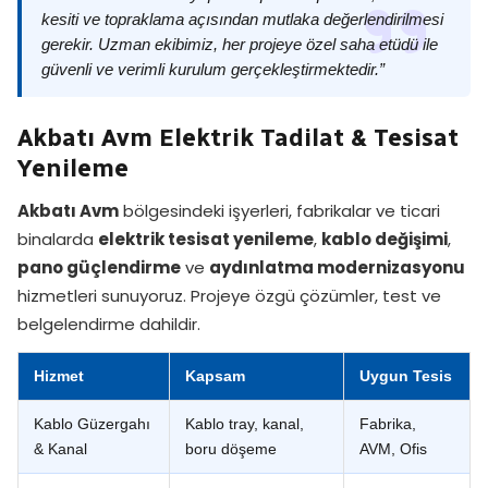
kesiti ve topraklama açısından mutlaka değerlendirilmesi
gerekir. Uzman ekibimiz, her projeye özel saha etüdü ile
güvenli ve verimli kurulum gerçekleştirmektedir.”
Akbatı Avm Elektrik Tadilat & Tesisat
Yenileme
Akbatı Avm
bölgesindeki işyerleri, fabrikalar ve ticari
binalarda
elektrik tesisat yenileme
,
kablo değişimi
,
pano güçlendirme
ve
aydınlatma modernizasyonu
hizmetleri sunuyoruz. Projeye özgü çözümler, test ve
belgelendirme dahildir.
Hizmet
Kapsam
Uygun Tesis
Kablo Güzergahı
Kablo tray, kanal,
Fabrika,
& Kanal
boru döşeme
AVM, Ofis