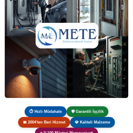
⏱ Hızlı Müdahale
🛡️ Garantili İşçilik
📅 2004'ten Beri Hizmet
💎 Kaliteli Malzeme
⭐ %100 Müşteri Memnuniyeti