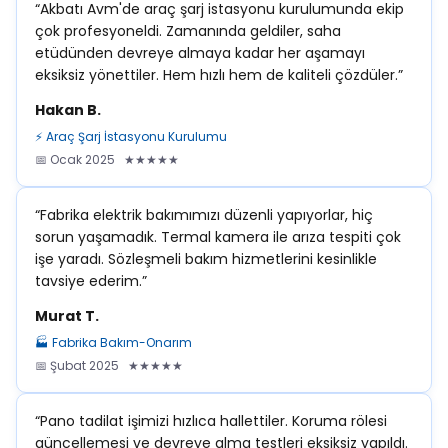
“Akbatı Avm'de araç şarj istasyonu kurulumunda ekip
çok profesyoneldi. Zamanında geldiler, saha
etüdünden devreye almaya kadar her aşamayı
eksiksiz yönettiler. Hem hızlı hem de kaliteli çözdüler.”
Hakan B.
⚡ Araç Şarj İstasyonu Kurulumu
📅 Ocak 2025 ★★★★★
“Fabrika elektrik bakımımızı düzenli yapıyorlar, hiç
sorun yaşamadık. Termal kamera ile arıza tespiti çok
işe yaradı. Sözleşmeli bakım hizmetlerini kesinlikle
tavsiye ederim.”
Murat T.
🏭 Fabrika Bakım-Onarım
📅 Şubat 2025 ★★★★★
“Pano tadilat işimizi hızlıca hallettiler. Koruma rölesi
güncellemesi ve devreye alma testleri eksiksiz yapıldı.