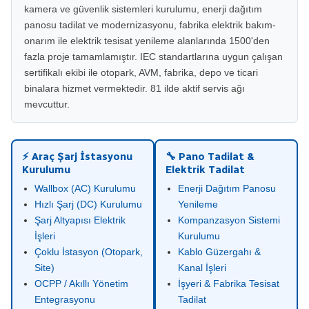
kamera ve güvenlik sistemleri kurulumu, enerji dağıtım
panosu tadilat ve modernizasyonu, fabrika elektrik bakım-
onarım ile elektrik tesisat yenileme alanlarında 1500'den
fazla proje tamamlamıştır. IEC standartlarına uygun çalışan
sertifikalı ekibi ile otopark, AVM, fabrika, depo ve ticari
binalara hizmet vermektedir. 81 ilde aktif servis ağı
mevcuttur.
⚡ Araç Şarj İstasyonu
🔧 Pano Tadilat &
Kurulumu
Elektrik Tadilat
Wallbox (AC) Kurulumu
Enerji Dağıtım Panosu
Hızlı Şarj (DC) Kurulumu
Yenileme
Şarj Altyapısı Elektrik
Kompanzasyon Sistemi
İşleri
Kurulumu
Çoklu İstasyon (Otopark,
Kablo Güzergahı &
Site)
Kanal İşleri
OCPP / Akıllı Yönetim
İşyeri & Fabrika Tesisat
Entegrasyonu
Tadilat