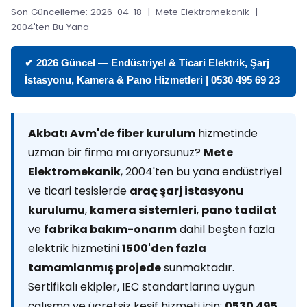
Son Güncelleme: 2026-04-18 | Mete Elektromekanik |
2004'ten Bu Yana
✔ 2026 Güncel — Endüstriyel & Ticari Elektrik, Şarj
İstasyonu, Kamera & Pano Hizmetleri | 0530 495 69 23
Akbatı Avm'de fiber kurulum
hizmetinde
uzman bir firma mı arıyorsunuz?
Mete
Elektromekanik
, 2004'ten bu yana endüstriyel
ve ticari tesislerde
araç şarj istasyonu
kurulumu
,
kamera sistemleri
,
pano tadilat
ve
fabrika bakım-onarım
dahil beşten fazla
elektrik hizmetini
1500'den fazla
tamamlanmış projede
sunmaktadır.
Sertifikalı ekipler, IEC standartlarına uygun
çalışma ve ücretsiz keşif hizmeti için:
0530 495