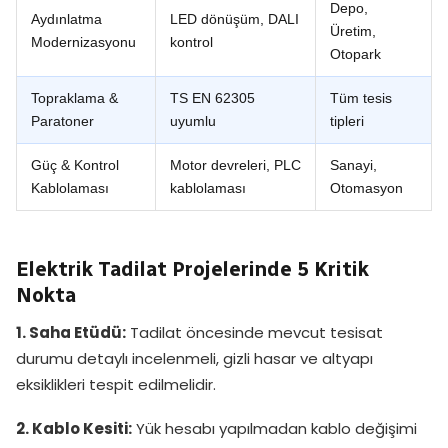
Depo,
Aydınlatma
LED dönüşüm, DALI
Üretim,
Modernizasyonu
kontrol
Otopark
Topraklama &
TS EN 62305
Tüm tesis
Paratoner
uyumlu
tipleri
Güç & Kontrol
Motor devreleri, PLC
Sanayi,
Kablolaması
kablolaması
Otomasyon
Elektrik Tadilat Projelerinde 5 Kritik
Nokta
1. Saha Etüdü:
Tadilat öncesinde mevcut tesisat
durumu detaylı incelenmeli, gizli hasar ve altyapı
eksiklikleri tespit edilmelidir.
2. Kablo Kesiti:
Yük hesabı yapılmadan kablo değişimi