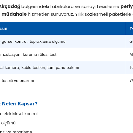
Akçadağ
bölgesindeki fabrikalara ve sanayi tesislerine
periy
l müdahale
hizmetleri sunuyoruz. Yıllık sözleşmeli paketlerle 
sam
Y
 görsel kontrol, topraklama ölçümü
G
r izolasyon, koruma rölesi testi
M
al kamera, kablo testleri, tam pano bakımı
T
 tespiti ve onarımı
7
 Neleri Kapsar?
 elektriksel kontrol
i ölçümü
piti ve raporlama