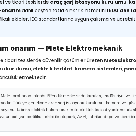
l ve ticari tesislerde
araç şarj istasyonu kurulumu
,
ka
m-onarım
dahil beşten fazla elektrik hizmetini
1500'den 
ikalı ekipler, IEC standartlarına uygun çalışma ve ücretsiz 
kım onarım — Mete Elektromekanik
e ticari tesislerde güvenilir çözümler üreten
Mete Elektr
onu kurulumu
,
elektrik tadilat
,
kamera sistemleri
,
pano
 öncülük etmektedir.
ete tarafından İstanbul/Pendik merkezinde kurulan, endüstriyel ve ticar
rmadır. Türkiye genelinde araç şarj istasyonu kurulumu, kamera ve güven
syonu, fabrika elektrik bakım-onarım ile elektrik tesisat yenileme alan
gun çalışan sertifikalı ekibi ile otopark, AVM, fabrika, depo ve ticari b