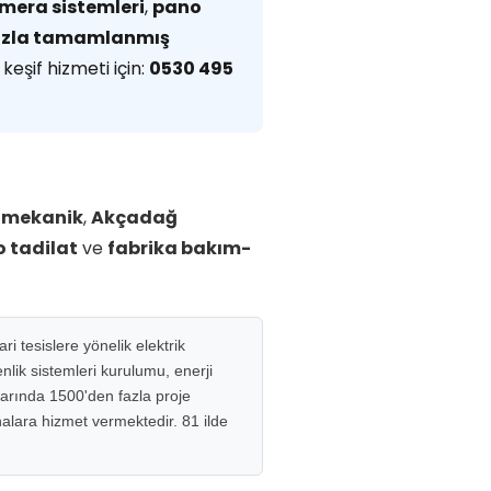
mera sistemleri
,
pano
fazla tamamlanmış
keşif hizmeti için:
0530 495
omekanik
,
Akçadağ
 tadilat
ve
fabrika bakım-
i tesislere yönelik elektrik
lik sistemleri kurulumu, enerji
larında 1500'den fazla proje
inalara hizmet vermektedir. 81 ilde