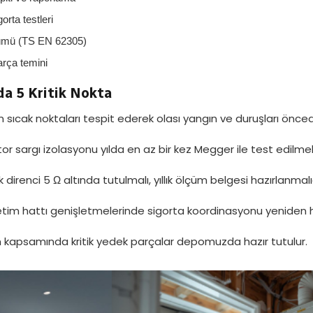
orta testleri
çümü (TS EN 62305)
arça temini
da 5 Kritik Nokta
ıcak noktaları tespit ederek olası yangın ve duruşları önced
 sargı izolasyonu yılda en az bir kez Megger ile test edilmeli
direnci 5 Ω altında tutulmalı, yıllık ölçüm belgesi hazırlanmalıd
tim hattı genişletmelerinde sigorta koordinasyonu yeniden 
 kapsamında kritik yedek parçalar depomuzda hazır tutulur.