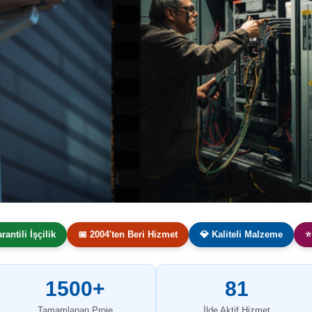
arantili İşçilik
📅 2004'ten Beri Hizmet
💎 Kaliteli Malzeme
⭐
1500+
81
Tamamlanan Proje
İlde Aktif Hizmet