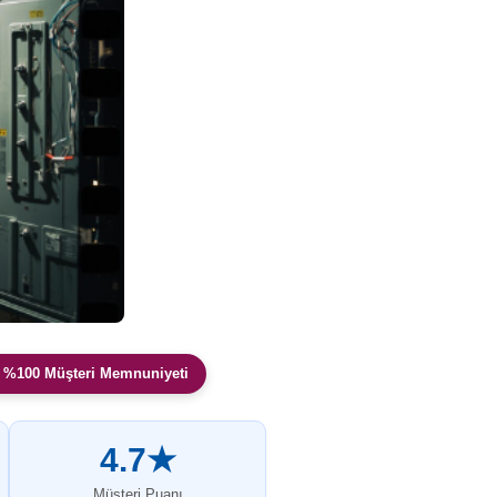
 %100 Müşteri Memnuniyeti
4.7★
Müşteri Puanı