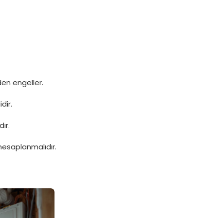
en engeller.
dir.
ır.
hesaplanmalıdır.