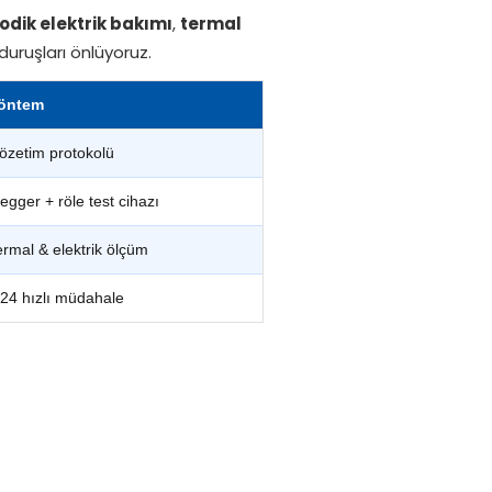
odik elektrik bakımı
,
termal
duruşları önlüyoruz.
öntem
özetim protokolü
egger + röle test cihazı
ermal & elektrik ölçüm
/24 hızlı müdahale