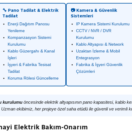
🔧 Pano Tadilat & Elektrik
📷 Kamera & Güvenlik
Tadilat
Sistemleri
Enerji Dağıtım Panosu
IP Kamera Sistemi Kurulumu
Yenileme
CCTV / NVR / DVR
Kompanzasyon Sistemi
Kurulumu
Kurulumu
Kablo Altyapısı & Network
Kablo Güzergahı & Kanal
Uzaktan İzleme & Mobil
İşleri
Entegrasyon
İşyeri & Fabrika Tesisat
Fabrika & İşyeri Güvenlik
Tadilat
Çözümleri
Koruma Rölesi Güncelleme
nu kurulumu
öncesinde elektrik altyapısının pano kapasitesi, kablo ke
. Uzman ekibimiz, her projeye özel saha etüdü ile güvenli ve verimli k
nayi Elektrik Bakım-Onarım