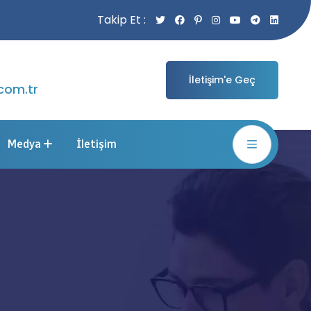
Takip Et :
İletişim'e Geç
com.tr
Medya
İletişim