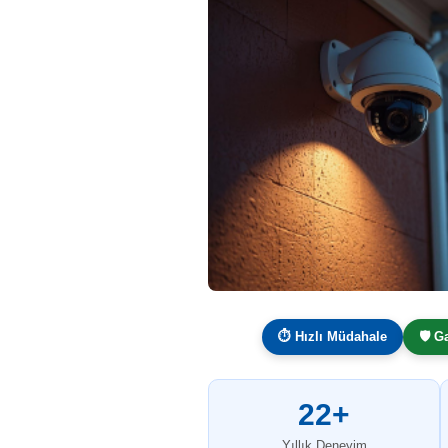
⏱ Hızlı Müdahale
🛡️ G
22+
Yıllık Deneyim