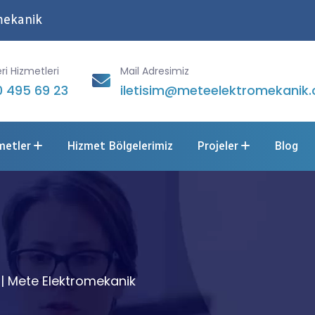
mekanik
ri Hizmetleri
Mail Adresimiz
 495 69 23
iletisim@meteelektromekanik.
metler
Hizmet Bölgelerimiz
Projeler
Blog
| Mete Elektromekanik