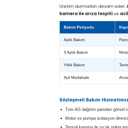
Üretim durmadan devam eder.
kamera ile arıza tespiti
ve
aci
Bakım Periyodu
Kap
Aylık Bakım
Pano
3 Aylık Bakım
Moto
Yıllık Bakım
Term
Acil Müdahale
Arıza
Sözleşmeli Bakım Hizmetimiz
Tüm AG dağıtım panoları görsel ve
Motor ve pompa izolasyon direnc
Termal kamera ile sıcak nokta tes