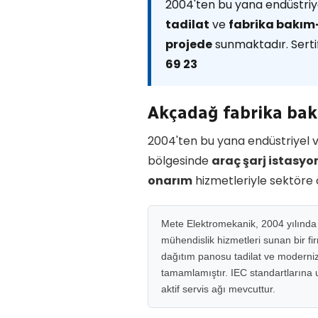
2004'ten bu yana endüstriye
tadilat
ve
fabrika bakı
projede
sunmaktadır. Sertif
69 23
Akçadağ fabrika ba
2004'ten bu yana endüstriyel v
bölgesinde
araç şarj istasy
onarım
hizmetleriyle sektöre
Mete Elektromekanik, 2004 yılında M
mühendislik hizmetleri sunan bir fi
dağıtım panosu tadilat ve moderniza
tamamlamıştır. IEC standartlarına uy
aktif servis ağı mevcuttur.