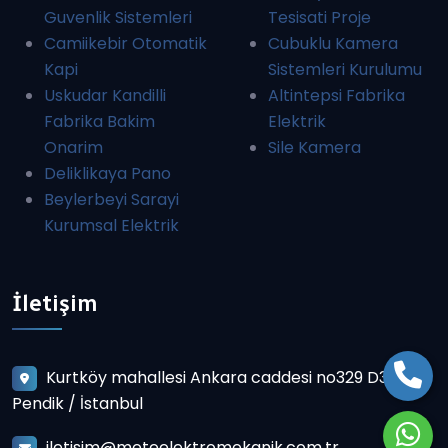
Guvenlik Sistemleri
Tesisati Proje
Camiikebir Otomatik
Cubuklu Kamera
Kapi
Sistemleri Kurulumu
Uskudar Kandilli
Altintepsi Fabrika
Fabrika Bakim
Elektrik
Onarim
Sile Kamera
Deliklikaya Pano
Beylerbeyi Sarayi
Kurumsal Elektrik
İletişim
Kurtköy mahallesi Ankara caddesi no329 D3
Pendik / İstanbul
iletisim@meteelektromekanik.com.tr