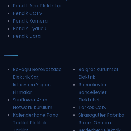
Pendik Açık Elektrikçi
Pendik CCTV
Pendik Kamera
Pendik Uyducu
Pendik Data
Beyoglu Bereketzade
Belgrat Kurumsal
Elektrik Sarj
Elektrik
Istasyonu Yapan
Bahcelievler
Firmalar
Bahcelievler
Sunflower Avm
Elektrikci
Network Kurulum
Terkos Cctv
Kalenderhane Pano
Sirasogutler Fabrika
Tadilat Elektrik
Bakim Onarim
Tadilat
Beylerbeyi Elektrik