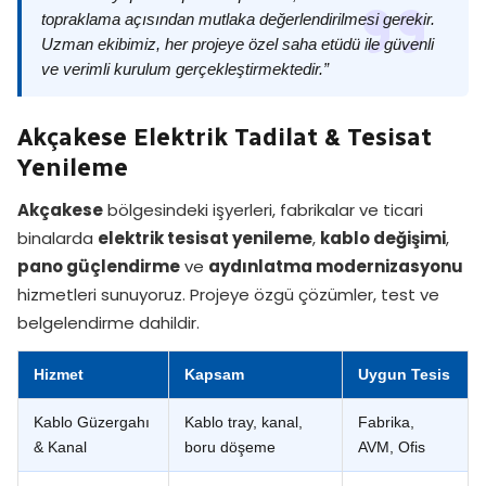
topraklama açısından mutlaka değerlendirilmesi gerekir.
Uzman ekibimiz, her projeye özel saha etüdü ile güvenli
ve verimli kurulum gerçekleştirmektedir.”
Akçakese Elektrik Tadilat & Tesisat
Yenileme
Akçakese
bölgesindeki işyerleri, fabrikalar ve ticari
binalarda
elektrik tesisat yenileme
,
kablo değişimi
,
pano güçlendirme
ve
aydınlatma modernizasyonu
hizmetleri sunuyoruz. Projeye özgü çözümler, test ve
belgelendirme dahildir.
Hizmet
Kapsam
Uygun Tesis
Kablo Güzergahı
Kablo tray, kanal,
Fabrika,
& Kanal
boru döşeme
AVM, Ofis