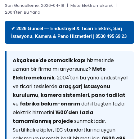
Son Güncelleme: 2026-04-18 | Mete Elektromekanik |
2004'ten Bu Yana
✔ 2026 Güncel — Endüstriyel & Ticari Elektrik, Şarj
İstasyonu, Kamera & Pano Hizmetleri | 0530 495 69 23
Akçakese'de otomatik kapı
hizmetinde
uzman bir firma mı arıyorsunuz?
Mete
Elektromekanik
, 2004'ten bu yana endüstriyel
ve ticari tesislerde
araç şarj istasyonu
kurulumu
,
kamera sistemleri
,
pano tadilat
ve
fabrika bakım-onarım
dahil beşten fazla
elektrik hizmetini
1500'den fazla
tamamlanmış projede
sunmaktadır.
Sertifikalı ekipler, IEC standartlarına uygun
çalışma ve ücretsiz keşif hizmeti için:
0530 495