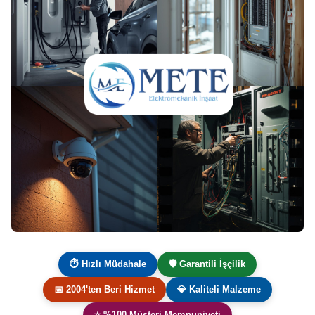
⏱ Hızlı Müdahale
🛡️ Garantili İşçilik
📅 2004'ten Beri Hizmet
💎 Kaliteli Malzeme
⭐ %100 Müşteri Memnuniyeti