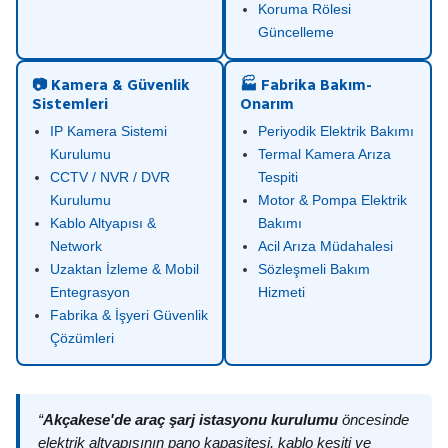
Koruma Rölesi
Güncelleme
📷 Kamera & Güvenlik
🏭 Fabrika Bakım-
Sistemleri
Onarım
IP Kamera Sistemi
Periyodik Elektrik Bakımı
Kurulumu
Termal Kamera Arıza
CCTV / NVR / DVR
Tespiti
Kurulumu
Motor & Pompa Elektrik
Kablo Altyapısı &
Bakımı
Network
Acil Arıza Müdahalesi
Uzaktan İzleme & Mobil
Sözleşmeli Bakım
Entegrasyon
Hizmeti
Fabrika & İşyeri Güvenlik
Çözümleri
“
Akçakese'de araç şarj istasyonu kurulumu
öncesinde
elektrik altyapısının pano kapasitesi, kablo kesiti ve