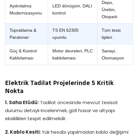
Depo,
Aydınlatma
LED dönüşüm, DALI
Üretim,
Modernizasyonu
kontrol
Otopark
Topraklama &
TS EN 62305
Tüm tesis
Paratoner
uyumlu
tipleri
Güç & Kontrol
Motor devreleri, PLC
Sanayi,
Kablolaması
kablolaması
Otomasyon
Elektrik Tadilat Projelerinde 5 Kritik
Nokta
1. Saha Etüdü:
Tadilat öncesinde mevcut tesisat
durumu detaylı incelenmeli, gizli hasar ve altyapı
eksiklikleri tespit edilmelidir.
2. Kablo Kesiti:
Yük hesabı yapılmadan kablo değişimi