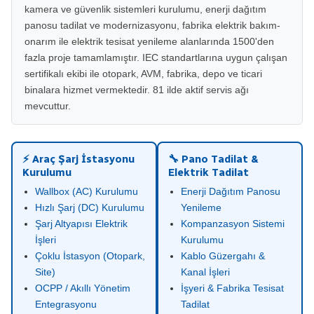
kamera ve güvenlik sistemleri kurulumu, enerji dağıtım
panosu tadilat ve modernizasyonu, fabrika elektrik bakım-
onarım ile elektrik tesisat yenileme alanlarında 1500'den
fazla proje tamamlamıştır. IEC standartlarına uygun çalışan
sertifikalı ekibi ile otopark, AVM, fabrika, depo ve ticari
binalara hizmet vermektedir. 81 ilde aktif servis ağı
mevcuttur.
⚡ Araç Şarj İstasyonu
🔧 Pano Tadilat &
Kurulumu
Elektrik Tadilat
Wallbox (AC) Kurulumu
Enerji Dağıtım Panosu
Hızlı Şarj (DC) Kurulumu
Yenileme
Şarj Altyapısı Elektrik
Kompanzasyon Sistemi
İşleri
Kurulumu
Çoklu İstasyon (Otopark,
Kablo Güzergahı &
Site)
Kanal İşleri
OCPP / Akıllı Yönetim
İşyeri & Fabrika Tesisat
Entegrasyonu
Tadilat