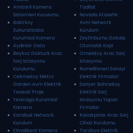
Ambarli Kamera
Tadilat
Sistemleri Kurulumu
Novada Atasehir
Bakirkoy
Avm Network
Zuhuratbaba
Kurulum
Kurumsal Kamera
Zeytinburnu Gokalp
Aydinlar Data
Otomatik Kapi
Beykoz Gokturk Arac
Ornekkoy Arac Sarj
Sarj Istasyonu
Istasyonu
Kurulumu
Rumelifeneri Sanayi
Cekmekoy Metro
Elektrik Firmalari
Garden Avm Elektrik
Sariyer Bahcekoy
Tesisati Proje
Elektrik Sarj
Yenicaga Kurumsal
Istasyonu Yapan
Kamera
Firmalar
Karabuk Network
Kavakpinar Arac Sarj
Kurulum
Cihaz Kurulumu
Elmalikent Kamera
Tarabya Elektrik