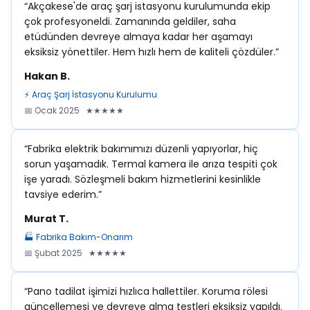
“Akçakese'de araç şarj istasyonu kurulumunda ekip
çok profesyoneldi. Zamanında geldiler, saha
etüdünden devreye almaya kadar her aşamayı
eksiksiz yönettiler. Hem hızlı hem de kaliteli çözdüler.”
Hakan B.
⚡ Araç Şarj İstasyonu Kurulumu
📅 Ocak 2025 ★★★★★
“Fabrika elektrik bakımımızı düzenli yapıyorlar, hiç
sorun yaşamadık. Termal kamera ile arıza tespiti çok
işe yaradı. Sözleşmeli bakım hizmetlerini kesinlikle
tavsiye ederim.”
Murat T.
🏭 Fabrika Bakım-Onarım
📅 Şubat 2025 ★★★★★
“Pano tadilat işimizi hızlıca hallettiler. Koruma rölesi
güncellemesi ve devreye alma testleri eksiksiz yapıldı.