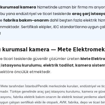
 kurumsal kamera
hizmetinde uzman bir firma mı arıyo
 bu yana endüstriyel ve ticari tesislerde
araç şarj istas
ve
fabrika bakım-onarım
dahil beşten fazla elektrik hiz
nmaktadır. Sertifikalı ekipler, IEC standartlarına uygun ça
3
 kurumsal kamera — Mete Elektromek
e ticari tesislerde güvenilir çözümler üreten
Mete Elektr
j istasyonu kurulumu
,
elektrik tadilat
,
kamera sistem
 sektöre öncülük etmektedir.
ete tarafından İstanbul/Pendik merkezinde kurulan, endüstriyel ve ticar
rmadır. Türkiye genelinde araç şarj istasyonu kurulumu, kamera ve güven
syonu, fabrika elektrik bakım-onarım ile elektrik tesisat yenileme alan
gun çalışan sertifikalı ekibi ile otopark, AVM, fabrika, depo ve ticari b