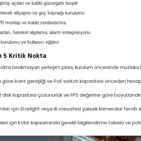
örüş açıları ve kablo güzergahı tespiti
etwork altyapısı ve güç kaynağı kurulumu
 montajı ve kablo sonlandırma
arları, hareket algılama, alarm entegrasyonu
urulumu ve kullanıcı eğitimi
 5 Kritik Nokta
okta bırakmayan yerleşim planı, kurulum öncesinde mutlaka h
göre bant genişliği ve PoE switch kapasitesi önceden hesap
R disk kapasitesi çözünürlük ve FPS değerine göre boyutlandırıl
mları için Starlight veya IR mesafesi yüksek kameralar tercih ed
ri için KVKK kapsamında gerekli bilgilendirme tabela ve politik