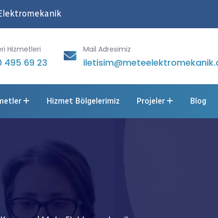
Elektromekanik
ri Hizmetleri
Mail Adresimiz
 495 69 23
iletisim@meteelektromekanik.
metler
Hizmet Bölgelerimiz
Projeler
Blog