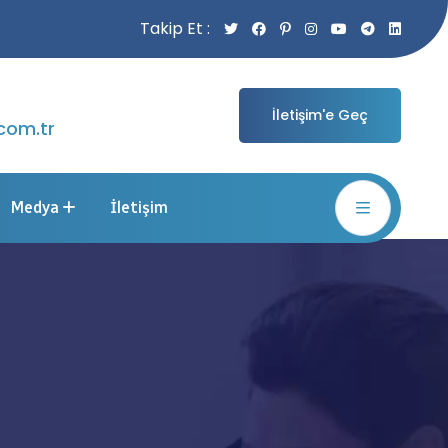
Takip Et :
İletişim'e Geç
com.tr
Medya
İletişim