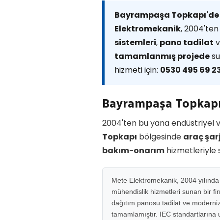
Bayrampaşa Topkapı'de
Elektromekanik
, 2004'ten
sistemleri
,
pano tadilat
tamamlanmış projede
su
hizmeti için:
0530 495 69 2
Bayrampaşa Topkapı
2004'ten bu yana endüstriyel v
Topkapı
bölgesinde
araç şar
bakım-onarım
hizmetleriyle
Mete Elektromekanik, 2004 yılında M
mühendislik hizmetleri sunan bir fi
dağıtım panosu tadilat ve moderniza
tamamlamıştır. IEC standartlarına uy