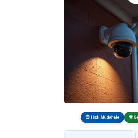
⏱ Hızlı Müdahale
🛡️ G