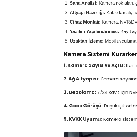
Saha Analizi:
Kamera noktaları, g
Altyapı Hazırlığı:
Kablo kanalı, n
Cihaz Montajı:
Kamera, NVR/DVR
Yazılım Yapılandırması:
Kayıt ay
Uzaktan İzleme:
Mobil uygulama k
Kamera Sistemi Kurarken
1. Kamera Sayısı ve Açısı:
Kör n
2. Ağ Altyapısı:
Kamera sayısına 
3. Depolama:
7/24 kayıt için NV
4. Gece Görüşü:
Düşük ışık orta
5. KVKK Uyumu:
Kamera sistemle