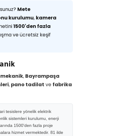
rsunuz?
Mete
yonu kurulumu
,
kamera
metini
1500'den fazla
lışma ve ücretsiz keşif
anik
omekanik
,
Bayrampaşa
leri
,
pano tadilat
ve
fabrika
i tesislere yönelik elektrik
lik sistemleri kurulumu, enerji
larında 1500'den fazla proje
inalara hizmet vermektedir. 81 ilde