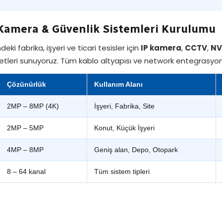
Kamera & Güvenlik Sistemleri Kurulumu
eki fabrika, işyeri ve ticari tesisler için
IP kamera
,
CCTV
,
NV
tleri sunuyoruz. Tüm kablo altyapısı ve network entegrasyonu
Çözünürlük
Kullanım Alanı
2MP – 8MP (4K)
İşyeri, Fabrika, Site
2MP – 5MP
Konut, Küçük İşyeri
4MP – 8MP
Geniş alan, Depo, Otopark
8 – 64 kanal
Tüm sistem tipleri