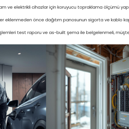
 ve elektrikli cihazlar için koruyucu topraklama ölçümü yapı
ler eklenmeden önce dağıtım panosunun sigorta ve kablo kapas
şlemleri test raporu ve as-built şema ile belgelenmeli, müşter