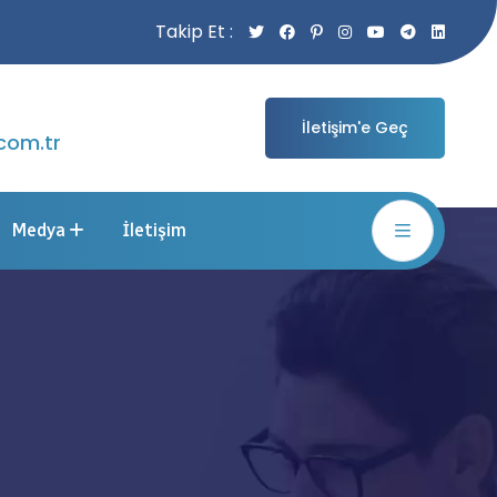
Takip Et :
İletişim'e Geç
com.tr
Medya
İletişim