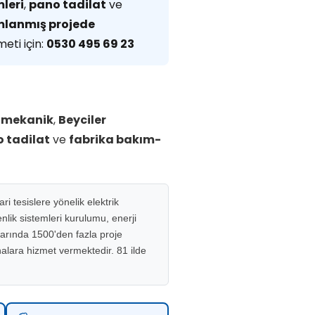
leri
,
pano tadilat
ve
mlanmış projede
eti için:
0530 495 69 23
omekanik
,
Beyciler
 tadilat
ve
fabrika bakım-
i tesislere yönelik elektrik
lik sistemleri kurulumu, enerji
larında 1500'den fazla proje
inalara hizmet vermektedir. 81 ilde