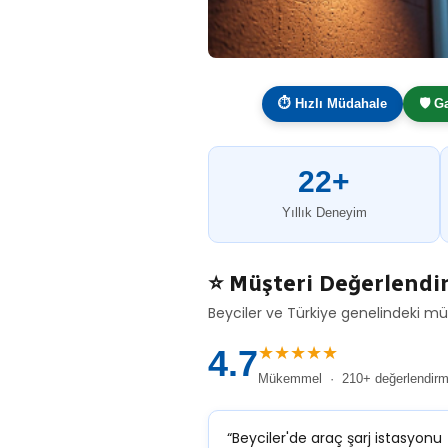
⏱ Hızlı Müdahale
🛡️ G
22+
Yıllık Deneyim
⭐ Müşteri Değerlendi
Beyciler ve Türkiye genelindeki mü
★★★★★
4.7
Mükemmel · 210+ değerlendir
“Beyciler'de araç şarj istasyonu