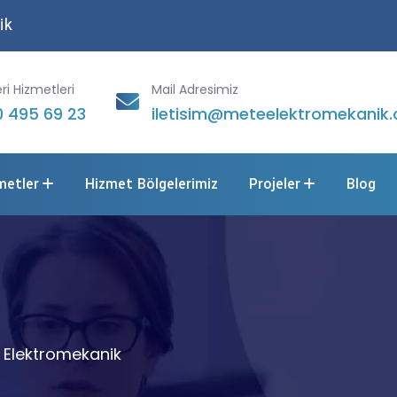
ik
ri Hizmetleri
Mail Adresimiz
 495 69 23
iletisim@meteelektromekanik.
metler
Hizmet Bölgelerimiz
Projeler
Blog
 Elektromekanik