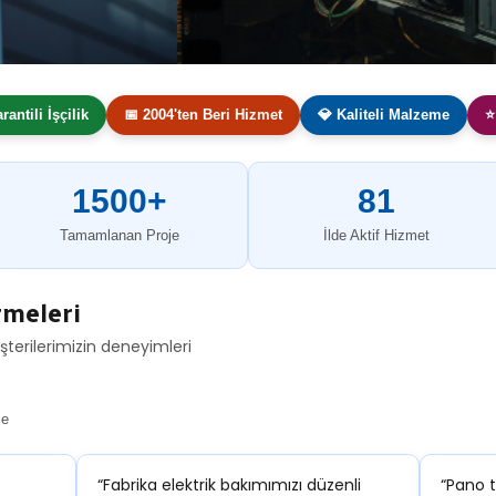
arantili İşçilik
📅 2004'ten Beri Hizmet
💎 Kaliteli Malzeme
⭐
1500+
81
Tamamlanan Proje
İlde Aktif Hizmet
rmeleri
şterilerimizin deneyimleri
me
“Fabrika elektrik bakımımızı düzenli
“Pano ta