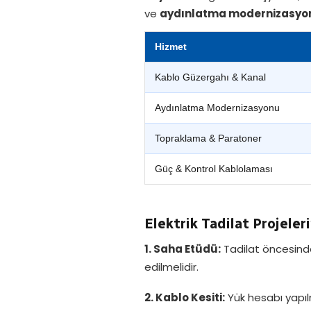
ve
aydınlatma modernizasyo
Hizmet
Kablo Güzergahı & Kanal
Aydınlatma Modernizasyonu
Topraklama & Paratoner
Güç & Kontrol Kablolaması
Elektrik Tadilat Projeler
1. Saha Etüdü:
Tadilat öncesinde 
edilmelidir.
2. Kablo Kesiti:
Yük hesabı yapılm