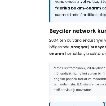
yana endüstriyel ve ticari t
fabrika bakım-onarım
da
sunmaktadır. Sertifikalı eki
Beyciler network k
2004'ten bu yana endüstriyel v
bölgesinde
araç şarj istasy
onarım
hizmetleriyle sektöre
Mete Elektromekanik, 2004 yılında M
mühendislik hizmetleri sunan bir fi
dağıtım panosu tadilat ve moderniza
tamamlamıştır. IEC standartlarına uy
aktif servis ağı mevcuttur.