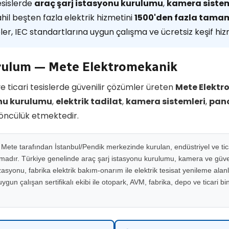
esislerde
araç şarj istasyonu kurulumu
,
kamera sistem
hil beşten fazla elektrik hizmetini
1500'den fazla tama
pler, IEC standartlarına uygun çalışma ve ücretsiz keşif hizm
urulum — Mete Elektromekanik
e ticari tesislerde güvenilir çözümler üreten
Mete Elektr
onu kurulumu
,
elektrik tadilat
,
kamera sistemleri
,
pano
 öncülük etmektedir.
ete tarafından İstanbul/Pendik merkezinde kurulan, endüstriyel ve ticar
rmadır. Türkiye genelinde araç şarj istasyonu kurulumu, kamera ve güven
syonu, fabrika elektrik bakım-onarım ile elektrik tesisat yenileme alan
gun çalışan sertifikalı ekibi ile otopark, AVM, fabrika, depo ve ticari b