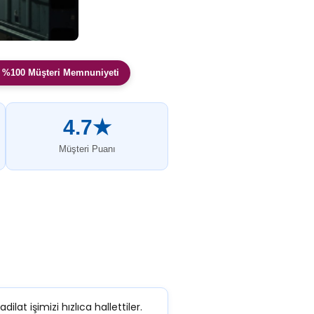
 %100 Müşteri Memnuniyeti
4.7★
Müşteri Puanı
dilat işimizi hızlıca hallettiler.