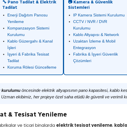
🔧 Pano Tadilat & Elektrik
📷 Kamera & Güvenlik
Tadilat
Sistemleri
Enerji Dağıtım Panosu
IP Kamera Sistemi Kurulumu
Yenileme
CCTV / NVR / DVR
Kompanzasyon Sistemi
Kurulumu
Kurulumu
Kablo Altyapısı & Network
Kablo Güzergahı & Kanal
Uzaktan İzleme & Mobil
İşleri
Entegrasyon
İşyeri & Fabrika Tesisat
Fabrika & İşyeri Güvenlik
Tadilat
Çözümleri
Koruma Rölesi Güncelleme
nu kurulumu
öncesinde elektrik altyapısının pano kapasitesi, kablo ke
. Uzman ekibimiz, her projeye özel saha etüdü ile güvenli ve verimli k
lat & Tesisat Yenileme
abrikalar ve ticari binalarda
elektrik tesisat yenileme
,
kablo