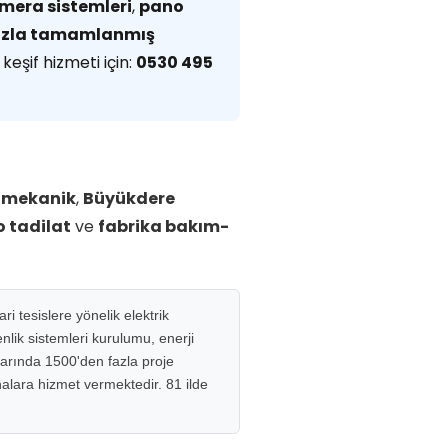
mera sistemleri
,
pano
fazla tamamlanmış
keşif hizmeti için:
0530 495
omekanik
,
Büyükdere
 tadilat
ve
fabrika bakım-
i tesislere yönelik elektrik
lik sistemleri kurulumu, enerji
larında 1500'den fazla proje
inalara hizmet vermektedir. 81 ilde