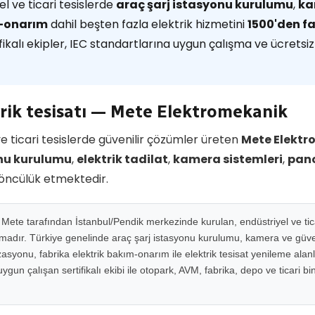
l ve ticari tesislerde
araç şarj istasyonu kurulumu
,
ka
m-onarım
dahil beşten fazla elektrik hizmetini
1500'den 
ikalı ekipler, IEC standartlarına uygun çalışma ve ücretsiz 
trik tesisatı — Mete Elektromekanik
e ticari tesislerde güvenilir çözümler üreten
Mete Elektr
onu kurulumu
,
elektrik tadilat
,
kamera sistemleri
,
pano
 öncülük etmektedir.
ete tarafından İstanbul/Pendik merkezinde kurulan, endüstriyel ve ticar
rmadır. Türkiye genelinde araç şarj istasyonu kurulumu, kamera ve güven
syonu, fabrika elektrik bakım-onarım ile elektrik tesisat yenileme alan
gun çalışan sertifikalı ekibi ile otopark, AVM, fabrika, depo ve ticari b