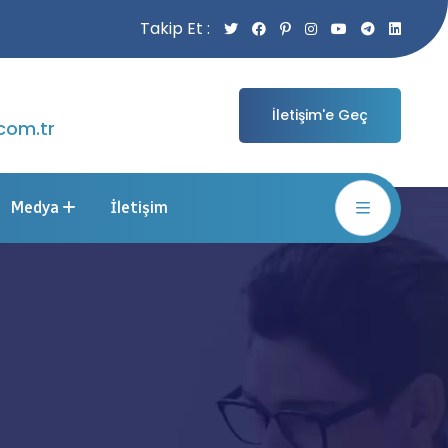
Takip Et :
İletişim'e Geç
com.tr
Medya
İletişim