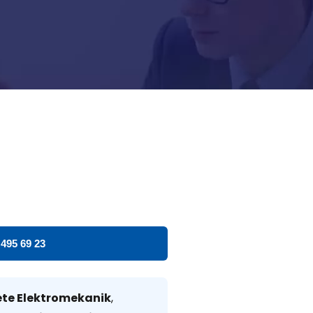
 495 69 23
te Elektromekanik
,