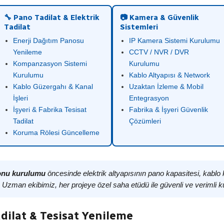
🔧 Pano Tadilat & Elektrik
📷 Kamera & Güvenlik
Tadilat
Sistemleri
Enerji Dağıtım Panosu
IP Kamera Sistemi Kurulumu
Yenileme
CCTV / NVR / DVR
Kompanzasyon Sistemi
Kurulumu
Kurulumu
Kablo Altyapısı & Network
Kablo Güzergahı & Kanal
Uzaktan İzleme & Mobil
İşleri
Entegrasyon
İşyeri & Fabrika Tesisat
Fabrika & İşyeri Güvenlik
Tadilat
Çözümleri
Koruma Rölesi Güncelleme
yonu kurulumu
öncesinde elektrik altyapısının pano kapasitesi, kablo
. Uzman ekibimiz, her projeye özel saha etüdü ile güvenli ve verimli k
dilat & Tesisat Yenileme