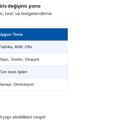
blo değişimi
,
pano
r, test ve belgelendirme
Uygun Tesis
Fabrika, AVM, Ofis
Depo, Üretim, Otopark
Tüm tesis tipleri
Sanayi, Otomasyon
apı eksiklikleri tespit