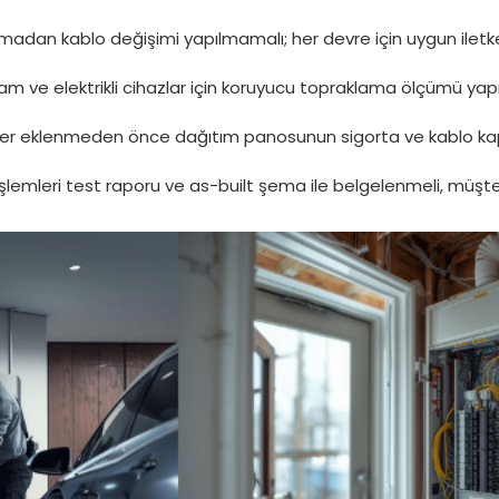
adan kablo değişimi yapılmamalı; her devre için uygun iletken 
 ve elektrikli cihazlar için koruyucu topraklama ölçümü yapı
ler eklenmeden önce dağıtım panosunun sigorta ve kablo kapas
şlemleri test raporu ve as-built şema ile belgelenmeli, müşter