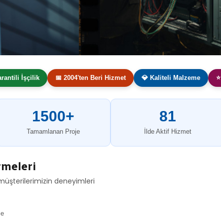
arantili İşçilik
📅 2004'ten Beri Hizmet
💎 Kaliteli Malzeme
⭐
1500+
81
Tamamlanan Proje
İlde Aktif Hizmet
rmeleri
müşterilerimizin deneyimleri
me