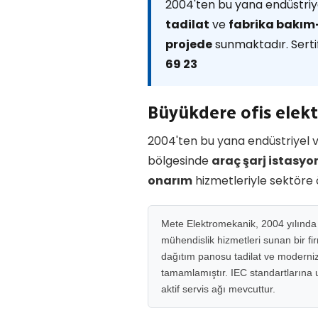
2004'ten bu yana endüstriye
tadilat
ve
fabrika bakı
projede
sunmaktadır. Sertif
69 23
Büyükdere ofis elek
2004'ten bu yana endüstriyel v
bölgesinde
araç şarj istasy
onarım
hizmetleriyle sektöre
Mete Elektromekanik, 2004 yılında M
mühendislik hizmetleri sunan bir fi
dağıtım panosu tadilat ve moderniza
tamamlamıştır. IEC standartlarına uy
aktif servis ağı mevcuttur.