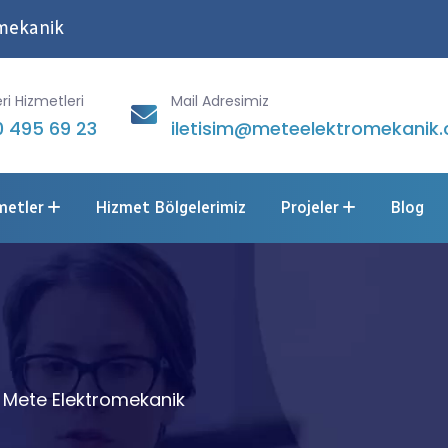
omekanik
ri Hizmetleri
Mail Adresimiz
 495 69 23
iletisim@meteelektromekanik.
metler
Hizmet Bölgelerimiz
Projeler
Blog
 | Mete Elektromekanik