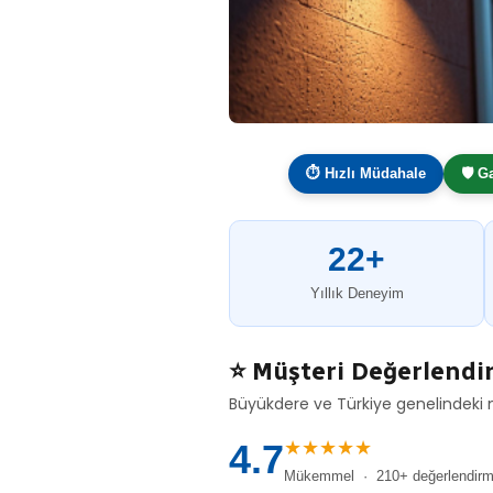
⏱ Hızlı Müdahale
🛡️ G
22+
Yıllık Deneyim
⭐ Müşteri Değerlendi
Büyükdere ve Türkiye genelindeki 
★★★★★
4.7
Mükemmel · 210+ değerlendir