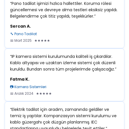
“Pano tadilat işimizi hızlıca hallettiler. Koruma rölesi
güncellemesi ve devreye alma testleri eksiksiz yapıldı.
Belgelendirme çok titiz yapıldı, teşekkürler.”
Sercan A.
🔧 Pano Tadilat
📅 Mart 2025 ★★★★★
“IP kamera sistemi kurulumunda kaliteli iş çıkardılar.
Kablo altyapısı ve uzaktan izleme sistemi çok düzenli
kuruldu. Bundan sonra tüm projelerimde çalışacağız.”
Fatma K.
📷 Kamera Sistemleri
📅 Aralık 2024 ★★★★★
“Elektrik tadilat için aradım, zamanında geldiler ve
temiz iş yaptılar. Kompanzasyon sistemi kurulumu ve
kablo güzergahı çok düzgün planlanmış. IEC
standartlarına uygunluğu belgelerle teyit ettiler.”