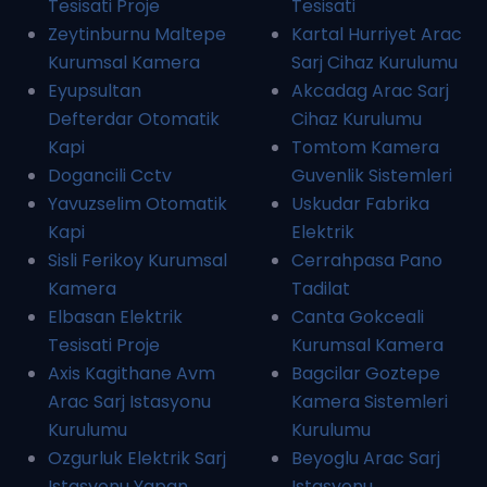
Tesisati Proje
Tesisati
Zeytinburnu Maltepe
Kartal Hurriyet Arac
Kurumsal Kamera
Sarj Cihaz Kurulumu
Eyupsultan
Akcadag Arac Sarj
Defterdar Otomatik
Cihaz Kurulumu
Kapi
Tomtom Kamera
Dogancili Cctv
Guvenlik Sistemleri
Yavuzselim Otomatik
Uskudar Fabrika
Kapi
Elektrik
Sisli Ferikoy Kurumsal
Cerrahpasa Pano
Kamera
Tadilat
Elbasan Elektrik
Canta Gokceali
Tesisati Proje
Kurumsal Kamera
Axis Kagithane Avm
Bagcilar Goztepe
Arac Sarj Istasyonu
Kamera Sistemleri
Kurulumu
Kurulumu
Ozgurluk Elektrik Sarj
Beyoglu Arac Sarj
Istasyonu Yapan
Istasyonu