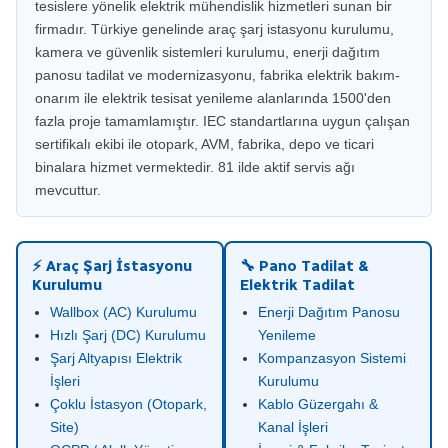
tesislere yönelik elektrik mühendislik hizmetleri sunan bir
firmadır. Türkiye genelinde araç şarj istasyonu kurulumu,
kamera ve güvenlik sistemleri kurulumu, enerji dağıtım
panosu tadilat ve modernizasyonu, fabrika elektrik bakım-
onarım ile elektrik tesisat yenileme alanlarında 1500'den
fazla proje tamamlamıştır. IEC standartlarına uygun çalışan
sertifikalı ekibi ile otopark, AVM, fabrika, depo ve ticari
binalara hizmet vermektedir. 81 ilde aktif servis ağı
mevcuttur.
⚡ Araç Şarj İstasyonu
🔧 Pano Tadilat &
Kurulumu
Elektrik Tadilat
Wallbox (AC) Kurulumu
Enerji Dağıtım Panosu
Hızlı Şarj (DC) Kurulumu
Yenileme
Şarj Altyapısı Elektrik
Kompanzasyon Sistemi
İşleri
Kurulumu
Çoklu İstasyon (Otopark,
Kablo Güzergahı &
Site)
Kanal İşleri