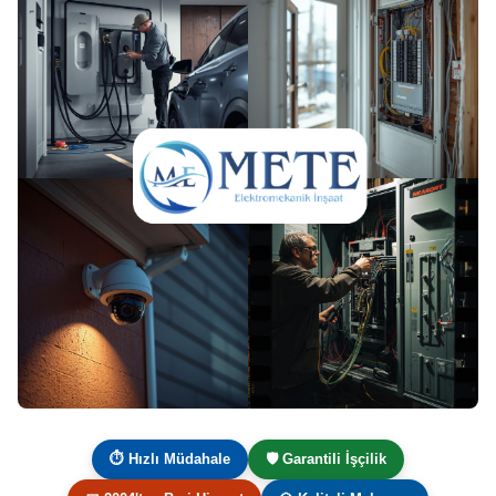
⏱ Hızlı Müdahale
🛡️ Garantili İşçilik