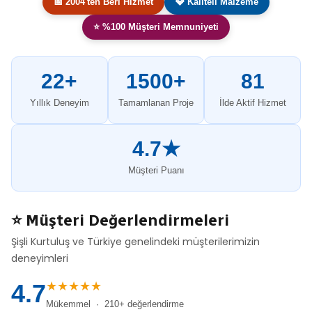
📅 2004'ten Beri Hizmet
💎 Kaliteli Malzeme
⭐ %100 Müşteri Memnuniyeti
22+
1500+
81
Yıllık Deneyim
Tamamlanan Proje
İlde Aktif Hizmet
4.7★
Müşteri Puanı
⭐ Müşteri Değerlendirmeleri
Şişli Kurtuluş ve Türkiye genelindeki müşterilerimizin
deneyimleri
★★★★★
4.7
Mükemmel · 210+ değerlendirme