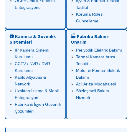
OCPP / Akıllı Yönetim
İşyeri & Fabrika Tesisat
Entegrasyonu
Tadilat
Koruma Rölesi
Güncelleme
📷 Kamera & Güvenlik
🏭 Fabrika Bakım-
Sistemleri
Onarım
IP Kamera Sistemi
Periyodik Elektrik Bakımı
Kurulumu
Termal Kamera Arıza
CCTV / NVR / DVR
Tespiti
Kurulumu
Motor & Pompa Elektrik
Kablo Altyapısı &
Bakımı
Network
Acil Arıza Müdahalesi
Uzaktan İzleme & Mobil
Sözleşmeli Bakım
Entegrasyon
Hizmeti
Fabrika & İşyeri Güvenlik
Çözümleri