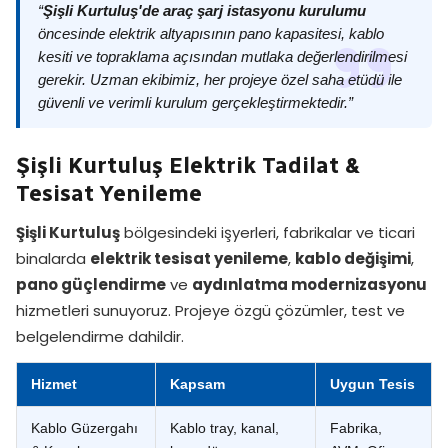
“
Şişli Kurtuluş'de araç şarj istasyonu kurulumu
öncesinde elektrik altyapısının pano kapasitesi, kablo
kesiti ve topraklama açısından mutlaka değerlendirilmesi
gerekir. Uzman ekibimiz, her projeye özel saha etüdü ile
güvenli ve verimli kurulum gerçekleştirmektedir.”
Şişli Kurtuluş Elektrik Tadilat &
Tesisat Yenileme
Şişli Kurtuluş
bölgesindeki işyerleri, fabrikalar ve ticari
binalarda
elektrik tesisat yenileme
,
kablo değişimi
,
pano güçlendirme
ve
aydınlatma modernizasyonu
hizmetleri sunuyoruz. Projeye özgü çözümler, test ve
belgelendirme dahildir.
Hizmet
Kapsam
Uygun Tesis
Kablo Güzergahı
Kablo tray, kanal,
Fabrika,