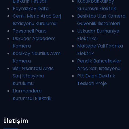
Elektrik Tesisati
Kucukbakkalkoy
Poyrazkoy Data
Kurumsal Elektrik
Cemil Meric Arac Sarj
Besiktas Ulus Kamera
Istasyonu Kurulumu
Guvenlik Sistemleri
Tavsancil Pano
Uskudar Burhaniye
Uskudar Acibadem
Elektrikci
Kamera
Maltepe Yali Fabrika
Kadikoy Nautilus Avm
Elektrik
Kamera
Pendik Bahcelievler
Sisli Nisantasi Arac
Arac Sarj Istasyonu
Sarj Istasyonu
Ptt Evleri Elektrik
Kurulumu
Tesisati Proje
Harmandere
Kurumsal Elektrik
İletişim