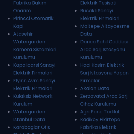
Fabrika Bakim
Elektrik Tesisati
Onarim
Bucakli Sanayi
Pirincci Otomatik
Elektrik Firmalari
Kapi
Maltepe Altaycesme
Atasehir
Data
Watergarden
Darica Sahil Caddesi
Kamera Sistemleri
Arac Sarj Istasyonu
Kurulumu
Kurulumu
Kapalicarsi Sanayi
Haci Kasim Elektrik
Elektrik Firmalari
Sarj Istasyonu Yapan
Flyinn Avm Sanayi
Firmalar
Elektrik Firmalari
Akalan Data
Kulaksiz Network
Zerzavatci Arac Sarj
Kurulum
Cihaz Kurulumu
Watergarden
Agri Pano Tadilat
Istanbul Data
Kadikoy Fikirtepe
Karabaglar Ofis
Fabrika Elektrik