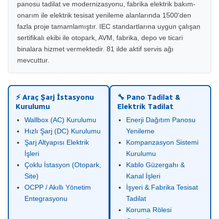
panosu tadilat ve modernizasyonu, fabrika elektrik bakım-
onarım ile elektrik tesisat yenileme alanlarında 1500'den
fazla proje tamamlamıştır. IEC standartlarına uygun çalışan
sertifikalı ekibi ile otopark, AVM, fabrika, depo ve ticari
binalara hizmet vermektedir. 81 ilde aktif servis ağı
mevcuttur.
⚡ Araç Şarj İstasyonu
🔧 Pano Tadilat &
Kurulumu
Elektrik Tadilat
Wallbox (AC) Kurulumu
Enerji Dağıtım Panosu
Hızlı Şarj (DC) Kurulumu
Yenileme
Şarj Altyapısı Elektrik
Kompanzasyon Sistemi
İşleri
Kurulumu
Çoklu İstasyon (Otopark,
Kablo Güzergahı &
Site)
Kanal İşleri
OCPP / Akıllı Yönetim
İşyeri & Fabrika Tesisat
Entegrasyonu
Tadilat
Koruma Rölesi