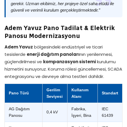
gerekir. Uzman ekibimiz, her projeye özel saha etüdü ile
güvenli ve verimli kurulum gerçekleştirmektedir.”
Adem Yavuz Pano Tadilat & Elektrik
Panosu Modernizasyonu
Adem Yavuz
bölgesindeki endüstriyel ve ticari
tesislerde
enerji dağıtım panoları
nın yenilenmesi,
güçlendirilmesi ve
kompanzasyon sistemi
kurulumu
hizmetini sunuyoruz. Koruma rölesi güncellemesi, SCADA
entegrasyonu ve devreye alma testleri dahildir.
Gerilim
Kullanım
Pano Türü
Standart
Seviyesi
Alanı
AG Dağıtım
Fabrika,
IEC
0,4 kV
Panosu
İşyeri, Bina
61439