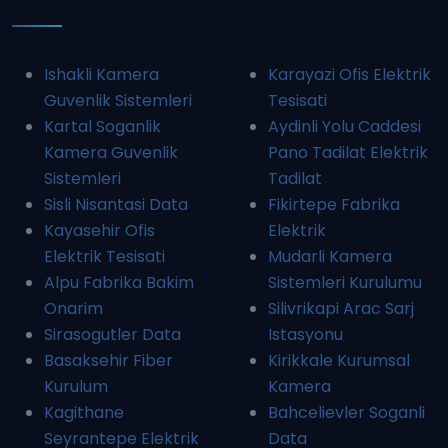
Ishakli Kamera
Karayazi Ofis Elektrik
Guvenlik Sistemleri
Tesisati
Kartal Soganlik
Aydinli Yolu Caddesi
Kamera Guvenlik
Pano Tadilat Elektrik
Sistemleri
Tadilat
Sisli Nisantasi Data
Fikirtepe Fabrika
Kayasehir Ofis
Elektrik
Elektrik Tesisati
Mudarli Kamera
Alpu Fabrika Bakim
Sistemleri Kurulumu
Onarim
Silivrikapi Arac Sarj
Sirasogutler Data
Istasyonu
Basaksehir Fiber
Kirikkale Kurumsal
Kurulum
Kamera
Kagithane
Bahcelievler Soganli
Seyrantepe Elektrik
Data