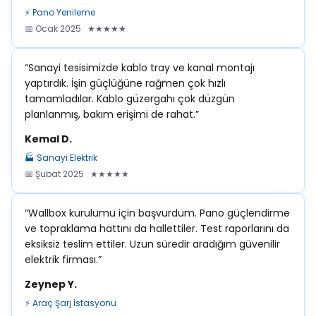
⚡ Pano Yenileme
📅 Ocak 2025 ★★★★★
“Sanayi tesisimizde kablo tray ve kanal montajı
yaptırdık. İşin güçlüğüne rağmen çok hızlı
tamamladılar. Kablo güzergahı çok düzgün
planlanmış, bakım erişimi de rahat.”
Kemal D.
🏭 Sanayi Elektrik
📅 Şubat 2025 ★★★★★
“Wallbox kurulumu için başvurdum. Pano güçlendirme
ve topraklama hattını da hallettiler. Test raporlarını da
eksiksiz teslim ettiler. Uzun süredir aradığım güvenilir
elektrik firması.”
Zeynep Y.
⚡ Araç Şarj İstasyonu