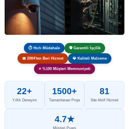
⏱ Hızlı Müdahale
🛡️ Garantili İşçilik
📅 2004'ten Beri Hizmet
💎 Kaliteli Malzeme
⭐ %100 Müşteri Memnuniyeti
22+
1500+
81
Yıllık Deneyim
Tamamlanan Proje
İlde Aktif Hizmet
4.7★
Müşteri Puanı