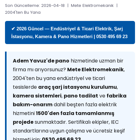
Son Güncelleme: 2026-04-18 | Mete Elektromekanik |
2004'ten Bu Yana
✔ 2026 Güncel — Endüstriyel & Ticari Elektrik, Şarj
İstasyonu, Kamera & Pano Hizmetleri | 0530 495 69 23
Adem Yavuz'de pano
hizmetinde uzman bir
firma mı arıyorsunuz?
Mete Elektromekanik
,
2004'ten bu yana endüstriyel ve ticari
tesislerde
araç şarj istasyonu kurulumu
,
kamera sistemleri
,
pano tadilat
ve
fabrika
bakım-onarım
dahil beşten fazla elektrik
hizmetini
1500'den fazla tamamlanmış
projede
sunmaktadır. Sertifikalı ekipler, IEC
standartlarına uygun çalışma ve ücretsiz keşif
hizmeti için:
0530 495 69 23