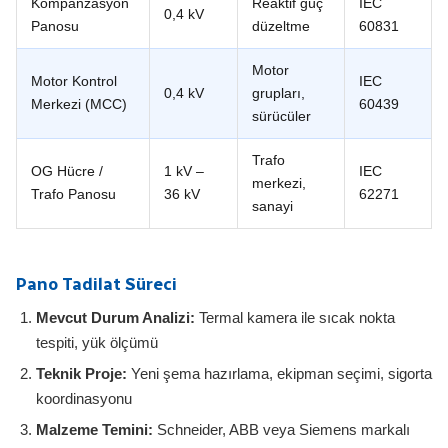
Kompanzasyon
Reaktif güç
IEC
0,4 kV
Panosu
düzeltme
60831
Motor
Motor Kontrol
IEC
0,4 kV
grupları,
Merkezi (MCC)
60439
sürücüler
Trafo
OG Hücre /
1 kV –
IEC
merkezi,
Trafo Panosu
36 kV
62271
sanayi
Pano Tadilat Süreci
Mevcut Durum Analizi:
Termal kamera ile sıcak nokta
tespiti, yük ölçümü
Teknik Proje:
Yeni şema hazırlama, ekipman seçimi, sigorta
koordinasyonu
Malzeme Temini:
Schneider, ABB veya Siemens markalı