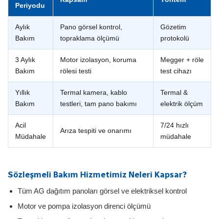
Periyodu
Aylık
Pano görsel kontrol,
Gözetim
Bakım
topraklama ölçümü
protokolü
3 Aylık
Motor izolasyon, koruma
Megger + röle
Bakım
rölesi testi
test cihazı
Yıllık
Termal kamera, kablo
Termal &
Bakım
testleri, tam pano bakımı
elektrik ölçüm
Acil
7/24 hızlı
Arıza tespiti ve onarımı
Müdahale
müdahale
Sözleşmeli Bakım Hizmetimiz Neleri Kapsar?
Tüm AG dağıtım panoları görsel ve elektriksel kontrol
Motor ve pompa izolasyon direnci ölçümü