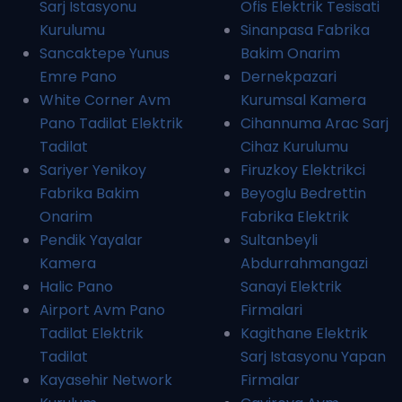
Sarj Istasyonu
Ofis Elektrik Tesisati
Kurulumu
Sinanpasa Fabrika
Sancaktepe Yunus
Bakim Onarim
Emre Pano
Dernekpazari
White Corner Avm
Kurumsal Kamera
Pano Tadilat Elektrik
Cihannuma Arac Sarj
Tadilat
Cihaz Kurulumu
Sariyer Yenikoy
Firuzkoy Elektrikci
Fabrika Bakim
Beyoglu Bedrettin
Onarim
Fabrika Elektrik
Pendik Yayalar
Sultanbeyli
Kamera
Abdurrahmangazi
Halic Pano
Sanayi Elektrik
Airport Avm Pano
Firmalari
Tadilat Elektrik
Kagithane Elektrik
Tadilat
Sarj Istasyonu Yapan
Kayasehir Network
Firmalar