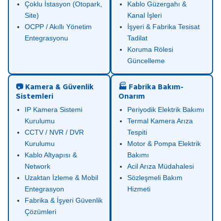
Çoklu İstasyon (Otopark,
Kablo Güzergahı &
Site)
Kanal İşleri
OCPP / Akıllı Yönetim
İşyeri & Fabrika Tesisat
Entegrasyonu
Tadilat
Koruma Rölesi
Güncelleme
📷 Kamera & Güvenlik
🏭 Fabrika Bakım-
Sistemleri
Onarım
IP Kamera Sistemi
Periyodik Elektrik Bakımı
Kurulumu
Termal Kamera Arıza
CCTV / NVR / DVR
Tespiti
Kurulumu
Motor & Pompa Elektrik
Kablo Altyapısı &
Bakımı
Network
Acil Arıza Müdahalesi
Uzaktan İzleme & Mobil
Sözleşmeli Bakım
Entegrasyon
Hizmeti
Fabrika & İşyeri Güvenlik
Çözümleri