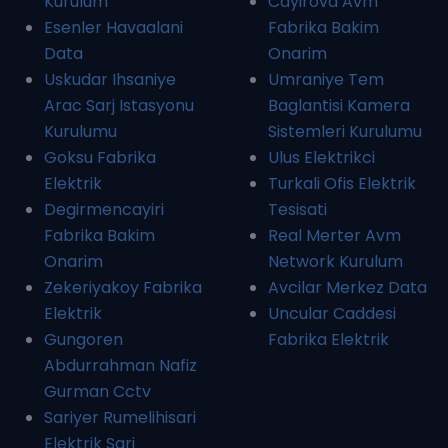
Kurulum
Cayirova Avm
Esenler Havaalani
Fabrika Bakim
Data
Onarim
Uskudar Ihsaniye
Umraniye Tem
Arac Sarj Istasyonu
Baglantisi Kamera
Kurulumu
Sistemleri Kurulumu
Goksu Fabrika
Ulus Elektrikci
Elektrik
Turkali Ofis Elektrik
Degirmencayiri
Tesisati
Fabrika Bakim
Real Merter Avm
Onarim
Network Kurulum
Zekeriyakoy Fabrika
Avcilar Merkez Data
Elektrik
Uncular Caddesi
Gungoren
Fabrika Elektrik
Abdurrahman Nafiz
Gurman Cctv
Sariyer Rumelihisari
Elektrik Sarj