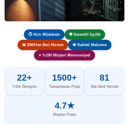
⏱ Hızlı Müdahale
🛡️ Garantili İşçilik
📅 2004'ten Beri Hizmet
💎 Kaliteli Malzeme
⭐ %100 Müşteri Memnuniyeti
22+
1500+
81
Yıllık Deneyim
Tamamlanan Proje
İlde Aktif Hizmet
4.7★
Müşteri Puanı