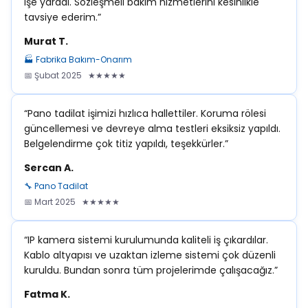
işe yaradı. Sözleşmeli bakım hizmetlerini kesinlikle
tavsiye ederim.”
Murat T.
🏭 Fabrika Bakım-Onarım
📅 Şubat 2025 ★★★★★
“Pano tadilat işimizi hızlıca hallettiler. Koruma rölesi
güncellemesi ve devreye alma testleri eksiksiz yapıldı.
Belgelendirme çok titiz yapıldı, teşekkürler.”
Sercan A.
🔧 Pano Tadilat
📅 Mart 2025 ★★★★★
“IP kamera sistemi kurulumunda kaliteli iş çıkardılar.
Kablo altyapısı ve uzaktan izleme sistemi çok düzenli
kuruldu. Bundan sonra tüm projelerimde çalışacağız.”
Fatma K.