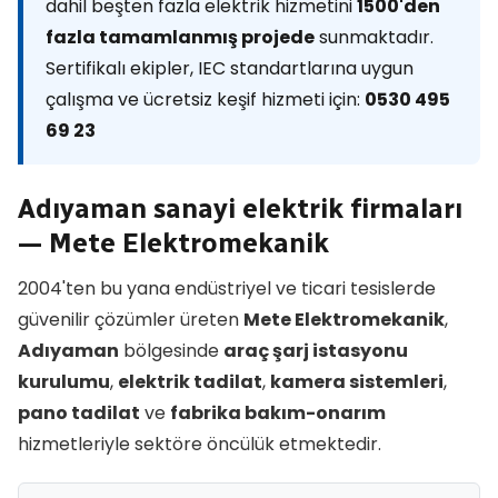
dahil beşten fazla elektrik hizmetini
1500'den
fazla tamamlanmış projede
sunmaktadır.
Sertifikalı ekipler, IEC standartlarına uygun
çalışma ve ücretsiz keşif hizmeti için:
0530 495
69 23
Adıyaman sanayi elektrik firmaları
— Mete Elektromekanik
2004'ten bu yana endüstriyel ve ticari tesislerde
güvenilir çözümler üreten
Mete Elektromekanik
,
Adıyaman
bölgesinde
araç şarj istasyonu
kurulumu
,
elektrik tadilat
,
kamera sistemleri
,
pano tadilat
ve
fabrika bakım-onarım
hizmetleriyle sektöre öncülük etmektedir.