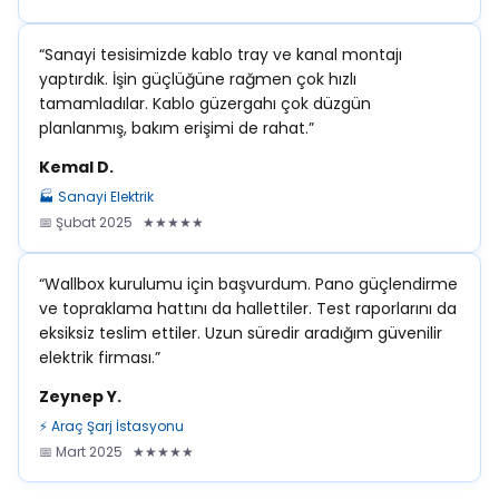
“Sanayi tesisimizde kablo tray ve kanal montajı
yaptırdık. İşin güçlüğüne rağmen çok hızlı
tamamladılar. Kablo güzergahı çok düzgün
planlanmış, bakım erişimi de rahat.”
Kemal D.
🏭 Sanayi Elektrik
📅 Şubat 2025 ★★★★★
“Wallbox kurulumu için başvurdum. Pano güçlendirme
ve topraklama hattını da hallettiler. Test raporlarını da
eksiksiz teslim ettiler. Uzun süredir aradığım güvenilir
elektrik firması.”
Zeynep Y.
⚡ Araç Şarj İstasyonu
📅 Mart 2025 ★★★★★