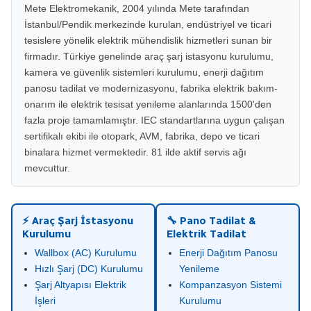
Mete Elektromekanik, 2004 yılında Mete tarafından
İstanbul/Pendik merkezinde kurulan, endüstriyel ve ticari
tesislere yönelik elektrik mühendislik hizmetleri sunan bir
firmadır. Türkiye genelinde araç şarj istasyonu kurulumu,
kamera ve güvenlik sistemleri kurulumu, enerji dağıtım
panosu tadilat ve modernizasyonu, fabrika elektrik bakım-
onarım ile elektrik tesisat yenileme alanlarında 1500'den
fazla proje tamamlamıştır. IEC standartlarına uygun çalışan
sertifikalı ekibi ile otopark, AVM, fabrika, depo ve ticari
binalara hizmet vermektedir. 81 ilde aktif servis ağı
mevcuttur.
⚡ Araç Şarj İstasyonu
🔧 Pano Tadilat &
Kurulumu
Elektrik Tadilat
Wallbox (AC) Kurulumu
Enerji Dağıtım Panosu
Hızlı Şarj (DC) Kurulumu
Yenileme
Şarj Altyapısı Elektrik
Kompanzasyon Sistemi
İşleri
Kurulumu