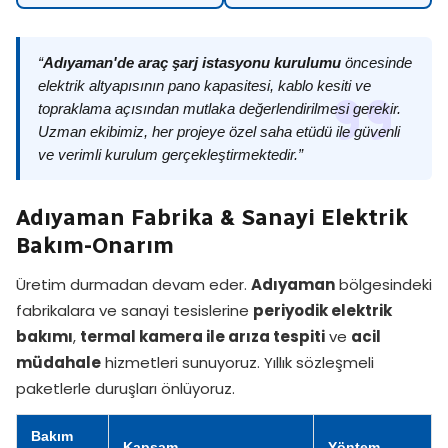
“
Adıyaman'de araç şarj istasyonu kurulumu
öncesinde
elektrik altyapısının pano kapasitesi, kablo kesiti ve
topraklama açısından mutlaka değerlendirilmesi gerekir.
Uzman ekibimiz, her projeye özel saha etüdü ile güvenli
ve verimli kurulum gerçekleştirmektedir.”
Adıyaman Fabrika & Sanayi Elektrik
Bakım-Onarım
Üretim durmadan devam eder.
Adıyaman
bölgesindeki
fabrikalara ve sanayi tesislerine
periyodik elektrik
bakımı
,
termal kamera ile arıza tespiti
ve
acil
müdahale
hizmetleri sunuyoruz. Yıllık sözleşmeli
paketlerle duruşları önlüyoruz.
Bakım
Kapsam
Yöntem