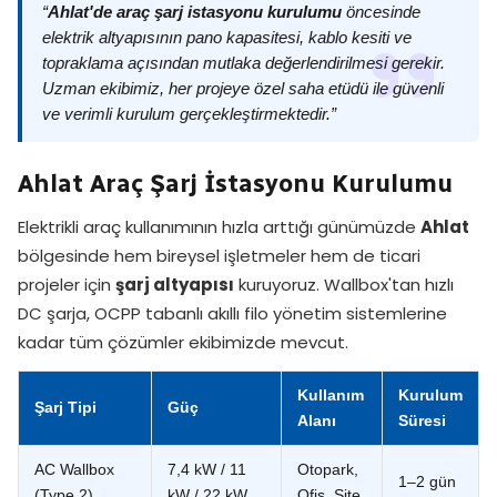
“
Ahlat'de araç şarj istasyonu kurulumu
öncesinde
elektrik altyapısının pano kapasitesi, kablo kesiti ve
topraklama açısından mutlaka değerlendirilmesi gerekir.
Uzman ekibimiz, her projeye özel saha etüdü ile güvenli
ve verimli kurulum gerçekleştirmektedir.”
Ahlat Araç Şarj İstasyonu Kurulumu
Elektrikli araç kullanımının hızla arttığı günümüzde
Ahlat
bölgesinde hem bireysel işletmeler hem de ticari
projeler için
şarj altyapısı
kuruyoruz. Wallbox'tan hızlı
DC şarja, OCPP tabanlı akıllı filo yönetim sistemlerine
kadar tüm çözümler ekibimizde mevcut.
Kullanım
Kurulum
Şarj Tipi
Güç
Alanı
Süresi
AC Wallbox
7,4 kW / 11
Otopark,
1–2 gün
(Type 2)
kW / 22 kW
Ofis, Site