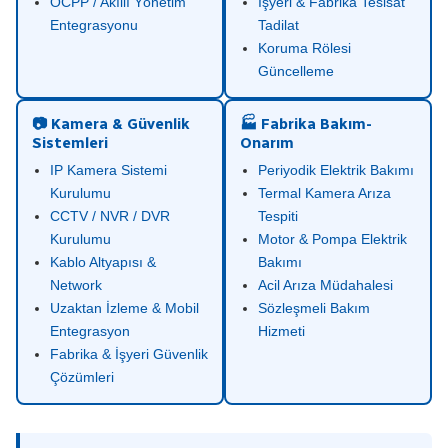
OCPP / Akıllı Yönetim
İşyeri & Fabrika Tesisat
Entegrasyonu
Tadilat
Koruma Rölesi
Güncelleme
📷 Kamera & Güvenlik
🏭 Fabrika Bakım-
Sistemleri
Onarım
IP Kamera Sistemi
Periyodik Elektrik Bakımı
Kurulumu
Termal Kamera Arıza
CCTV / NVR / DVR
Tespiti
Kurulumu
Motor & Pompa Elektrik
Kablo Altyapısı &
Bakımı
Network
Acil Arıza Müdahalesi
Uzaktan İzleme & Mobil
Sözleşmeli Bakım
Entegrasyon
Hizmeti
Fabrika & İşyeri Güvenlik
Çözümleri