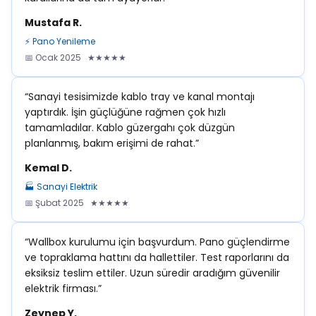
Mustafa R.
⚡ Pano Yenileme
📅 Ocak 2025 ★★★★★
“Sanayi tesisimizde kablo tray ve kanal montajı
yaptırdık. İşin güçlüğüne rağmen çok hızlı
tamamladılar. Kablo güzergahı çok düzgün
planlanmış, bakım erişimi de rahat.”
Kemal D.
🏭 Sanayi Elektrik
📅 Şubat 2025 ★★★★★
“Wallbox kurulumu için başvurdum. Pano güçlendirme
ve topraklama hattını da hallettiler. Test raporlarını da
eksiksiz teslim ettiler. Uzun süredir aradığım güvenilir
elektrik firması.”
Zeynep Y.