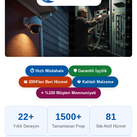
⏱ Hızlı Müdahale
🛡️ Garantili İşçilik
📅 2004'ten Beri Hizmet
💎 Kaliteli Malzeme
⭐ %100 Müşteri Memnuniyeti
22+
1500+
81
Yıllık Deneyim
Tamamlanan Proje
İlde Aktif Hizmet