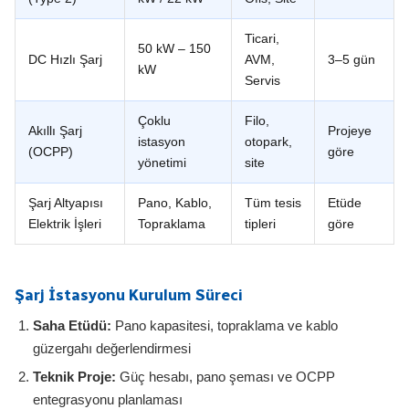
Ticari,
50 kW – 150
DC Hızlı Şarj
AVM,
3–5 gün
kW
Servis
Çoklu
Filo,
Akıllı Şarj
Projeye
istasyon
otopark,
(OCPP)
göre
yönetimi
site
Şarj Altyapısı
Pano, Kablo,
Tüm tesis
Etüde
Elektrik İşleri
Topraklama
tipleri
göre
Şarj İstasyonu Kurulum Süreci
Saha Etüdü:
Pano kapasitesi, topraklama ve kablo
güzergahı değerlendirmesi
Teknik Proje:
Güç hesabı, pano şeması ve OCPP
entegrasyonu planlaması