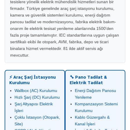
tesislere yönelik elektrik mühendislik hizmetleri sunan bir
firmadır. Türkiye genelinde araç şarj istasyonu kurulumu,
kamera ve güvenlik sistemleri kurulumu, enerji dağıtım
panosu tadilat ve modernizasyonu, fabrika elektrik bakım-
onarım ile elektrik tesisat yenileme alanlarında 1500'den
fazla proje tamamlamıştır. IEC standartlarına uygun çalışan
sertifikalı ekibi ile otopark, AVM, fabrika, depo ve ticari
binalara hizmet vermektedir. 81 ilde aktif servis ağı
mevcuttur.
⚡ Araç Şarj İstasyonu
🔧 Pano Tadilat &
Kurulumu
Elektrik Tadilat
Wallbox (AC) Kurulumu
Enerji Dağıtım Panosu
Hızlı Şarj (DC) Kurulumu
Yenileme
Şarj Altyapısı Elektrik
Kompanzasyon Sistemi
İşleri
Kurulumu
Çoklu İstasyon (Otopark,
Kablo Güzergahı &
Site)
Kanal İşleri