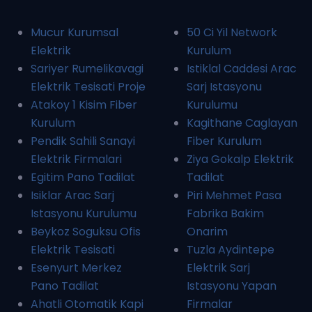
Mucur Kurumsal
50 Ci Yil Network
Elektrik
Kurulum
Sariyer Rumelikavagi
Istiklal Caddesi Arac
Elektrik Tesisati Proje
Sarj Istasyonu
Atakoy 1 Kisim Fiber
Kurulumu
Kurulum
Kagithane Caglayan
Pendik Sahili Sanayi
Fiber Kurulum
Elektrik Firmalari
Ziya Gokalp Elektrik
Egitim Pano Tadilat
Tadilat
Isiklar Arac Sarj
Piri Mehmet Pasa
Istasyonu Kurulumu
Fabrika Bakim
Beykoz Soguksu Ofis
Onarim
Elektrik Tesisati
Tuzla Aydintepe
Esenyurt Merkez
Elektrik Sarj
Pano Tadilat
Istasyonu Yapan
Ahatli Otomatik Kapi
Firmalar