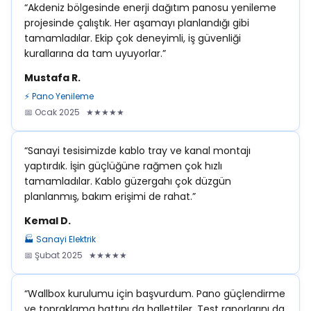
“Akdeniz bölgesinde enerji dağıtım panosu yenileme
projesinde çalıştık. Her aşamayı planlandığı gibi
tamamladılar. Ekip çok deneyimli, iş güvenliği
kurallarına da tam uyuyorlar.”
Mustafa R.
⚡ Pano Yenileme
📅 Ocak 2025 ★★★★★
“Sanayi tesisimizde kablo tray ve kanal montajı
yaptırdık. İşin güçlüğüne rağmen çok hızlı
tamamladılar. Kablo güzergahı çok düzgün
planlanmış, bakım erişimi de rahat.”
Kemal D.
🏭 Sanayi Elektrik
📅 Şubat 2025 ★★★★★
“Wallbox kurulumu için başvurdum. Pano güçlendirme
ve topraklama hattını da hallettiler. Test raporlarını da