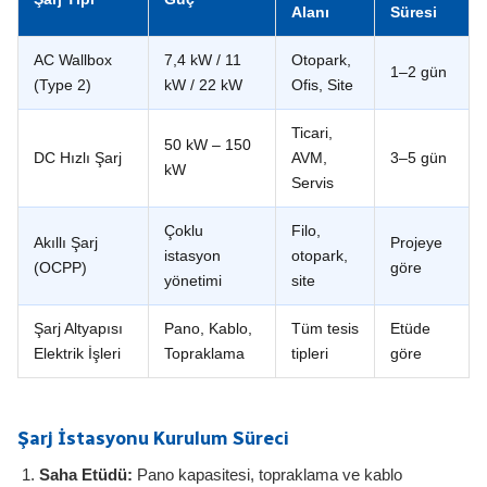
Alanı
Süresi
AC Wallbox
7,4 kW / 11
Otopark,
1–2 gün
(Type 2)
kW / 22 kW
Ofis, Site
Ticari,
50 kW – 150
DC Hızlı Şarj
AVM,
3–5 gün
kW
Servis
Çoklu
Filo,
Akıllı Şarj
Projeye
istasyon
otopark,
(OCPP)
göre
yönetimi
site
Şarj Altyapısı
Pano, Kablo,
Tüm tesis
Etüde
Elektrik İşleri
Topraklama
tipleri
göre
Şarj İstasyonu Kurulum Süreci
Saha Etüdü:
Pano kapasitesi, topraklama ve kablo