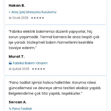
Hakan B.
⚡ Araç Şarj İstasyonu Kurulumu
📅 Ocak 2025 ★★★★★
“Fabrika elektrik bakımımızı düzenli yapıyorlar, hiç
sorun yaşamadık. Termal kamera ile arıza tespiti çok
işe yaradı. Sözleşmeli bakım hizmetlerini kesinlikle
tavsiye ederim.”
Murat T.
🏭 Fabrika Bakım-Onarım
📅 Şubat 2025 ★★★★★
“Pano tadilat işimizi hızlıca hallettiler. Koruma rölesi
güncellemesi ve devreye alma testleri eksiksiz yapıldı.
Belgelendirme çok titiz yapıldı, teşekkürler.”
Sercan A.
🔧 Pano Tadilat