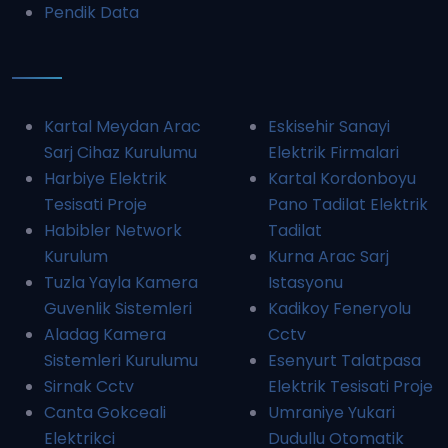
Pendik Data
Kartal Meydan Arac
Eskisehir Sanayi
Sarj Cihaz Kurulumu
Elektrik Firmalari
Harbiye Elektrik
Kartal Kordonboyu
Tesisati Proje
Pano Tadilat Elektrik
Habibler Network
Tadilat
Kurulum
Kurna Arac Sarj
Tuzla Yayla Kamera
Istasyonu
Guvenlik Sistemleri
Kadikoy Feneryolu
Aladag Kamera
Cctv
Sistemleri Kurulumu
Esenyurt Talatpasa
Sirnak Cctv
Elektrik Tesisati Proje
Canta Gokceali
Umraniye Yukari
Elektrikci
Dudullu Otomatik