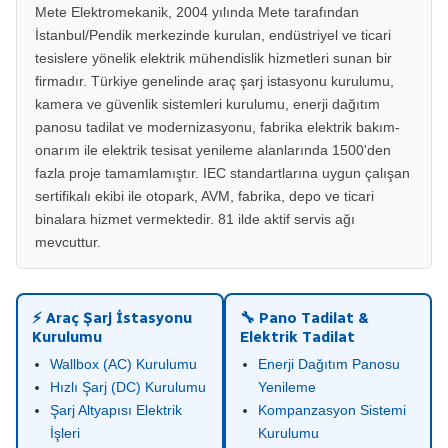
Mete Elektromekanik, 2004 yılında Mete tarafından
İstanbul/Pendik merkezinde kurulan, endüstriyel ve ticari
tesislere yönelik elektrik mühendislik hizmetleri sunan bir
firmadır. Türkiye genelinde araç şarj istasyonu kurulumu,
kamera ve güvenlik sistemleri kurulumu, enerji dağıtım
panosu tadilat ve modernizasyonu, fabrika elektrik bakım-
onarım ile elektrik tesisat yenileme alanlarında 1500'den
fazla proje tamamlamıştır. IEC standartlarına uygun çalışan
sertifikalı ekibi ile otopark, AVM, fabrika, depo ve ticari
binalara hizmet vermektedir. 81 ilde aktif servis ağı
mevcuttur.
⚡ Araç Şarj İstasyonu
🔧 Pano Tadilat &
Kurulumu
Elektrik Tadilat
Wallbox (AC) Kurulumu
Enerji Dağıtım Panosu
Hızlı Şarj (DC) Kurulumu
Yenileme
Şarj Altyapısı Elektrik
Kompanzasyon Sistemi
İşleri
Kurulumu