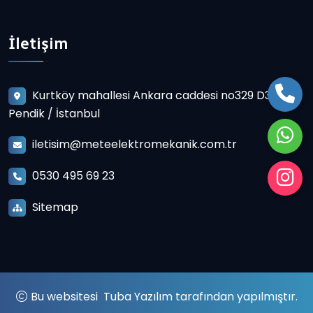
İletişim
Kurtköy mahallesi Ankara caddesi no329 D3
Pendik / İstanbul
iletisim@meteelektromekanik.com.tr
0530 495 69 23
Sitemap
Bu websitesi
Tuba Yazılım
tarafından yapılmıştır.