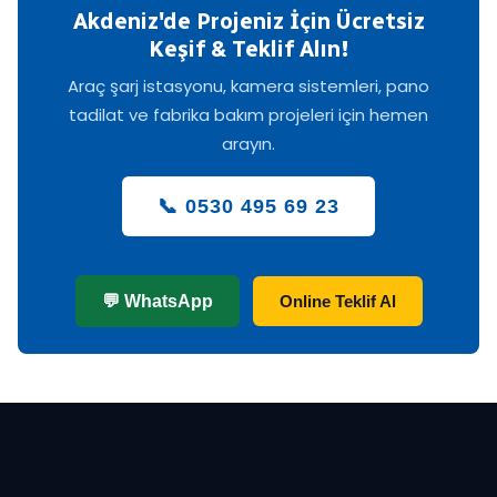
Akdeniz'de Projeniz İçin Ücretsiz
Keşif & Teklif Alın!
Araç şarj istasyonu, kamera sistemleri, pano
tadilat ve fabrika bakım projeleri için hemen
arayın.
📞 0530 495 69 23
💬 WhatsApp
Online Teklif Al