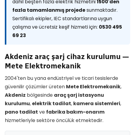
dahil beşten fazla elektrik hizmetini
1500'den
fazla tamamlanmış projede
sunmaktadır.
Sertifikalı ekipler, IEC standartlarına uygun
çalışma ve ücretsiz keşif hizmeti için:
0530 495
69 23
Akdeniz araç şarj cihaz kurulumu —
Mete Elektromekanik
2004'ten bu yana endüstriyel ve ticari tesislerde
güvenilir çözümler üreten
Mete Elektromekanik
,
Akdeniz
bölgesinde
araç şarj istasyonu
kurulumu
,
elektrik tadilat
,
kamera sistemleri
,
pano tadilat
ve
fabrika bakım-onarım
hizmetleriyle sektöre öncülük etmektedir.