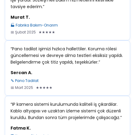
işe yaradı. Sözleşmeli bakım hizmetlerini kesinlikle
tavsiye ederim.”
Murat T.
🏭 Fabrika Bakım-Onarım
📅 Şubat 2025 ★★★★★
“Pano tadilat işimizi hızlıca hallettiler. Koruma rölesi
güncellemesi ve devreye alma testleri eksiksiz yapıldı.
Belgelendirme çok titiz yapıldı, teşekkürler.”
Sercan A.
🔧 Pano Tadilat
📅 Mart 2025 ★★★★★
“IP kamera sistemi kurulumunda kaliteli iş çıkardılar.
Kablo altyapısı ve uzaktan izleme sistemi çok düzenli
kuruldu. Bundan sonra tüm projelerimde çalışacağız.”
Fatma K.