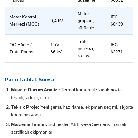
Panosu
düzeltme
60831
Motor
Motor Kontrol
IEC
0,4 kV
grupları,
Merkezi (MCC)
60439
sürücüler
Trafo
OG Hücre /
1 kV –
IEC
merkezi,
Trafo Panosu
36 kV
62271
sanayi
Pano Tadilat Süreci
Mevcut Durum Analizi:
Termal kamera ile sıcak nokta
tespiti, yük ölçümü
Teknik Proje:
Yeni şema hazırlama, ekipman seçimi, sigorta
koordinasyonu
Malzeme Temini:
Schneider, ABB veya Siemens markalı
sertifikalı ekipmanlar