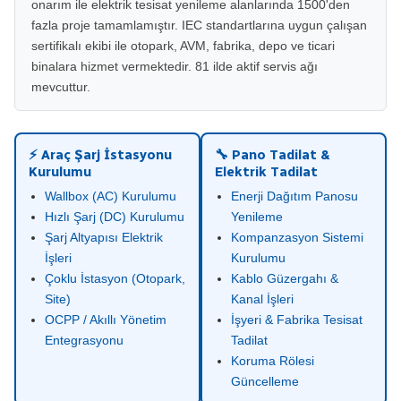
onarım ile elektrik tesisat yenileme alanlarında 1500'den
fazla proje tamamlamıştır. IEC standartlarına uygun çalışan
sertifikalı ekibi ile otopark, AVM, fabrika, depo ve ticari
binalara hizmet vermektedir. 81 ilde aktif servis ağı
mevcuttur.
⚡ Araç Şarj İstasyonu
🔧 Pano Tadilat &
Kurulumu
Elektrik Tadilat
Wallbox (AC) Kurulumu
Enerji Dağıtım Panosu
Hızlı Şarj (DC) Kurulumu
Yenileme
Şarj Altyapısı Elektrik
Kompanzasyon Sistemi
İşleri
Kurulumu
Çoklu İstasyon (Otopark,
Kablo Güzergahı &
Site)
Kanal İşleri
OCPP / Akıllı Yönetim
İşyeri & Fabrika Tesisat
Entegrasyonu
Tadilat
Koruma Rölesi
Güncelleme