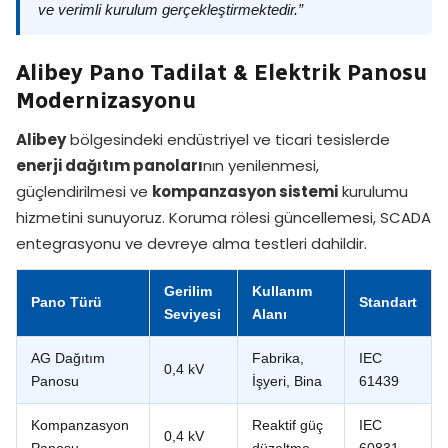
ve verimli kurulum gerçekleştirmektedir.”
Alibey Pano Tadilat & Elektrik Panosu
Modernizasyonu
Alibey
bölgesindeki endüstriyel ve ticari tesislerde
enerji dağıtım panoları
nın yenilenmesi,
güçlendirilmesi ve
kompanzasyon sistemi
kurulumu
hizmetini sunuyoruz. Koruma rölesi güncellemesi, SCADA
entegrasyonu ve devreye alma testleri dahildir.
Gerilim
Kullanım
Pano Türü
Standart
Seviyesi
Alanı
AG Dağıtım
Fabrika,
IEC
0,4 kV
Panosu
İşyeri, Bina
61439
Kompanzasyon
Reaktif güç
IEC
0,4 kV