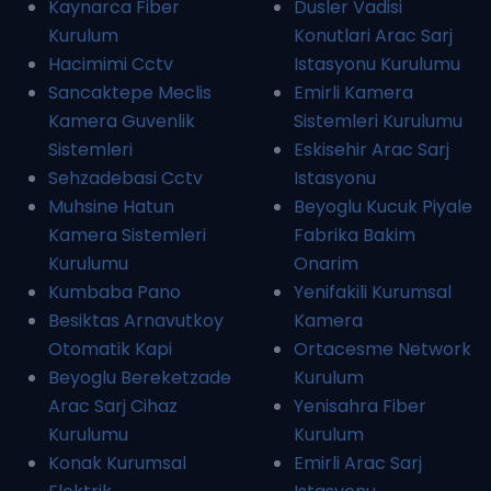
Kaynarca Fiber
Dusler Vadisi
Kurulum
Konutlari Arac Sarj
Hacimimi Cctv
Istasyonu Kurulumu
Sancaktepe Meclis
Emirli Kamera
Kamera Guvenlik
Sistemleri Kurulumu
Sistemleri
Eskisehir Arac Sarj
Sehzadebasi Cctv
Istasyonu
Muhsine Hatun
Beyoglu Kucuk Piyale
Kamera Sistemleri
Fabrika Bakim
Kurulumu
Onarim
Kumbaba Pano
Yenifakili Kurumsal
Besiktas Arnavutkoy
Kamera
Otomatik Kapi
Ortacesme Network
Beyoglu Bereketzade
Kurulum
Arac Sarj Cihaz
Yenisahra Fiber
Kurulumu
Kurulum
Konak Kurumsal
Emirli Arac Sarj