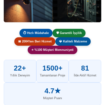
⏱ Hızlı Müdahale
🛡️ Garantili İşçilik
📅 2004'ten Beri Hizmet
💎 Kaliteli Malzeme
⭐ %100 Müşteri Memnuniyeti
22+
1500+
81
Yıllık Deneyim
Tamamlanan Proje
İlde Aktif Hizmet
4.7★
Müşteri Puanı