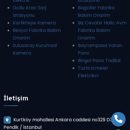
Elektrik
Istasyonu
Gollu Arac Sarj
Bagcilar Fabrika
Istasyonu
Bakim Onarim
Karliktepe Kamera
Biz Cevahir Halic Avm
Besyol Fabrika Bakim
Fabrika Bakim
Onarim
Onarim
Sulusaray Kurumsal
Bayrampasa Vatan
Kamera
Pano
Bingol Pano Tadilat
Tuzla Icmeler
Elektrikci
İletişim
Kurtköy mahallesi Ankara caddesi no329 D3
Pendik / İstanbul