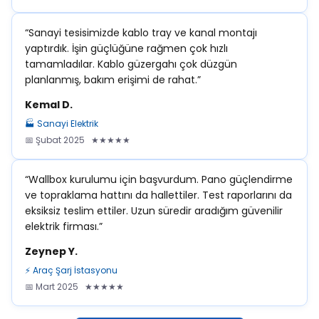
“Sanayi tesisimizde kablo tray ve kanal montajı
yaptırdık. İşin güçlüğüne rağmen çok hızlı
tamamladılar. Kablo güzergahı çok düzgün
planlanmış, bakım erişimi de rahat.”
Kemal D.
🏭 Sanayi Elektrik
📅 Şubat 2025 ★★★★★
“Wallbox kurulumu için başvurdum. Pano güçlendirme
ve topraklama hattını da hallettiler. Test raporlarını da
eksiksiz teslim ettiler. Uzun süredir aradığım güvenilir
elektrik firması.”
Zeynep Y.
⚡ Araç Şarj İstasyonu
📅 Mart 2025 ★★★★★