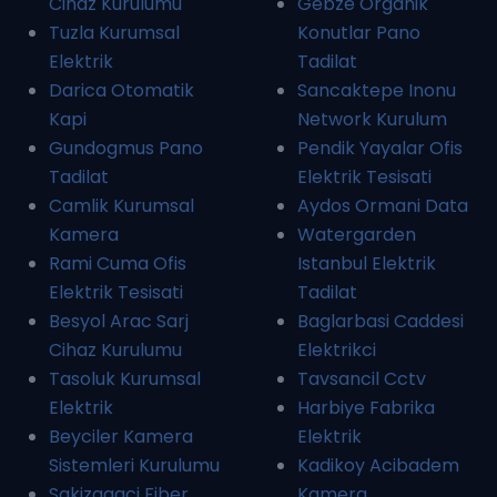
Cihaz Kurulumu
Gebze Organik
Tuzla Kurumsal
Konutlar Pano
Elektrik
Tadilat
Darica Otomatik
Sancaktepe Inonu
Kapi
Network Kurulum
Gundogmus Pano
Pendik Yayalar Ofis
Tadilat
Elektrik Tesisati
Camlik Kurumsal
Aydos Ormani Data
Kamera
Watergarden
Rami Cuma Ofis
Istanbul Elektrik
Elektrik Tesisati
Tadilat
Besyol Arac Sarj
Baglarbasi Caddesi
Cihaz Kurulumu
Elektrikci
Tasoluk Kurumsal
Tavsancil Cctv
Elektrik
Harbiye Fabrika
Beyciler Kamera
Elektrik
Sistemleri Kurulumu
Kadikoy Acibadem
Sakizagaci Fiber
Kamera