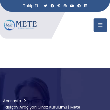
Takip Et :
Anasayfa
Taşliçay Araç Şarj Cihaz Kurulumu | Mete