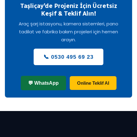
Taşliçay'de Projeniz İçin Ücretsiz
Keşif & Teklif Alın!
Araç şarj istasyonu, kamera sistemleri, pano
tadilat ve fabrika bakım projeleri için hemen
arayın.
📞 0530 495 69 23
💬 WhatsApp
Online Teklif Al