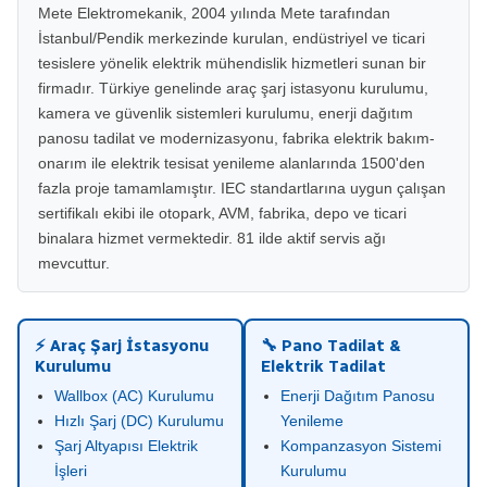
Mete Elektromekanik, 2004 yılında Mete tarafından
İstanbul/Pendik merkezinde kurulan, endüstriyel ve ticari
tesislere yönelik elektrik mühendislik hizmetleri sunan bir
firmadır. Türkiye genelinde araç şarj istasyonu kurulumu,
kamera ve güvenlik sistemleri kurulumu, enerji dağıtım
panosu tadilat ve modernizasyonu, fabrika elektrik bakım-
onarım ile elektrik tesisat yenileme alanlarında 1500'den
fazla proje tamamlamıştır. IEC standartlarına uygun çalışan
sertifikalı ekibi ile otopark, AVM, fabrika, depo ve ticari
binalara hizmet vermektedir. 81 ilde aktif servis ağı
mevcuttur.
⚡ Araç Şarj İstasyonu
🔧 Pano Tadilat &
Kurulumu
Elektrik Tadilat
Wallbox (AC) Kurulumu
Enerji Dağıtım Panosu
Hızlı Şarj (DC) Kurulumu
Yenileme
Şarj Altyapısı Elektrik
Kompanzasyon Sistemi
İşleri
Kurulumu