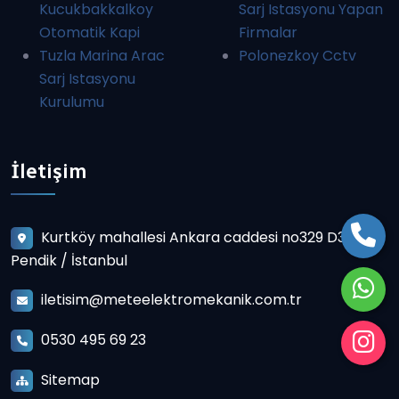
Kucukbakkalkoy
Sarj Istasyonu Yapan
Otomatik Kapi
Firmalar
Tuzla Marina Arac
Polonezkoy Cctv
Sarj Istasyonu
Kurulumu
İletişim
Kurtköy mahallesi Ankara caddesi no329 D3
Pendik / İstanbul
iletisim@meteelektromekanik.com.tr
0530 495 69 23
Sitemap