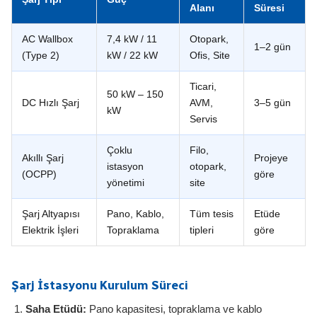
Alanı
Süresi
AC Wallbox
7,4 kW / 11
Otopark,
1–2 gün
(Type 2)
kW / 22 kW
Ofis, Site
Ticari,
50 kW – 150
DC Hızlı Şarj
AVM,
3–5 gün
kW
Servis
Çoklu
Filo,
Akıllı Şarj
Projeye
istasyon
otopark,
(OCPP)
göre
yönetimi
site
Şarj Altyapısı
Pano, Kablo,
Tüm tesis
Etüde
Elektrik İşleri
Topraklama
tipleri
göre
Şarj İstasyonu Kurulum Süreci
Saha Etüdü:
Pano kapasitesi, topraklama ve kablo