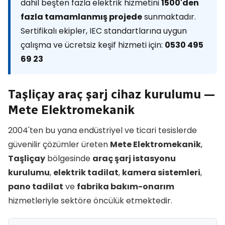
dahil beşten fazla elektrik hizmetini
1500'den
fazla tamamlanmış projede
sunmaktadır.
Sertifikalı ekipler, IEC standartlarına uygun
çalışma ve ücretsiz keşif hizmeti için:
0530 495
69 23
Taşliçay araç şarj cihaz kurulumu —
Mete Elektromekanik
2004'ten bu yana endüstriyel ve ticari tesislerde
güvenilir çözümler üreten
Mete Elektromekanik
,
Taşliçay
bölgesinde
araç şarj istasyonu
kurulumu
,
elektrik tadilat
,
kamera sistemleri
,
pano tadilat
ve
fabrika bakım-onarım
hizmetleriyle sektöre öncülük etmektedir.