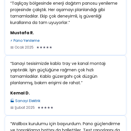
“Taşliçay bölgesinde enerji dağıtım panosu yenileme
projesinde çalıştık. Her aşamayı planlandığı gibi
tamamladılar. Ekip çok deneyimli, iş güvenliği
kurallarına da tam uyuyorlar.”
Mustafa R.
⚡ Pano Yenileme
📅 Ocak 2025 ★★★★★
“Sanayi tesisimizde kablo tray ve kanal montajı
yaptırdık. İşin güçlüğüne rağmen çok hızlı
tamamladılar. Kablo güzergahı çok düzgün
planlanmış, bakım erişimi de rahat.”
Kemal D.
🏭 Sanayi Elektrik
📅 Şubat 2025 ★★★★★
“Wallbox kurulumu için başvurdum. Pano güçlendirme
ve topraklama hattını da hallettiler. Test raporlarını da