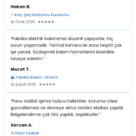
Hakan B.
⚡ Araç Şarj İstasyonu Kurulumu
📅 Ocak 2025 ★★★★★
“Fabrika elektrik bakımımızı düzenli yapıyorlar, hiç
sorun yaşamadık. Termal kamera ile arıza tespiti çok
işe yaradı. Sözleşmeli bakım hizmetlerini kesinlikle
tavsiye ederim.”
Murat T.
🏭 Fabrika Bakım-Onarım
📅 Şubat 2025 ★★★★★
“Pano tadilat işimizi hızlıca hallettiler. Koruma rölesi
güncellemesi ve devreye alma testleri eksiksiz yapıldı.
Belgelendirme çok titiz yapıldı, teşekkürler.”
Sercan A.
🔧 Pano Tadilat