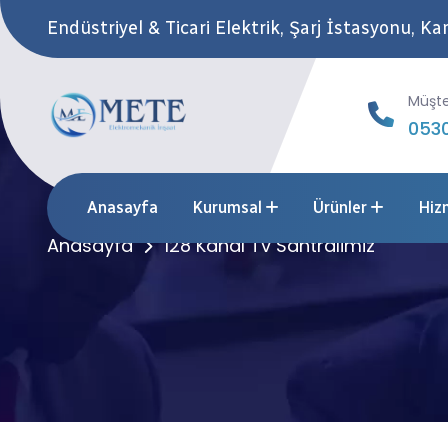
Endüstriyel & Ticari Elektrik, Şarj İstasyonu, 
Müşte
0530
128 Kanal Tv San
Anasayfa
Kurumsal
Ürünler
Hiz
Anasayfa
128 Kanal Tv Santralimiz