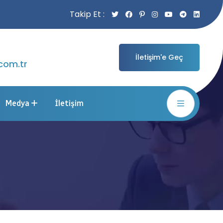
Takip Et :
İletişim'e Geç
com.tr
Medya
İletişim