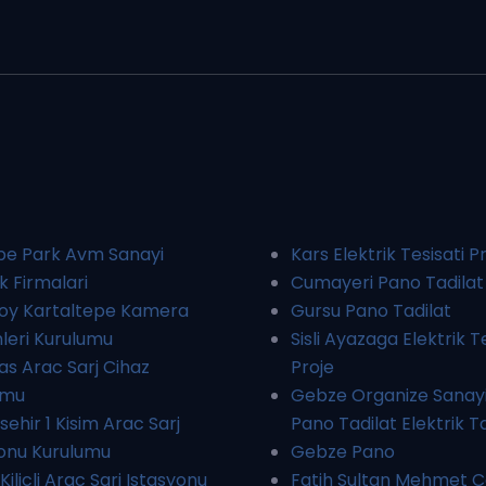
pe Park Avm Sanayi
Kars Elektrik Tesisati P
ik Firmalari
Cumayeri Pano Tadilat
koy Kartaltepe Kamera
Gursu Pano Tadilat
leri Kurulumu
Sisli Ayazaga Elektrik T
s Arac Sarj Cihaz
Proje
umu
Gebze Organize Sanayi
ehir 1 Kisim Arac Sarj
Pano Tadilat Elektrik T
yonu Kurulumu
Gebze Pano
Kilicli Arac Sarj Istasyonu
Fatih Sultan Mehmet C