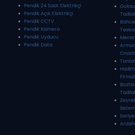
Pendik 24 Saat Elektrikçi
Goksu 
Pendik Açık Elektrikçi
Tadila
Pendik CCTV
Bahcel
Pendik Kamera
Tesisa
Pendik Uyducu
Mersi
Pendik Data
Armon
Onari
Tantav
Hadimk
Firmal
Bozhan
Tadila
Zeyre
Sistem
Sariye
Ardah