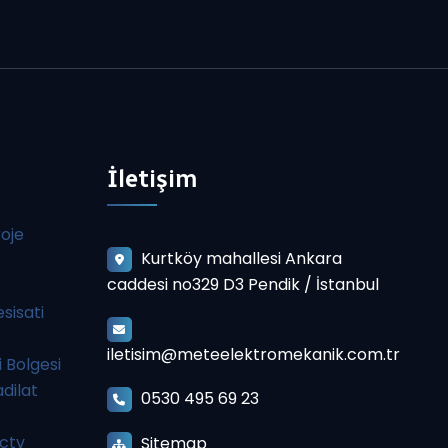
İletişim
roje
Kurtköy mahallesi Ankara
caddesi no329 D3 Pendik / İstanbul
esisati
iletisim@meteelektromekanik.com.tr
 Bolgesi
adilat
0530 495 69 23
ctv
Sitemap