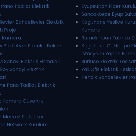
Pano Tadilat Elektrik
Eyupsultan Fiber Kuru
t
Sancaktepe Eyup Sult
ievler Bahcelievler Elektrik
Kagithane Yesilce Kur
ti Proje
Kamera
n Kamera
Rumeli Hisari Fabrika El
i Park Avm Fabrika Bakim
Kagithane Celiktepe Ele
m
Istasyonu Yapan Firma
i Sanayi Elektrik Firmalari
Sutluce Elektrik Tesisat
oy Sanayi Elektrik
Yali Ofis Elektrik Tesisat
ari
Pendik Bahcelievler P
e Pano Tadilat Elektrik
t
k Kamera Guvenlik
leri
r Merkez Elektrikci
an Network Kurulum