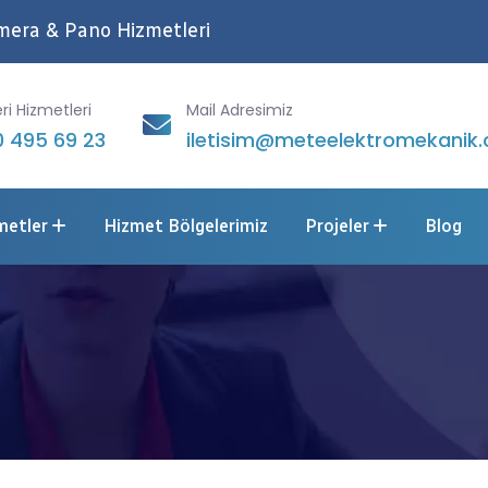
Kamera & Pano Hizmetleri
ri Hizmetleri
Mail Adresimiz
 495 69 23
iletisim@meteelektromekanik.
tralimiz
metler
Hizmet Bölgelerimiz
Projeler
Blog