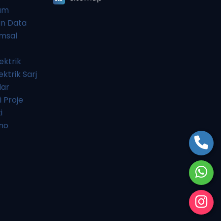
lum
an Data
umsal
ektrik
ktrik Sarj
lar
i Proje
i
ano