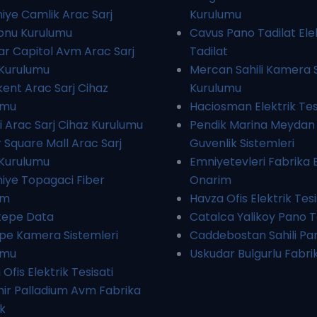
ye Camlik Arac Sarj
Kurulumu
yonu Kurulumu
Cavus Pano Tadilat Ele
r Capitol Avm Arac Sarj
Tadilat
 Kurulumu
Mercan Sahili Kamera S
ent Arac Sarj Cihaz
Kurulumu
umu
Haciosman Elektrik Tesi
i Arac Sarj Cihaz Kurulumu
Pendik Marina Meyda
Square Mall Arac Sarj
Guvenlik Sistemleri
 Kurulumu
Emniyetevleri Fabrika
iye Topagaci Fiber
Onarim
um
Havza Ofis Elektrik Tesi
tepe Data
Catalca Yalikoy Pano T
pe Kamera Sistemleri
Caddebostan Sahili Pan
umu
Uskudar Bulgurlu Fabrik
i Ofis Elektrik Tesisati
ir Palladium Avm Fabrika
ik