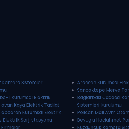
 Kamera Sistemleri
Ardesen Kurumsal Elek
umu
Sancaktepe Merve Pan
eyli Kurumsal Elektrik
Baglarbasi Caddesi K
glayan Kaya Elektrik Tadilat
Sistemleri Kurulumu
Tepeoren Kurumsal Elektrik
Pelican Mall Avm Otom
e Elektrik Sarj Istasyonu
Beyoglu Haciahmet Pan
 Firmalar
Kuzguncuk Kamera Sis