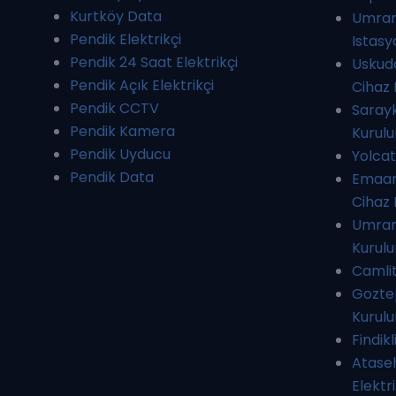
Kurtköy Data
Umrani
Pendik Elektrikçi
Istas
Pendik 24 Saat Elektrikçi
Uskuda
Pendik Açık Elektrikçi
Cihaz
Pendik CCTV
Sarayk
Pendik Kamera
Kurul
Pendik Uyducu
Yolcat
Pendik Data
Emaar 
Cihaz
Umran
Kurul
Camli
Gozte
Kurul
Findikl
Ataseh
Elektr