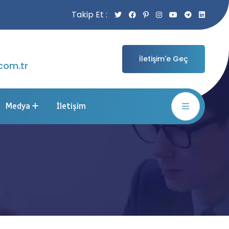
Takip Et :
İletişim'e Geç
com.tr
Medya
İletişim