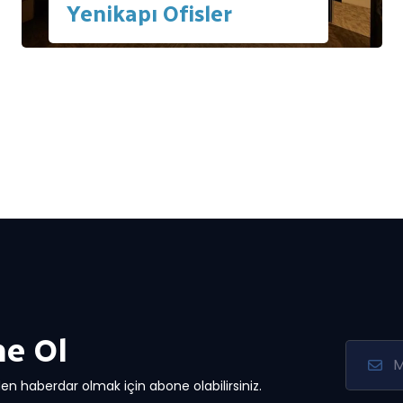
Yenikapı Ofisler
e Ol
en haberdar olmak için abone olabilirsiniz.