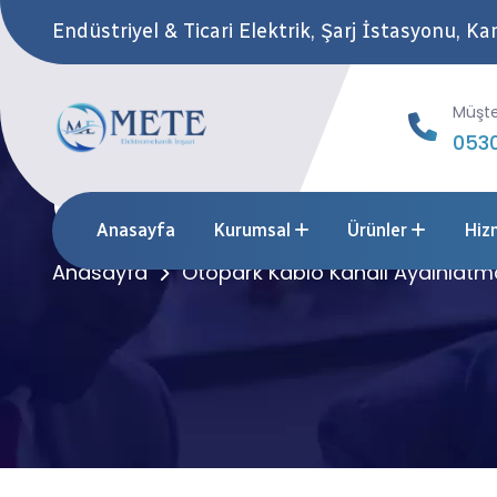
Endüstriyel & Ticari Elektrik, Şarj İstasyonu, 
Müşte
0530
Otopark Kablo Ka
Anasayfa
Kurumsal
Ürünler
Hiz
Anasayfa
Otopark Kablo Kanalı Aydınlatm