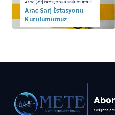
Araç Şarj İstasyonu Kurulumumuz
Araç Şarj İstasyonu
Kurulumumuz
Abon
Gelişmelerd