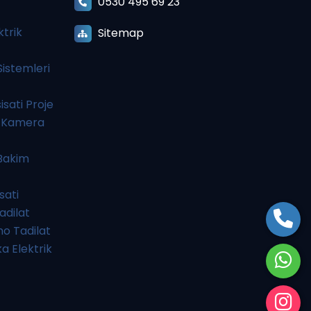
0530 495 69 23
ktrik
Sitemap
istemleri
sati Proje
n Kamera
 Bakim
sati
adilat
o Tadilat
a Elektrik