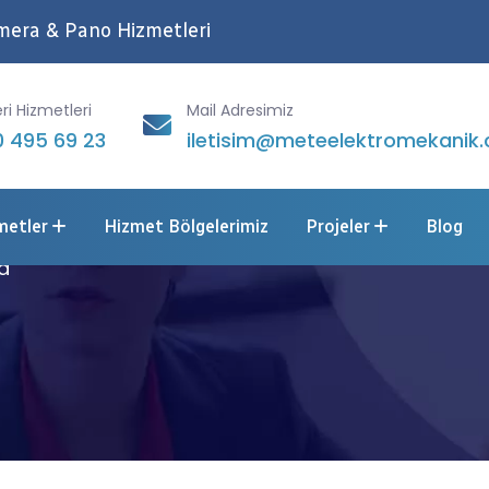
Kamera & Pano Hizmetleri
ri Hizmetleri
Mail Adresimiz
 495 69 23
iletisim@meteelektromekanik.
nalı Aydınlatma
metler
Hizmet Bölgelerimiz
Projeler
Blog
a